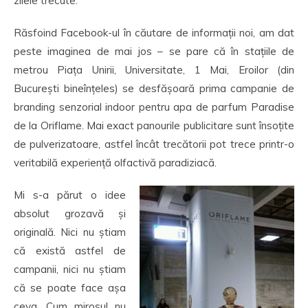
zilele trecute.
Răsfoind Facebook-ul în căutare de informații noi, am dat
peste imaginea de mai jos – se pare că în stațiile de
metrou Piața Unirii, Universitate, 1 Mai, Eroilor (din
București bineînțeles) se desfășoară prima campanie de
branding senzorial indoor pentru apa de parfum Paradise
de la Oriflame. Mai exact panourile publicitare sunt însoțite
de pulverizatoare, astfel încât trecătorii pot trece printr-o
veritabilă experiență olfactivă paradiziacă.
Mi s-a părut o idee
absolut grozavă și
originală. Nici nu știam
că există astfel de
campanii, nici nu știam
că se poate face așa
ceva. Cum mirosul nu