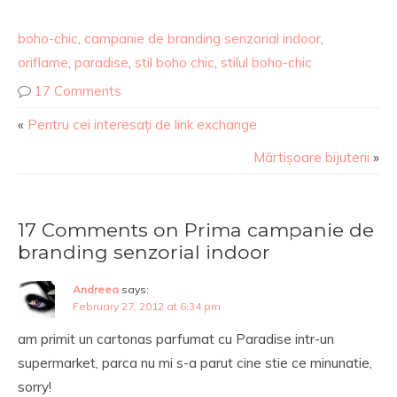
boho-chic
,
campanie de branding senzorial indoor
,
oriflame
,
paradise
,
stil boho chic
,
stilul boho-chic
17 Comments
«
Pentru cei interesați de link exchange
Mărtișoare bijuterii
»
17 Comments on Prima campanie de
branding senzorial indoor
Andreea
says:
February 27, 2012 at 6:34 pm
am primit un cartonas parfumat cu Paradise intr-un
supermarket, parca nu mi s-a parut cine stie ce minunatie,
sorry!