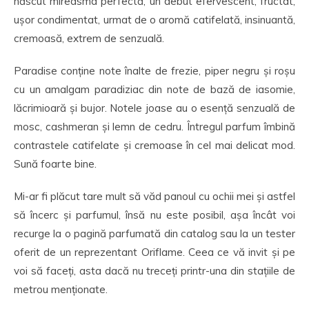
născut mireasma perfectă, un debut efervescent, fructat,
ușor condimentat, urmat de o aromă catifelată, insinuantă,
cremoasă, extrem de senzuală.
Paradise conține note înalte de frezie, piper negru și roșu
cu un amalgam paradiziac din note de bază de iasomie,
lăcrimioară și bujor. Notele joase au o esență senzuală de
mosc, cashmeran și lemn de cedru. Întregul parfum îmbină
contrastele catifelate și cremoase în cel mai delicat mod.
Sună foarte bine.
Mi-ar fi plăcut tare mult să văd panoul cu ochii mei și astfel
să încerc și parfumul, însă nu este posibil, așa încât voi
recurge la o pagină parfumată din catalog sau la un tester
oferit de un reprezentant Oriflame. Ceea ce vă invit și pe
voi să faceți, asta dacă nu treceți printr-una din stațiile de
metrou menționate.