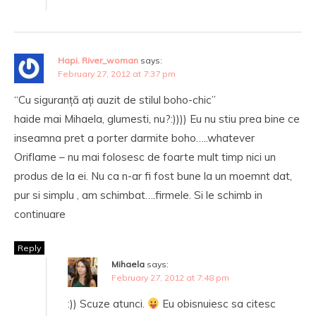
Hapi. River_woman
says:
February 27, 2012 at 7:37 pm
“Cu siguranță ați auzit de stilul boho-chic”
haide mai Mihaela, glumesti, nu?:)))) Eu nu stiu prea bine ce
inseamna pret a porter darmite boho…..whatever
Oriflame – nu mai folosesc de foarte mult timp nici un
produs de la ei. Nu ca n-ar fi fost bune la un moemnt dat,
pur si simplu , am schimbat….firmele. Si le schimb in
continuare
Reply
Mihaela
says:
February 27, 2012 at 7:48 pm
:)) Scuze atunci.
Eu obisnuiesc sa citesc