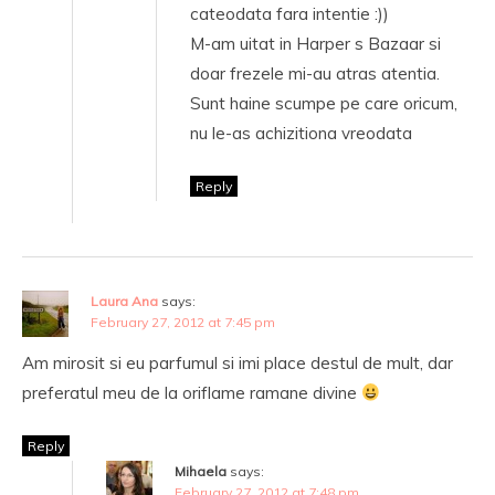
cateodata fara intentie :))
M-am uitat in Harper s Bazaar si
doar frezele mi-au atras atentia.
Sunt haine scumpe pe care oricum,
nu le-as achizitiona vreodata
Reply
Laura Ana
says:
February 27, 2012 at 7:45 pm
Am mirosit si eu parfumul si imi place destul de mult, dar
preferatul meu de la oriflame ramane divine
Reply
Mihaela
says:
February 27, 2012 at 7:48 pm