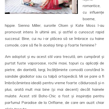
romantice,
cu influențe
boeme,
hippie. Sienna Miller, surorile Olsen și Kate Moss l-au
promovat intens în ultimii ani, și astfel a cunoscut rapid
succesul. Bine, cui nu i-ar plăcea să se îmbrace cu haine
comode, care să fie în același timp și foarte feminine?
Am adoptat și eu acest stil vara trecută, am cumpărat și
purtat fuste vaporoase, rochii maxi, topuri cu aplicații de
pietre, din dantelă, largi, încălțăminte comodă constând în
sandale gladiator sau cu talpă ortopedică. Mi se pare a fi
îmbrăcămintea ideală pentru vreme foarte călduroasă și-n
plus, arată mult mai bine (și mai decent) decât hainele
mulate. Acest stil Boho-Chic a fost și inspirația pentru
parfumul Paradise de la Oriflame, de care am auzit chiar