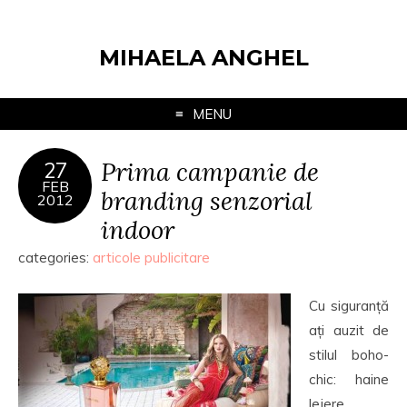
MIHAELA ANGHEL
MENU
Prima campanie de
27
FEB
branding senzorial
2012
indoor
categories:
articole publicitare
Cu siguranță
ați auzit de
stilul boho-
chic: haine
lejere,