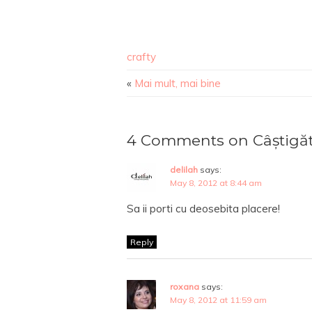
crafty
«
Mai mult, mai bine
4 Comments on Câștigăt
delilah
says:
May 8, 2012 at 8:44 am
Sa ii porti cu deosebita placere!
Reply
roxana
says:
May 8, 2012 at 11:59 am