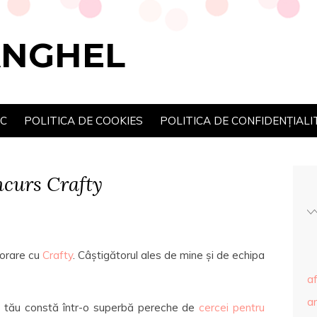
ANGHEL
SC
POLITICA DE COOKIES
POLITICA DE CONFIDENȚIALI
ncurs Crafty
borare cu
Crafty
. Câștigătorul ales de mine și de echipa
af
ar
iul tău constă într-o superbă pereche de
cercei pentru