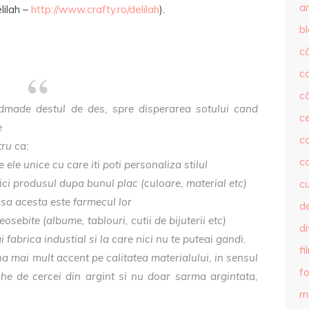
ar
lilah –
http://www.crafty.ro/delilah
).
b
că
c
că
made destul de des, spre disperarea sotului cand
c
co
ru ca:
c
 ele unice cu care iti poti personaliza stilul
fici produsul dupa bunul plac (culoare, material etc)
c
insa acesta este farmecul lor
de
osebite (albume, tablouri, cutii de bijuterii etc)
d
 fabrica industial si la care nici nu te puteai gandi.
fi
 mai mult accent pe calitatea materialului, in sensul
fo
he de cercei din argint si nu doar sarma argintata,
m