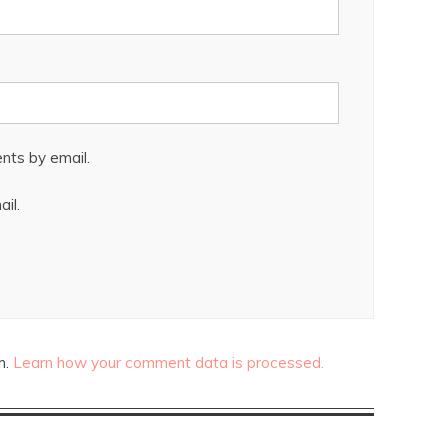
nts by email.
il.
m.
Learn how your comment data is processed.