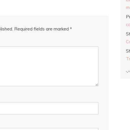
ma
Pr
co
lished.
Required fields are marked
*
S
C
S
T