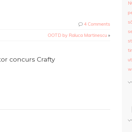
N
p
s
4 Comments
se
OOTD by Raluca Martinescu
»
st
ti
or concurs Crafty
ut
w