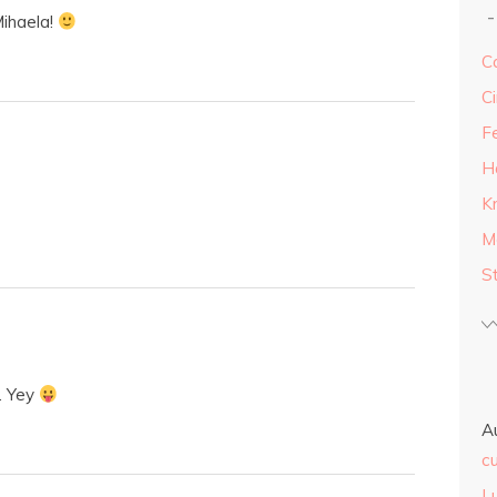
Mihaela!
Ca
Ci
F
H
K
M
S
. Yey
A
cu
L