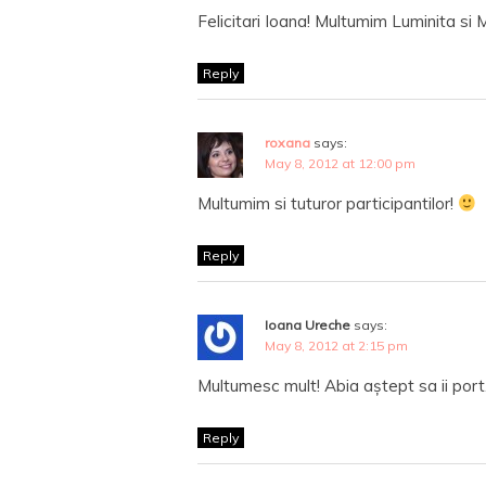
Felicitari Ioana! Multumim Luminita si 
Reply
roxana
says:
May 8, 2012 at 12:00 pm
Multumim si tuturor participantilor!
Reply
Ioana Ureche
says:
May 8, 2012 at 2:15 pm
Multumesc mult! Abia aștept sa ii port
Reply