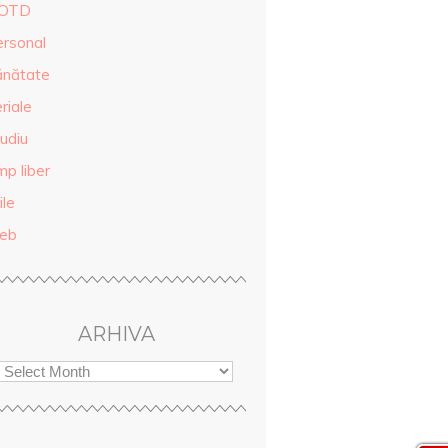
OTD
ersonal
ănătate
riale
udiu
mp liber
ile
eb
ARHIVA