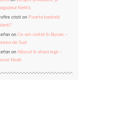
gazinul Kiehl’s
ofire cristi
on
Poarta barbatii
lanti?
tefan
on
Ce-am vizitat în Busan –
oreea de Sud
tefan
on
Născut în afara legii –
revor Noah