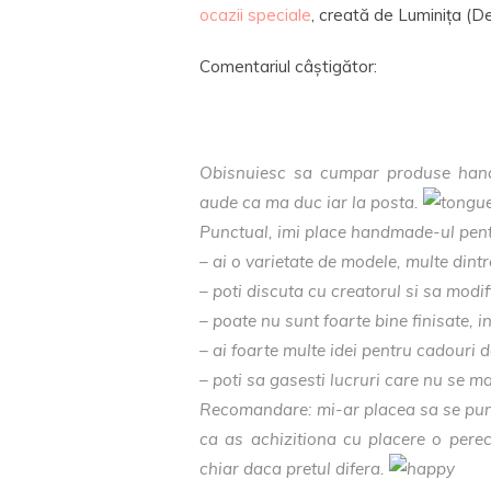
ocazii speciale
, creată de Luminița (De
Comentariul câștigător:
Obisnuiesc sa cumpar produse hand
aude ca ma duc iar la posta.
Punctual, imi place handmade-ul pent
– ai o varietate de modele, multe dintre
– poti discuta cu creatorul si sa modi
– poate nu sunt foarte bine finisate, 
– ai foarte multe idei pentru cadouri de
– poti sa gasesti lucruri care nu se mai
Recomandare: mi-ar placea sa se puna
ca as achizitiona cu placere o perec
chiar daca pretul difera.