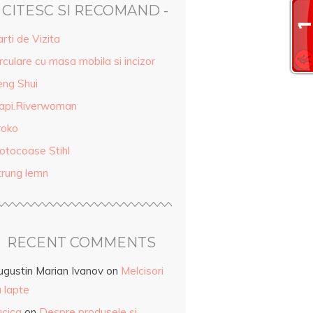
- CITESC SI RECOMAND -
rti de Vizita
rculare cu masa mobila si incizor
eng Shui
api.Riverwoman
roko
otocoase Stihl
trung lemn
RECENT COMMENTS
ugustin Marian Ivanov
on
Melcisori
 lapte
ucica
on
Despre produsele și