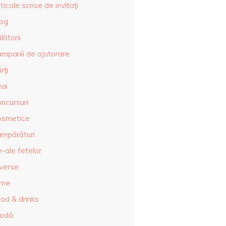
ticole scrise de invitaţi
log
lătorii
ampanii de ajutorare
rţi
eai
ncursuri
osmetice
umpărături
-ale fetelor
iverse
lme
od & drinks
odă