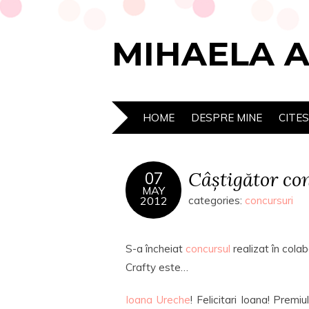
MIHAELA 
HOME
DESPRE MINE
CITE
Câștigător co
07
MAY
2012
categories:
concursuri
S-a încheiat
concursul
realizat în cola
Crafty este…
Ioana Ureche
! Felicitari Ioana! Prem