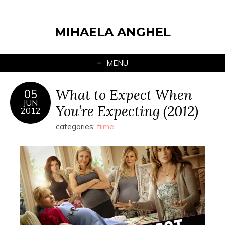
MIHAELA ANGHEL
MENU
What to Expect When
05
JUN
You’re Expecting (2012)
2012
categories:
filme