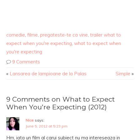
comedie
,
filme
,
pregateste-te ca vine
,
trailer what to
expect when you're expecting
,
what to expect when
you're expecting
9 Comments
«
Lansarea de lampioane de la Palas
Simple
»
9 Comments on What to Expect
When You’re Expecting (2012)
Nice
says:
June 5, 2012 at 5:23 pm
Hm, iata un film al carui subiect nu ma intereseaza in