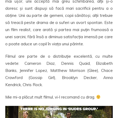
mai ușor, unii acceptă mai greu schimbarea, alții și-o
doresc și sunt dispuși să facă mari sacrificii pentru a o
obține. Unii au parte de gemeni, copii sănătoși, alții trebuie
să treacă peste drama de a suferi un avort spontan. Este
un film realist, care arată și partea mai puțin frumoasă a
unei sarcini, fără însă a diminua satisfacția imensă pe care
o poate aduce un copil în viața unui părinte.
Filmul are parte de o distribuție excelentă, cu multe
vedete: Cameron Diaz, Dennis Quaid, Elizabeth
Banks, Jennifer Lopez, Matthew Morrison (Glee), Chace
Crawford (Gossip Girl), Brooklyn Decker, Anna
Kendrick, Chris Rock.
Mie mi-a plăcut mult filmul, vi-l recomand cu drag.