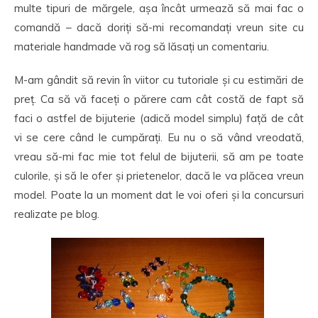
multe tipuri de mărgele, așa încât urmează să mai fac o
comandă – dacă doriți să-mi recomandați vreun site cu
materiale handmade vă rog să lăsați un comentariu.
M-am gândit să revin în viitor cu tutoriale și cu estimări de
preț. Ca să vă faceți o părere cam cât costă de fapt să
faci o astfel de bijuterie (adică model simplu) față de cât
vi se cere când le cumpărați. Eu nu o să vând vreodată,
vreau să-mi fac mie tot felul de bijuterii, să am pe toate
culorile, și să le ofer și prietenelor, dacă le va plăcea vreun
model. Poate la un moment dat le voi oferi și la concursuri
realizate pe blog.