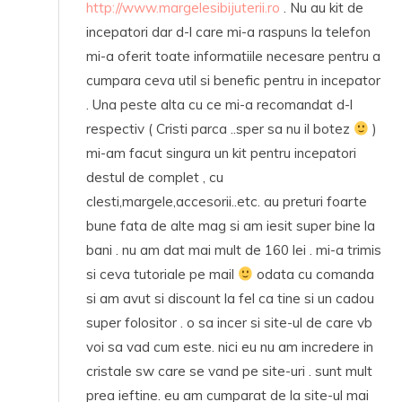
http://www.margelesibijuterii.ro
. Nu au kit de
incepatori dar d-l care mi-a raspuns la telefon
mi-a oferit toate informatiile necesare pentru a
cumpara ceva util si benefic pentru in incepator
. Una peste alta cu ce mi-a recomandat d-l
respectiv ( Cristi parca ..sper sa nu il botez
)
mi-am facut singura un kit pentru incepatori
destul de complet , cu
clesti,margele,accesorii..etc. au preturi foarte
bune fata de alte mag si am iesit super bine la
bani . nu am dat mai mult de 160 lei . mi-a trimis
si ceva tutoriale pe mail
odata cu comanda
si am avut si discount la fel ca tine si un cadou
super folositor . o sa incer si site-ul de care vb
voi sa vad cum este. nici eu nu am incredere in
cristale sw care se vand pe site-uri . sunt mult
prea ieftine. eu am cumparat de la site-ul mai