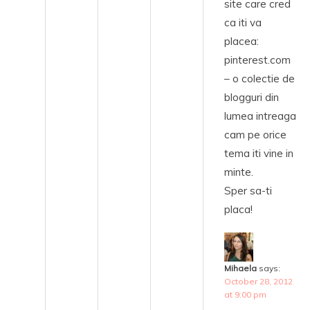
site care cred
ca iti va
placea:
pinterest.com
– o colectie de
blogguri din
lumea intreaga
cam pe orice
tema iti vine in
minte.
Sper sa-ti
placa!
Mihaela
says:
October 28, 2012
at 9:00 pm