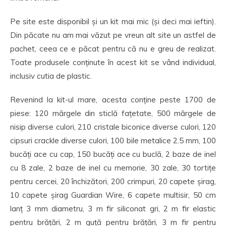
Pe site este disponibil și un kit mai mic (și deci mai ieftin).
Din păcate nu am mai văzut pe vreun alt site un astfel de
pachet, ceea ce e păcat pentru că nu e greu de realizat.
Toate produsele conținute în acest kit se vând individual,
inclusiv cutia de plastic.
Revenind la kit-ul mare, acesta conține peste 1700 de
piese: 120 mărgele din sticlă fațetate, 500 mărgele de
nisip diverse culori, 210 cristale biconice diverse culori, 120
cipsuri crackle diverse culori, 100 bile metalice 2.5 mm, 100
bucăți ace cu cap, 150 bucăți ace cu buclă, 2 baze de inel
cu 8 zale, 2 baze de inel cu memorie, 30 zale, 30 tortițe
pentru cercei, 20 închizători, 200 crimpuri, 20 capete șirag,
10 capete șirag Guardian Wire, 6 capete multisir, 50 cm
lanț 3 mm diametru, 3 m fir siliconat gri, 2 m fir elastic
pentru brățări, 2 m guță pentru brățări, 3 m fir pentru