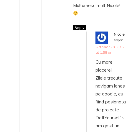
Multumesc mult Nicole!
Reply
Nicole
says:
October 28, 2012
at 1:58 am
Cu mare
placere!
Zilele trecute
navigam lenes
pe google, eu
fiind pasionata
de proiecte
DoItYourself si
am gasit un