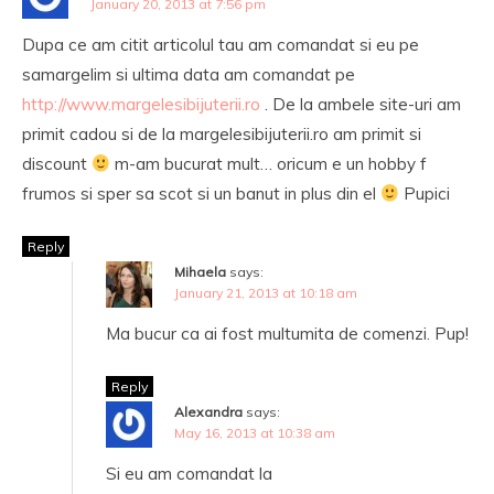
January 20, 2013 at 7:56 pm
Dupa ce am citit articolul tau am comandat si eu pe
samargelim si ultima data am comandat pe
http://www.margelesibijuterii.ro
. De la ambele site-uri am
primit cadou si de la margelesibijuterii.ro am primit si
discount
m-am bucurat mult… oricum e un hobby f
frumos si sper sa scot si un banut in plus din el
Pupici
Reply
Mihaela
says:
January 21, 2013 at 10:18 am
Ma bucur ca ai fost multumita de comenzi. Pup!
Reply
Alexandra
says:
May 16, 2013 at 10:38 am
Si eu am comandat la