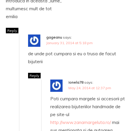
introduca in aceasta ,,lume,,
multumesc mult de tot
emilia
Reply
gageanu
says:
January 31, 2014 at 5:18 pm
de unde pot cumpara si eu o trusa de facut
bijuterii
Reply
ionela78
says:
May 24, 2014 at 12:37 pm
Poti cumpara margele si accesorii pt
realizarea bijuteriilor handmade de
pe site-ul
http://www.zanamargeluta.ro/
mai
sus mentionata si de autoarea