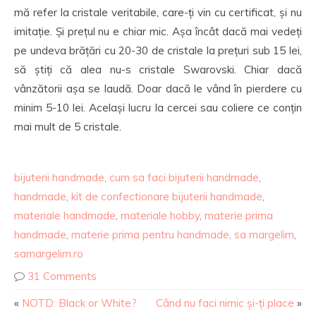
mă refer la cristale veritabile, care-ți vin cu certificat, și nu
imitație. Și prețul nu e chiar mic. Așa încât dacă mai vedeți
pe undeva brățări cu 20-30 de cristale la prețuri sub 15 lei,
să știți că alea nu-s cristale Swarovski. Chiar dacă
vânzătorii așa se laudă. Doar dacă le vând în pierdere cu
minim 5-10 lei. Același lucru la cercei sau coliere ce conțin
mai mult de 5 cristale.
bijuterii handmade
,
cum sa faci bijuterii handmade
,
handmade
,
kit de confectionare bijuterii handmade
,
materiale handmade
,
materiale hobby
,
materie prima
handmade
,
materie prima pentru handmade
,
sa margelim
,
samargelim.ro
31 Comments
«
NOTD: Black or White?
Când nu faci nimic și-ți place
»