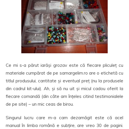
Ce mi s-a părut iarăși grozav este că fiecare pliculeț cu
materiale cumpărat de pe samargelim.ro are o etichetă cu
titlul produsului, cantitate și eventual preț (nu la produsele
din cadrul kit-ului). Ah, și să nu uit și micul cadou oferit la
fiecare comandă (din câte am înțeles citind testimonialele
de pe site) – un mic ceas de birou.
Singurul lucru care m-a cam dezamăgit este că acel
manual în limba română e subțire, are vreo 30 de pagini.