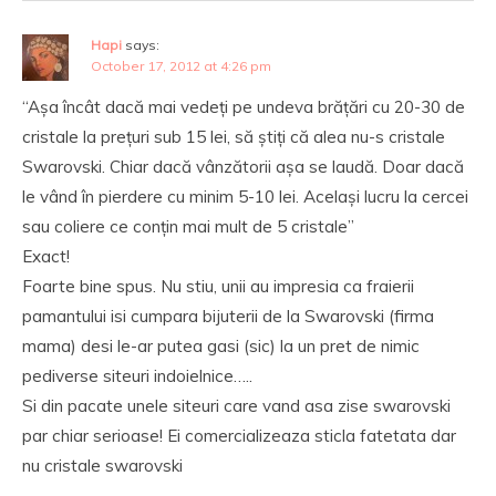
Hapi
says:
October 17, 2012 at 4:26 pm
“Așa încât dacă mai vedeți pe undeva brățări cu 20-30 de
cristale la prețuri sub 15 lei, să știți că alea nu-s cristale
Swarovski. Chiar dacă vânzătorii așa se laudă. Doar dacă
le vând în pierdere cu minim 5-10 lei. Același lucru la cercei
sau coliere ce conțin mai mult de 5 cristale”
Exact!
Foarte bine spus. Nu stiu, unii au impresia ca fraierii
pamantului isi cumpara bijuterii de la Swarovski (firma
mama) desi le-ar putea gasi (sic) la un pret de nimic
pediverse siteuri indoielnice…..
Si din pacate unele siteuri care vand asa zise swarovski
par chiar serioase! Ei comercializeaza sticla fatetata dar
nu cristale swarovski