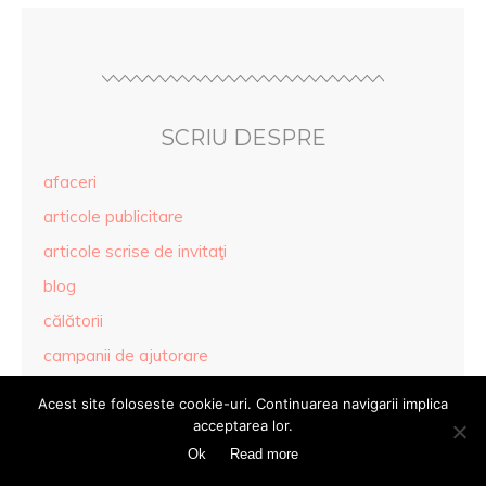
SCRIU DESPRE
afaceri
articole publicitare
articole scrise de invitaţi
blog
călătorii
campanii de ajutorare
cărţi
Acest site foloseste cookie-uri. Continuarea navigarii implica
ceai
acceptarea lor.
Ok
Read more
concursuri