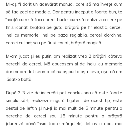
Mi-aș fi dorit un adevărat manual, care să mă învețe cum
să fac zeci de modele. Dar pentru început e foarte bun, te
învață cum să faci corect bucle, cum să realizezi coliere pe
fir siliconat, brățară pe gută, brățară pe fir elastic, cercei,
inel cu memorie, inel pe bază reglabilă, cercei ciorchine,
cercei cu lanț sau pe fir siliconat, brățară magică.
M-am jucat și eu puțin, am realizat vreo 2 brățări, câteva
perechi de cercei. Mă apucasem și de inelul cu memorie
dar mi-am dat seama că nu aș purta așa ceva, așa că am
lăsat-o baltă.
După 2-3 zile de încercări pot concluziona că este foarte
simplu să-ți realizezi singură bijuterii de acest tip, este
destul de ieftin și nu-ți ia mai mult de 5 minute pentru o
pereche de cercei sau 15 minute pentru o brățară
(durează până înșiri toate mărgelele). Mi-aș fi dorit mai