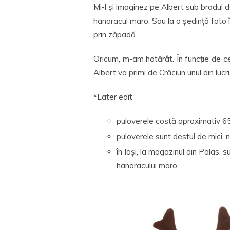
Mi-l și imaginez pe Albert sub bradul 
hanoracul maro. Sau la o ședință foto î
prin zăpadă.
Oricum, m-am hotărât. În funcție de ce 
Albert va primi de Crăciun unul din luc
*Later edit
puloverele costă aproximativ 65 l
puloverele sunt destul de mici, 
în Iași, la magazinul din Palas, 
hanoracului maro