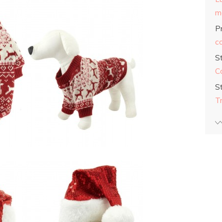
ma
Pr
co
S
C
S
T