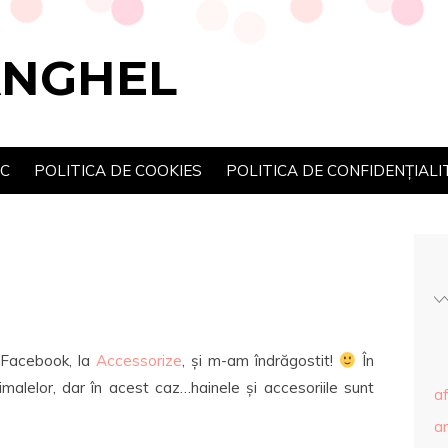
ANGHEL
SC
POLITICA DE COOKIES
POLITICA DE CONFIDENȚIALI
 Facebook, la
Accessorize
, și m-am îndrăgostit!
În
malelor, dar în acest caz…hainele și accesoriile sunt
af
ar