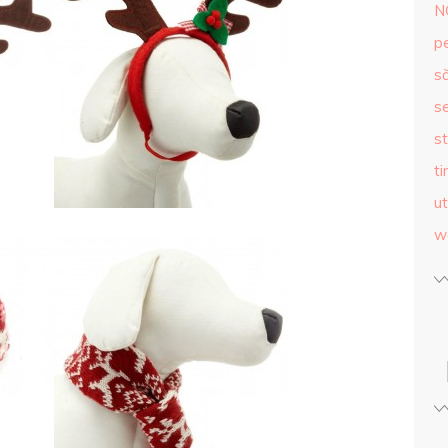
N
p
s
se
st
ti
ut
w