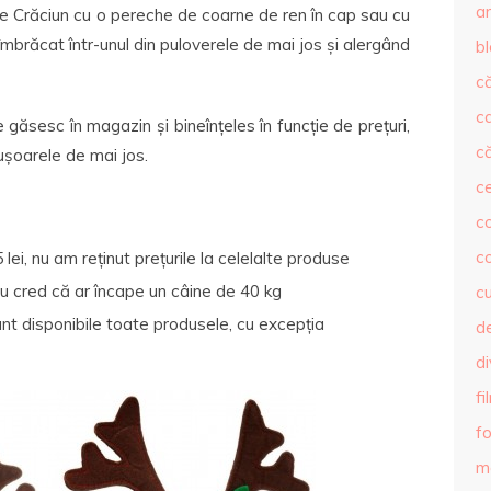
ar
de Crăciun cu o pereche de coarne de ren în cap sau cu
mbrăcat într-unul din puloverele de mai jos și alergând
b
că
c
găsesc în magazin și bineînțeles în funcție de prețuri,
că
rușoarele de mai jos.
c
co
c
ei, nu am reținut prețurile la celelalte produse
nu cred că ar încape un câine de 40 kg
c
sunt disponibile toate produsele, cu excepția
de
d
fi
fo
m