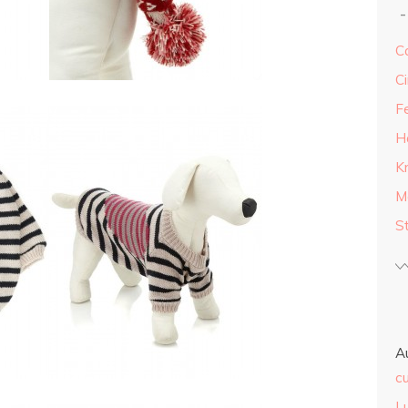
Ca
Ci
F
H
K
M
S
A
cu
L