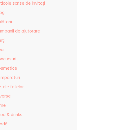
ticole scrise de invitaţi
log
lătorii
ampanii de ajutorare
rţi
eai
ncursuri
osmetice
umpărături
-ale fetelor
iverse
lme
od & drinks
odă