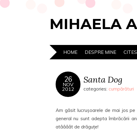
MIHAELA 
HOME
DESPRE MINE
CITE
Santa Dog
26
NOV
2012
categories:
cumpărături
Am găsit lucrușoarele de mai jos pe
general nu sunt adepta îmbrăcării ani
atâââât de drăguțe!