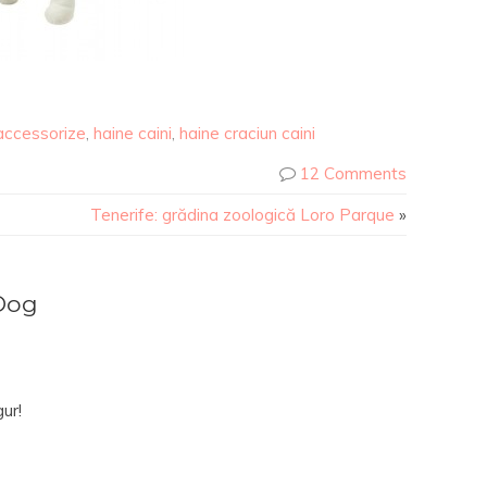
accessorize
,
haine caini
,
haine craciun caini
12 Comments
Tenerife: grădina zoologică Loro Parque
»
Dog
gur!