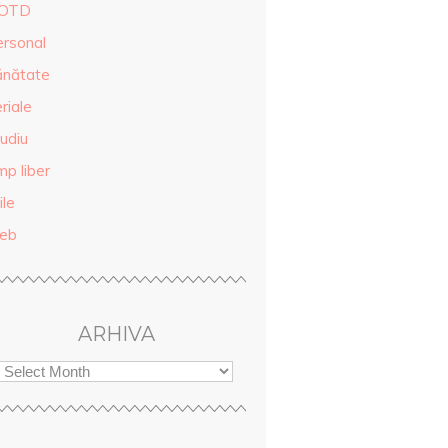
OTD
ersonal
ănătate
riale
udiu
mp liber
ile
eb
ARHIVA