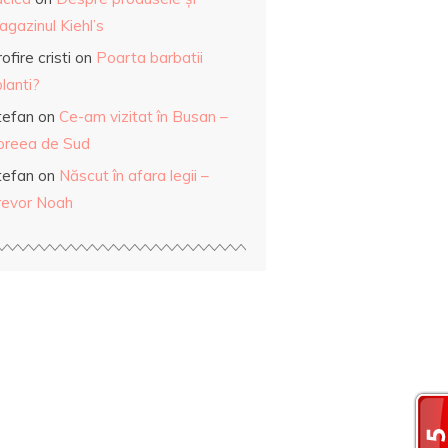
gazinul Kiehl’s
ofire cristi
on
Poarta barbatii
lanti?
tefan
on
Ce-am vizitat în Busan –
oreea de Sud
tefan
on
Născut în afara legii –
revor Noah