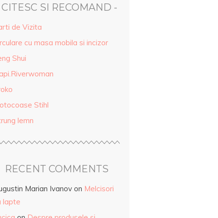
- CITESC SI RECOMAND -
rti de Vizita
rculare cu masa mobila si incizor
eng Shui
api.Riverwoman
roko
otocoase Stihl
trung lemn
RECENT COMMENTS
ugustin Marian Ivanov
on
Melcisori
 lapte
ucica
on
Despre produsele și