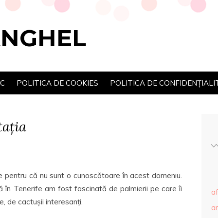
ANGHEL
SC
POLITICA DE COOKIES
POLITICA DE CONFIDENȚIALI
tația
ze pentru că nu sunt o cunoscătoare în acest domeniu.
 în Tenerife am fost fascinată de palmierii pe care îi
af
, de cactușii interesanți.
ar