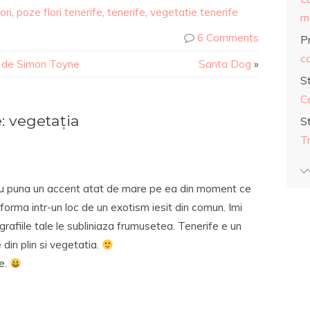
ori
,
poze flori tenerife
,
tenerife
,
vegetatie tenerife
ma
6 Comments
Pr
co
ti de Simon Toyne
Santa Dog
»
S
C
 vegetația
S
T
a nu puna un accent atat de mare pe ea din moment ce
orma intr-un loc de un exotism iesit din comun. Imi
grafiile tale le subliniaza frumusetea. Tenerife e un
 din plin si vegetatia.
le.