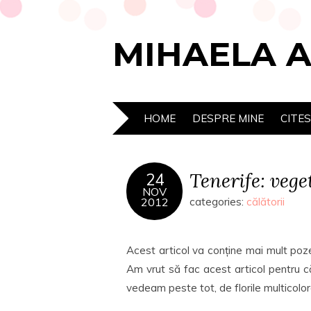
MIHAELA 
HOME
DESPRE MINE
CITE
Tenerife: vege
24
NOV
2012
categories:
călătorii
Acest articol va conține mai mult po
Am vrut să fac acest articol pentru că
vedeam peste tot, de florile multicolore