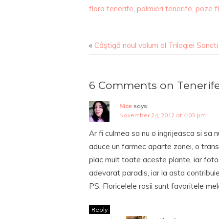
flora tenerife
,
palmieri tenerife
,
poze fl
«
Câştigă noul volum al Trilogiei Sanc
6 Comments on Tenerife:
Nice
says:
November 24, 2012 at 4:03 pm
Ar fi culmea sa nu o ingrijeasca si s
aduce un farmec aparte zonei, o transf
plac mult toate aceste plante, iar foto
adevarat paradis, iar la asta contribuie
PS. Floricelele rosii sunt favoritele me
Reply