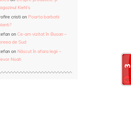
gazinul Kiehl’s
ofire cristi
on
Poarta barbatii
lanti?
tefan
on
Ce-am vizitat în Busan –
oreea de Sud
tefan
on
Născut în afara legii –
revor Noah