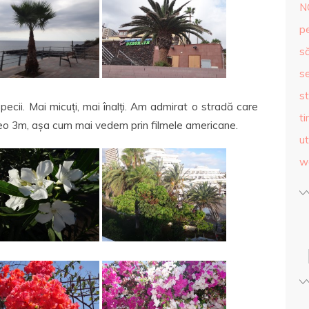
N
p
s
se
st
specii. Mai micuți, mai înalți. Am admirat o stradă care
ti
 vreo 3m, așa cum mai vedem prin filmele americane.
ut
w