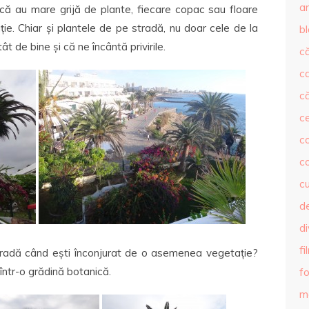
ar
că au mare grijă de plante, fiecare copac sau floare
ție. Chiar și plantele de pe stradă, nu doar cele de la
b
t de bine și că ne încântă privirile.
că
c
că
c
co
c
c
de
d
fi
tradă când ești înconjurat de o asemenea vegetație?
ntr-o grădină botanică.
fo
m