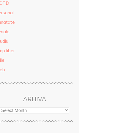
OTD
ersonal
ănătate
riale
udiu
mp liber
ile
eb
ARHIVA