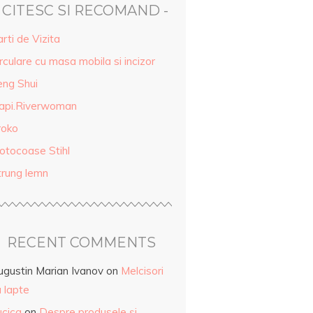
- CITESC SI RECOMAND -
rti de Vizita
rculare cu masa mobila si incizor
eng Shui
api.Riverwoman
roko
otocoase Stihl
trung lemn
RECENT COMMENTS
ugustin Marian Ivanov
on
Melcisori
 lapte
ucica
on
Despre produsele și