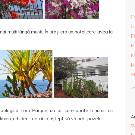
Ca
Ci
 mai mulți lângă munți. În oraș era un hotel care avea la
F
H
K
M
S
zoologică Loro Parque, un loc care poate fi numit cu
A
almieri, orhidee…de-abia aștept să vă arăt pozele!
cu
L