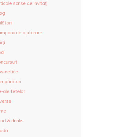
ticole scrise de invitaţi
log
lătorii
ampanii de ajutorare
rţi
eai
ncursuri
osmetice
umpărături
-ale fetelor
iverse
lme
od & drinks
odă