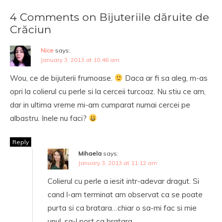
4 Comments on Bijuteriile dăruite de
Crăciun
Nice
says:
January 3, 2013 at 10:46 am
Wou, ce de bijuterii frumoase.
Daca ar fi sa aleg, m-as
opri la colierul cu perle si la cerceii turcoaz. Nu stiu ce am,
dar in ultima vreme mi-am cumparat numai cercei pe
albastru. Inele nu faci?
Reply
Mihaela
says:
January 3, 2013 at 11:12 am
Colierul cu perle a iesit intr-adevar dragut. Si
cand l-am terminat am observat ca se poate
purta si ca bratara…chiar o sa-mi fac si mie
unul, sa-l port ca bratara.