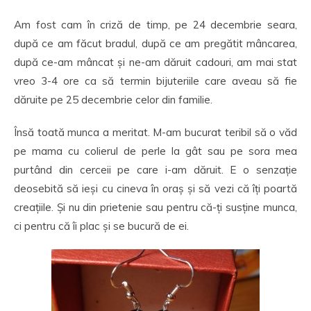
Am fost cam în criză de timp, pe 24 decembrie seara,
după ce am făcut bradul, după ce am pregătit mâncarea,
după ce-am mâncat și ne-am dăruit cadouri, am mai stat
vreo 3-4 ore ca să termin bijuteriile care aveau să fie
dăruite pe 25 decembrie celor din familie.
Însă toată munca a meritat. M-am bucurat teribil să o văd
pe mama cu colierul de perle la gât sau pe sora mea
purtând din cerceii pe care i-am dăruit. E o senzație
deosebită să ieși cu cineva în oraș și să vezi că îți poartă
creațiile. Și nu din prietenie sau pentru că-ți susține munca,
ci pentru că îi plac și se bucură de ei.