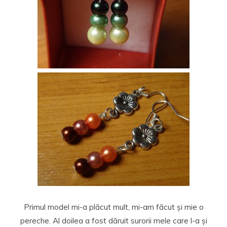
Primul model mi-a plăcut mult, mi-am făcut și mie o
pereche. Al doilea a fost dăruit surorii mele care l-a și