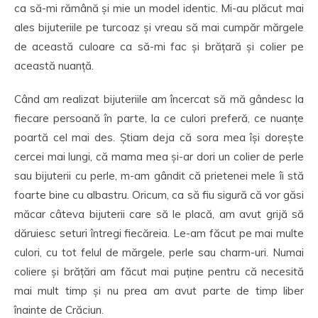
ca să-mi rămână și mie un model identic. Mi-au plăcut mai
ales bijuteriile pe turcoaz și vreau să mai cumpăr mărgele
de această culoare ca să-mi fac și brățară și colier pe
această nuanță.
Când am realizat bijuteriile am încercat să mă gândesc la
fiecare persoană în parte, la ce culori preferă, ce nuanțe
poartă cel mai des. Știam deja că sora mea își dorește
cercei mai lungi, că mama mea și-ar dori un colier de perle
sau bijuterii cu perle, m-am gândit că prietenei mele îi stă
foarte bine cu albastru. Oricum, ca să fiu sigură că vor găsi
măcar câteva bijuterii care să le placă, am avut grijă să
dăruiesc seturi întregi fiecăreia. Le-am făcut pe mai multe
culori, cu tot felul de mărgele, perle sau charm-uri. Numai
coliere și brățări am făcut mai puține pentru că necesită
mai mult timp și nu prea am avut parte de timp liber
înainte de Crăciun.