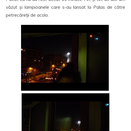
văzut și lampioanele care s-au lansat la Palas de către
petrecăreții de acolo.