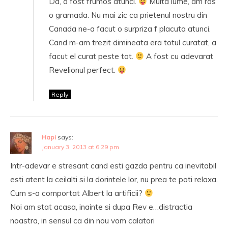
Da, a fost frumos atunci.
Multa lume, am ras
o gramada. Nu mai zic ca prietenul nostru din
Canada ne-a facut o surpriza f placuta atunci.
Cand m-am trezit dimineata era totul curatat, a
facut el curat peste tot.
A fost cu adevarat
Revelionul perfect.
Reply
Hapi
says:
January 3, 2013 at 6:29 pm
Intr-adevar e stresant cand esti gazda pentru ca inevitabil
esti atent la ceilalti si la dorintele lor, nu prea te poti relaxa.
Cum s-a comportat Albert la artificii?
Noi am stat acasa, inainte si dupa Rev e…distractia
noastra, in sensul ca din nou vom calatori