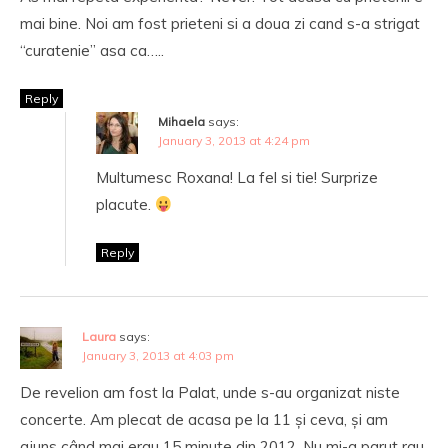
mai bine. Noi am fost prieteni si a doua zi cand s-a strigat
“curatenie” asa ca…..
Reply
Mihaela
says:
January 3, 2013 at 4:24 pm
Multumesc Roxana! La fel si tie! Surprize
placute.
Reply
Laura
says:
January 3, 2013 at 4:03 pm
De revelion am fost la Palat, unde s-au organizat niste
concerte. Am plecat de acasa pe la 11 și ceva, și am
ajuns când mai erau 15 minute din 2012. Nu mi-a parut rau,