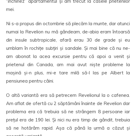
“închiriez” apartamentul și am trecut la casele prietenilor
mei.
Ni s-a propus din octombrie să plecăm la munte, dar atunci
numai la Revelion nu mă gândeam, de-abia eram întoarsă
din insule subtropicale, afară erau 30 de grade și eu
umblam în rochițe subțiri și sandale. Și mai bine că nu ne-
am abonat la acea excursie pentru că apoi a venit și
prietenul din Canada, am mai avut niște probleme la
mașină și-n plus, mi-e tare milă să-l las pe Albert la
pensiunea pentru câini.
O altă variantă era să petrecem Revelionul la o cafenea.
Am aflat de ofertă cu 2 săptămâni înainte de Revelion dar
problema era că trebuia să ne strângem 8 persoane iar
prețul era de 190 lei. Și nici nu era timp de gândit, trebuia
să ne hotărâm rapid. Așa că până la urmă a căzut și