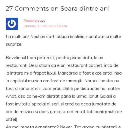
27 Comments on Seara dintre ani
Roxana
says:
January 3, 2013 at 3:18 pm
La multi ani! Noul an sa-ti aduca impliniri, sanatate si multe
surprize.
Revelionul l-am petrecut, pentru prima data, la un
restaurant. Desi stiam ca e un restaurant cochet, inca de
la intrare m-a frapat luxul. Mancarea a fost excelenta, insa
la capitolul muzica am fost dezamagiti. Norocul nostru au
fost chiar prietenii care erau chititi pe distractie no matter
what, asa ca ne-am distrat pana la urma. Ionut Galani a
fost invitatul special al serii si cred ca acea jumatate de
ora de muzica si dans grecesc a meritat toti banii (multi de
altfel).
As mai repeta experienta? Never. Tot acasa cu prietenii e