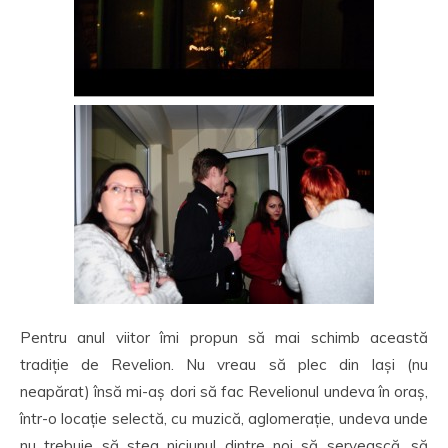
Pentru anul viitor îmi propun să mai schimb această
tradiție de Revelion. Nu vreau să plec din Iași (nu
neapărat) însă mi-aș dori să fac Revelionul undeva în oraș,
într-o locație selectă, cu muzică, aglomerație, undeva unde
nu trebuie să stea niciunul dintre noi să servească, să