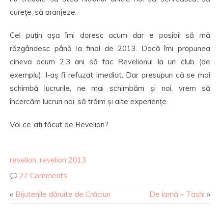
curețe, să aranjeze.
Cel puțin așa îmi doresc acum dar e posibil să mă
răzgândesc până la final de 2013. Dacă îmi propunea
cineva acum 2,3 ani să fac Revelionul la un club (de
exemplu), l-aș fi refuzat imediat. Dar presupun că se mai
schimbă lucrurile, ne mai schimbăm și noi, vrem să
încercăm lucruri noi, să trăim și alte experiențe.
Voi ce-ați făcut de Revelion?
revelion
,
revelion 2013
27 Comments
«
Bijuteriile dăruite de Crăciun
De iarnă – Tashi
»