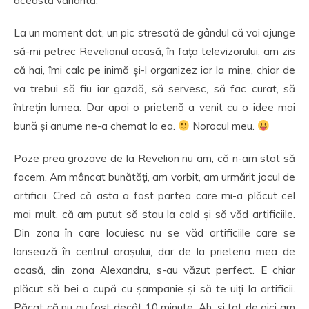
această variantă.
La un moment dat, un pic stresată de gândul că voi ajunge
să-mi petrec Revelionul acasă, în fața televizorului, am zis
că hai, îmi calc pe inimă și-l organizez iar la mine, chiar de
va trebui să fiu iar gazdă, să servesc, să fac curat, să
întrețin lumea. Dar apoi o prietenă a venit cu o idee mai
bună și anume ne-a chemat la ea.
Norocul meu.
Poze prea grozave de la Revelion nu am, că n-am stat să
facem. Am mâncat bunătăți, am vorbit, am urmărit jocul de
artificii. Cred că asta a fost partea care mi-a plăcut cel
mai mult, că am putut să stau la cald și să văd artificiile.
Din zona în care locuiesc nu se văd artificiile care se
lansează în centrul orașului, dar de la prietena mea de
acasă, din zona Alexandru, s-au văzut perfect. E chiar
plăcut să bei o cupă cu șampanie și să te uiți la artificii.
Păcat că nu au fost decât 10 minute. Ah, și tot de aici am