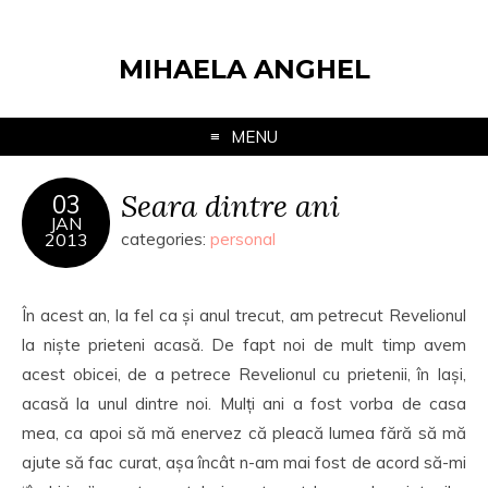
MIHAELA ANGHEL
MENU
Seara dintre ani
03
JAN
2013
categories:
personal
În acest an, la fel ca și anul trecut, am petrecut Revelionul
la niște prieteni acasă. De fapt noi de mult timp avem
acest obicei, de a petrece Revelionul cu prietenii, în Iași,
acasă la unul dintre noi. Mulți ani a fost vorba de casa
mea, ca apoi să mă enervez că pleacă lumea fără să mă
ajute să fac curat, așa încât n-am mai fost de acord să-mi