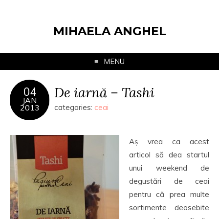
MIHAELA ANGHEL
MENU
De iarnă – Tashi
04
JAN
2013
categories:
ceai
Aș vrea ca acest
articol să dea startul
unui weekend de
degustări de ceai
pentru că prea multe
sortimente deosebite