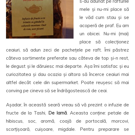
s-au adunat pe rafturile
mele și nu-mi place să
le văd cum stau și se
acoperă de praf. Eu am
un obicei. Nu-mi (mai)
place să colecționez
ceaiuri, să adun zeci de pachețele pe raft. Îmi păstrez
câteva sortimente preferate sau câteva de top și-n rest,
le degust și le dăruiesc mai departe. Așa îmi satisfac și eu
curiozitatea și dau ocazia și altora să încerce ceaiuri mai
altfel decât cele din supermarket. Poate reușesc să mai
conving pe cineva să se îndrăgostească de ceai.
Așadar, în această seară vreau să vă prezint o infuzie de
fructe de la Tashi,
De Iarnă
. Aceasta conține: petale de
hibiscus, soc, aromă, coajă de portocală, morcovi,
scorțișoară, cuișoare, migdale. Pentru preparare se