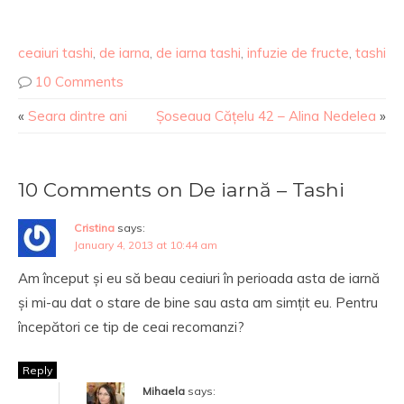
ceaiuri tashi
,
de iarna
,
de iarna tashi
,
infuzie de fructe
,
tashi
10 Comments
«
Seara dintre ani
Șoseaua Cățelu 42 – Alina Nedelea
»
10 Comments on De iarnă – Tashi
Cristina
says:
January 4, 2013 at 10:44 am
Am început și eu să beau ceaiuri în perioada asta de iarnă
și mi-au dat o stare de bine sau asta am simțit eu. Pentru
începători ce tip de ceai recomanzi?
Reply
Mihaela
says: