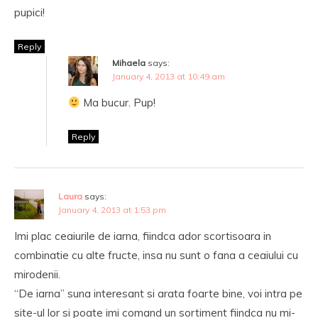
pupici!
Reply
Mihaela
says:
January 4, 2013 at 10:49 am
Ma bucur. Pup!
Reply
Laura
says:
January 4, 2013 at 1:53 pm
Imi plac ceaiurile de iarna, fiindca ador scortisoara in
combinatie cu alte fructe, insa nu sunt o fana a ceaiului cu
mirodenii.
“De iarna” suna interesant si arata foarte bine, voi intra pe
site-ul lor si poate imi comand un sortiment fiindca nu mi-