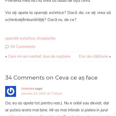
Prietenul meu nici nu vrea să audă de așa ceva.
Voi ați apela la operații estetice? Dacă da, ce ați vrea să
schimbați/îmbunătățiți? Dacă nu, de ce?
operatii estetice
,
rinoplastie
34 Comments
«
Cum mi-am serbat ziua de naștere
Dor de călătorie
»
34 Comments on Ceva ce aș face
Aminara
says:
January 24, 2013 at 7:19 pm
Da, eu as apela tot pentru nas:). Nu e oribil sau deviat, dar
ar putea arata mai bine. Mi-as mai intinde si pielea in jurul