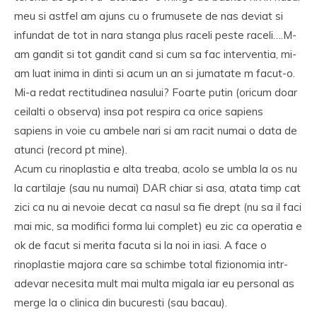
meu si astfel am ajuns cu o frumusete de nas deviat si
infundat de tot in nara stanga plus raceli peste raceli….M-
am gandit si tot gandit cand si cum sa fac interventia, mi-
am luat inima in dinti si acum un an si jumatate m facut-o.
Mi-a redat rectitudinea nasului? Foarte putin (oricum doar
ceilalti o observa) insa pot respira ca orice sapiens
sapiens in voie cu ambele nari si am racit numai o data de
atunci (record pt mine).
Acum cu rinoplastia e alta treaba, acolo se umbla la os nu
la cartilaje (sau nu numai) DAR chiar si asa, atata timp cat
zici ca nu ai nevoie decat ca nasul sa fie drept (nu sa il faci
mai mic, sa modifici forma lui complet) eu zic ca operatia e
ok de facut si merita facuta si la noi in iasi. A face o
rinoplastie majora care sa schimbe total fizionomia intr-
adevar necesita mult mai multa migala iar eu personal as
merge la o clinica din bucuresti (sau bacau).