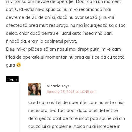
în viitor să am nevoie de operație. Doar că la un moment
dat, ORL-istul mi-a spus că nu mi-o recomandă mai
devreme de 21 de ani și, dacă nu avansează și nu-mi
afectează prea mult respirația, nu mă încurajează să o fac
deloc, chiar dacă pentru el lucrul ăsta înseamnă bani,
fiindcă da, eram la cabinetul privat.
Deși mi-ar plăcea să am nasul mai drept puțin, mi-e cam
frică de operație și momentan nu prea aș zice da cu toată
gura
Reply
Mihaela
says:
January 25, 2013 at 10:45 am
Cred ca o astfel de operatie, care nu este chiar
necesara, ti-o faci doar daca acel defect te
deranjeaza atat de tare incat poti spune ca din
cauza lui ai probleme. Adica nu ai incredere in