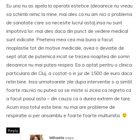
Eu una nu as apela la operatii estetice (deoarece nu vreau
sa schimb nimic la mine, mai ales ca nu am nici o problema
de sanatate care sa necesite lucrul asta),insa nu sunt
impotriva lor, mai ales daca din punct de vedere medical
sunt indicate. Prietena mea cea mai buna a facut
rinoplastie tot din motive medicale, avea o deviatie de
sept atat de puternica incat se trezea noaptea din somn
deoarece nu mai putea respira. Ea a optat pentru o clinica
particulara din Cluj, a costat-o in jur de 1500 de euro daca
retin bine. Insa urmatoarele zile dupa interventie s-a simtit
foarte rau,nici nu putea sa se miste si zicea ca regreta ca
a facut pasul asta – din cauza ca o durea extrem de tare.
Acum insa totul este bine, nu mai are probleme de
respiratie si per ansamblu e foarte foarte multumita.
Reply
Mihaela
says: