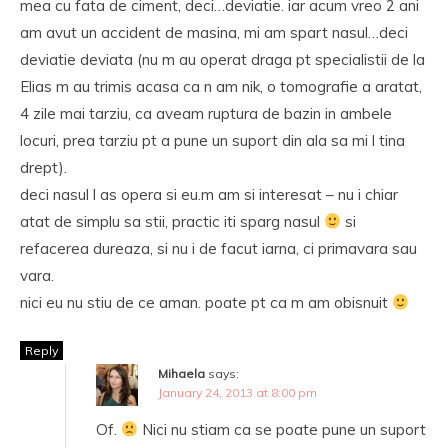
mea cu fata de ciment, deci…deviatie. iar acum vreo 2 ani
am avut un accident de masina, mi am spart nasul…deci
deviatie deviata (nu m au operat draga pt specialistii de la
Elias m au trimis acasa ca n am nik, o tomografie a aratat,
4 zile mai tarziu, ca aveam ruptura de bazin in ambele
locuri, prea tarziu pt a pune un suport din ala sa mi l tina
drept).
deci nasul l as opera si eu.m am si interesat – nu i chiar
atat de simplu sa stii, practic iti sparg nasul
si
refacerea dureaza, si nu i de facut iarna, ci primavara sau
vara.
nici eu nu stiu de ce aman. poate pt ca m am obisnuit
Reply
Mihaela
says:
January 24, 2013 at 8:00 pm
Of.
Nici nu stiam ca se poate pune un suport