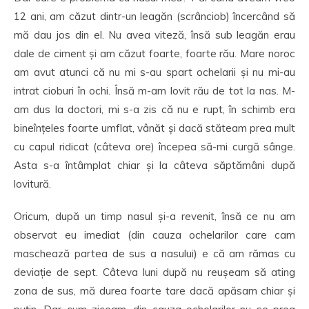
12 ani, am căzut dintr-un leagăn (scrânciob) încercând să
mă dau jos din el. Nu avea viteză, însă sub leagăn erau
dale de ciment și am căzut foarte, foarte rău. Mare noroc
am avut atunci că nu mi s-au spart ochelarii și nu mi-au
intrat cioburi în ochi. Însă m-am lovit rău de tot la nas. M-
am dus la doctori, mi s-a zis că nu e rupt, în schimb era
bineînțeles foarte umflat, vânăt și dacă stăteam prea mult
cu capul ridicat (câteva ore) începea să-mi curgă sânge.
Asta s-a întâmplat chiar și la câteva săptămâni după
lovitură.
Oricum, după un timp nasul și-a revenit, însă ce nu am
observat eu imediat (din cauza ochelarilor care cam
maschează partea de sus a nasului) e că am rămas cu
deviație de sept. Câteva luni după nu reușeam să ating
zona de sus, mă durea foarte tare dacă apăsam chiar și