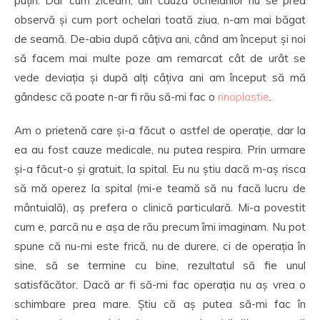
puțin. Dar cum ziceam, din cauza ochelarilor nu se prea
observă și cum port ochelari toată ziua, n-am mai băgat
de seamă. De-abia după câțiva ani, când am început și noi
să facem mai multe poze am remarcat cât de urât se
vede deviația și după alți câțiva ani am început să mă
gândesc că poate n-ar fi rău să-mi fac o
rinoplastie
.
Am o prietenă care și-a făcut o astfel de operație, dar la
ea au fost cauze medicale, nu putea respira. Prin urmare
și-a făcut-o și gratuit, la spital. Eu nu știu dacă m-aș risca
să mă operez la spital (mi-e teamă să nu facă lucru de
mântuială), aș prefera o clinică particulară. Mi-a povestit
cum e, parcă nu e așa de rău precum îmi imaginam. Nu pot
spune că nu-mi este frică, nu de durere, ci de operația în
sine, să se termine cu bine, rezultatul să fie unul
satisfăcător. Dacă ar fi să-mi fac operația nu aș vrea o
schimbare prea mare. Știu că aș putea să-mi fac în