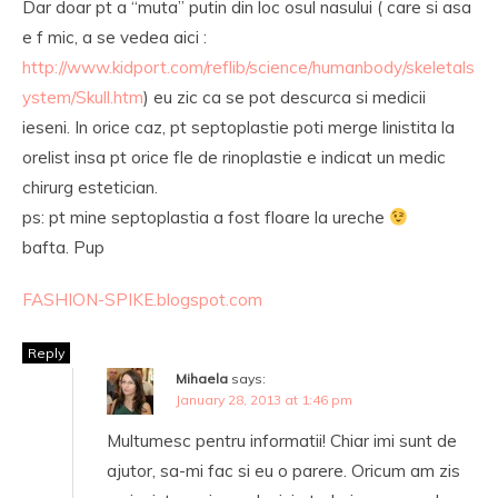
Dar doar pt a “muta” putin din loc osul nasului ( care si asa
e f mic, a se vedea aici :
http://www.kidport.com/reflib/science/humanbody/skeletals
ystem/Skull.htm
) eu zic ca se pot descurca si medicii
ieseni. In orice caz, pt septoplastie poti merge linistita la
orelist insa pt orice fle de rinoplastie e indicat un medic
chirurg estetician.
ps: pt mine septoplastia a fost floare la ureche
bafta. Pup
FASHION-SPIKE.blogspot.com
Reply
Mihaela
says:
January 28, 2013 at 1:46 pm
Multumesc pentru informatii! Chiar imi sunt de
ajutor, sa-mi fac si eu o parere. Oricum am zis