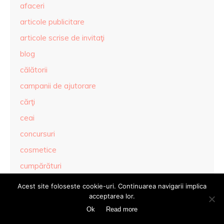
afaceri
articole publicitare
articole scrise de invitaţi
blog
călătorii
campanii de ajutorare
cărţi
ceai
concursuri
cosmetice
cumpărături
de-ale fetelor
Acest site foloseste cookie-uri. Continuarea navigarii implica
acceptarea lor.
diverse
Ok
Read more
filme