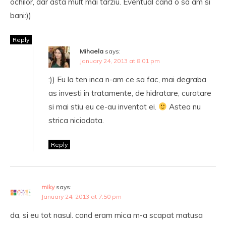
ochilor, dar asta mult mai tarziu. Eventual cand o sa am si
bani:))
Reply
Mihaela
says:
January 24, 2013 at 8:01 pm
:)) Eu la ten inca n-am ce sa fac, mai degraba
as investi in tratamente, de hidratare, curatare
si mai stiu eu ce-au inventat ei.
Astea nu
strica niciodata.
Reply
miky
says:
January 24, 2013 at 7:50 pm
da, si eu tot nasul. cand eram mica m-a scapat matusa