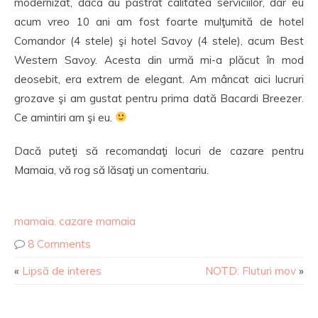
modernizat, dacă au păstrat calitatea serviciilor, dar eu
acum vreo 10 ani am fost foarte mulţumită de hotel
Comandor (4 stele) şi hotel Savoy (4 stele), acum Best
Western Savoy. Acesta din urmă mi-a plăcut în mod
deosebit, era extrem de elegant. Am mâncat aici lucruri
grozave şi am gustat pentru prima dată Bacardi Breezer.
Ce amintiri am şi eu.
Dacă puteţi să recomandaţi locuri de cazare pentru
Mamaia, vă rog să lăsaţi un comentariu.
mamaia. cazare mamaia
8 Comments
«
Lipsă de interes
NOTD: Fluturi mov
»