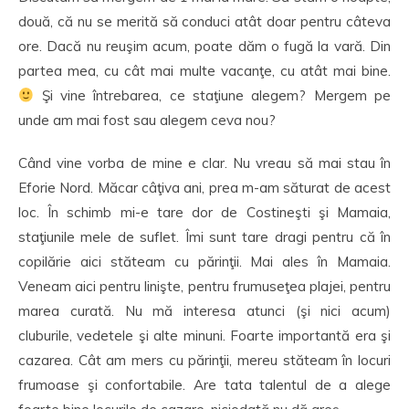
două, că nu se merită să conduci atât doar pentru câteva
ore. Dacă nu reuşim acum, poate dăm o fugă la vară. Din
partea mea, cu cât mai multe vacanţe, cu atât mai bine.
Şi vine întrebarea, ce staţiune alegem? Mergem pe
unde am mai fost sau alegem ceva nou?
Când vine vorba de mine e clar. Nu vreau să mai stau în
Eforie Nord. Măcar câţiva ani, prea m-am săturat de acest
loc. În schimb mi-e tare dor de Costineşti şi Mamaia,
staţiunile mele de suflet. Îmi sunt tare dragi pentru că în
copilărie aici stăteam cu părinţii. Mai ales în Mamaia.
Veneam aici pentru linişte, pentru frumuseţea plajei, pentru
marea curată. Nu mă interesa atunci (şi nici acum)
cluburile, vedetele şi alte minuni. Foarte importantă era şi
cazarea. Cât am mers cu părinţii, mereu stăteam în locuri
frumoase şi confortabile. Are tata talentul de a alege