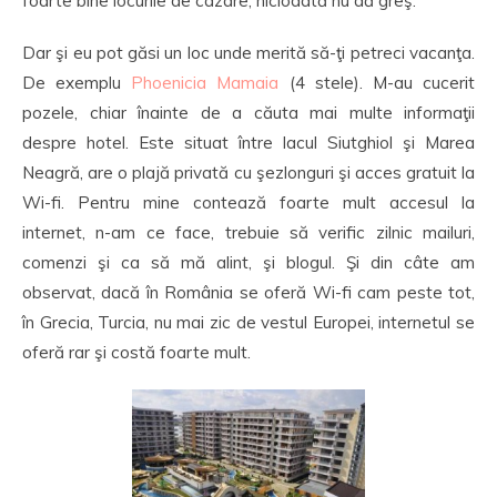
foarte bine locurile de cazare, niciodată nu dă greş.
Dar şi eu pot găsi un loc unde merită să-ţi petreci vacanţa.
De exemplu
Phoenicia Mamaia
(4 stele). M-au cucerit
pozele, chiar înainte de a căuta mai multe informaţii
despre hotel. Este situat între lacul Siutghiol şi Marea
Neagră, are o plajă privată cu şezlonguri şi acces gratuit la
Wi-fi. Pentru mine contează foarte mult accesul la
internet, n-am ce face, trebuie să verific zilnic mailuri,
comenzi şi ca să mă alint, şi blogul. Şi din câte am
observat, dacă în România se oferă Wi-fi cam peste tot,
în Grecia, Turcia, nu mai zic de vestul Europei, internetul se
oferă rar şi costă foarte mult.