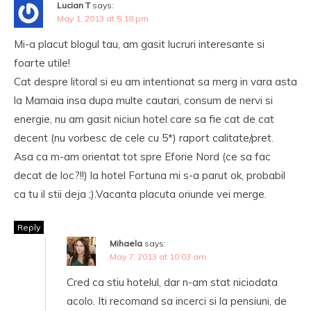
Lucian T
says:
May 1, 2013 at 5:18 pm
Mi-a placut blogul tau, am gasit lucruri interesante si
foarte utile!
Cat despre litoral si eu am intentionat sa merg in vara asta
la Mamaia insa dupa multe cautari, consum de nervi si
energie, nu am gasit niciun hotel care sa fie cat de cat
decent (nu vorbesc de cele cu 5*) raport calitate/pret.
Asa ca m-am orientat tot spre Eforie Nord (ce sa fac
decat de loc?!!) la hotel Fortuna mi s-a parut ok, probabil
ca tu il stii deja ;).Vacanta placuta oriunde vei merge.
Reply
Mihaela
says:
May 7, 2013 at 10:03 am
Cred ca stiu hotelul, dar n-am stat niciodata
acolo. Iti recomand sa incerci si la pensiuni, de