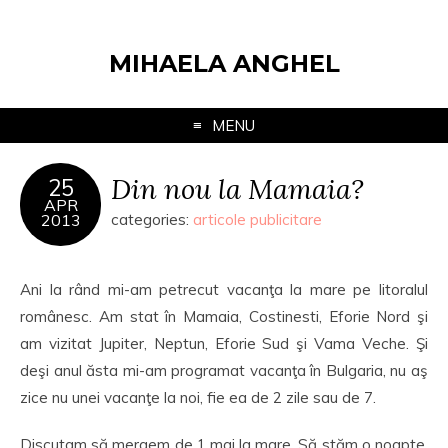
MIHAELA ANGHEL
MENU
Din nou la Mamaia?
25
APR
2013
categories:
articole publicitare
Ani la rând mi-am petrecut vacanţa la mare pe litoralul
românesc. Am stat în Mamaia, Costinesti, Eforie Nord şi
am vizitat Jupiter, Neptun, Eforie Sud şi Vama Veche. Şi
deşi anul ăsta mi-am programat vacanţa în Bulgaria, nu aş
zice nu unei vacanţe la noi, fie ea de 2 zile sau de 7.
Discutam să mergem de 1 mai la mare. Să stăm o noapte,