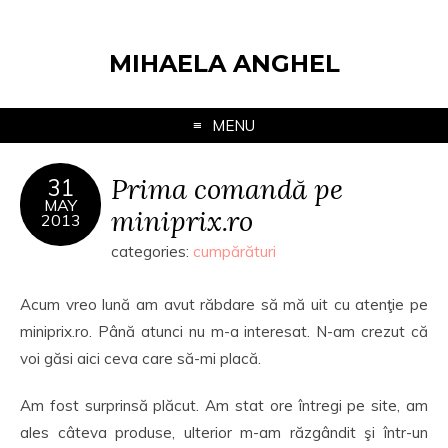
MIHAELA ANGHEL
MENU
Prima comandă pe
31
MAY
miniprix.ro
2013
categories:
cumpărături
Acum vreo lună am avut răbdare să mă uit cu atenţie pe
miniprix.ro. Până atunci nu m-a interesat. N-am crezut că
voi găsi aici ceva care să-mi placă.
Am fost surprinsă plăcut. Am stat ore întregi pe site, am
ales câteva produse, ulterior m-am răzgândit şi într-un