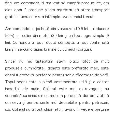
final am comandat. N-am vrut să cumpăr prea multe, am
ales doar 3 produse şi am aşteptat să ofere transport
gratuit. Lucru care s-a întâmplat weekendul trecut.
Am comandat o jachetă din vascoza (19.5 lei – reducere
50%), un colier din metal (39 lei) şi un top negru simplu (9
lei). Comanda a fost făcută sâmbătă, a fost confirmată
luni şi miercuri a ajuns la mine cu curierul (Cargus).
Sincer nu mă aşteptam să-mi placă atât de mult
produsele cumpărate. Jacheta este preferata mea, este
absolut grozavă, perfectă pentru serile răcoroase de vară.
Topul negru este o piesă vestimentară utilă şi a costat
incredibil de puţin. Colierul este mai extravagant, nu
seamănă cu nimic din ce mai am pe acasă, dar am vrut să
am ceva şi pentru serile mai deosebite, pentru petreceri,
s.a. Colierul nu a fost chiar ieftin, având în vedere preţurile