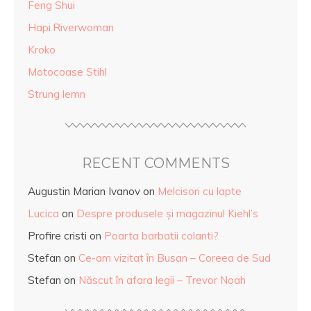
Feng Shui
Hapi.Riverwoman
Kroko
Motocoase Stihl
Strung lemn
RECENT COMMENTS
Augustin Marian Ivanov
on
Melcisori cu lapte
Lucica
on
Despre produsele și magazinul Kiehl’s
Profire cristi
on
Poarta barbatii colanti?
Stefan
on
Ce-am vizitat în Busan – Coreea de Sud
Stefan
on
Născut în afara legii – Trevor Noah