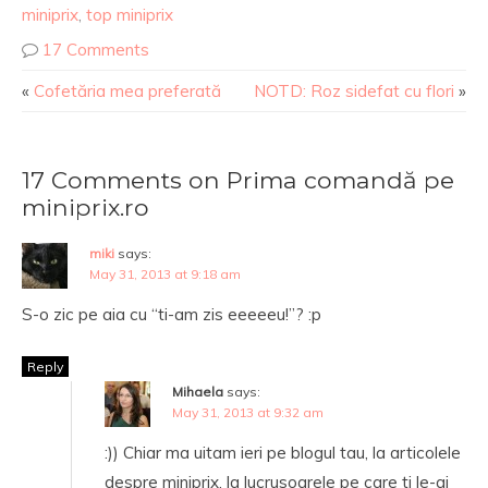
miniprix
,
top miniprix
17 Comments
«
Cofetăria mea preferată
NOTD: Roz sidefat cu flori
»
17 Comments on Prima comandă pe
miniprix.ro
miki
says:
May 31, 2013 at 9:18 am
S-o zic pe aia cu “ti-am zis eeeeeu!”? :p
Reply
Mihaela
says:
May 31, 2013 at 9:32 am
:)) Chiar ma uitam ieri pe blogul tau, la articolele
despre miniprix, la lucrusoarele pe care ti le-ai