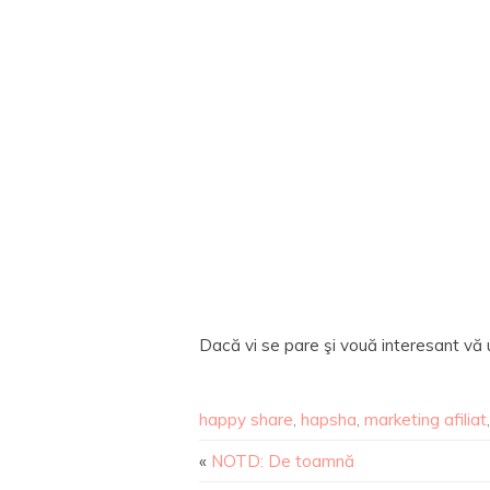
Dacă vi se pare şi vouă interesant vă
happy share
,
hapsha
,
marketing afiliat
«
NOTD: De toamnă