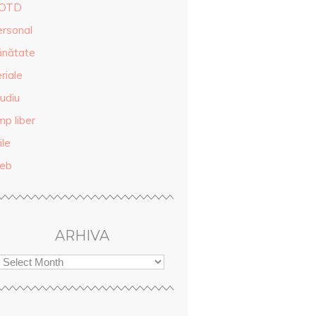
OTD
ersonal
ănătate
riale
udiu
mp liber
ile
eb
ARHIVA