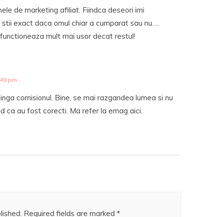
le de marketing afiliat. Fiindca deseori imi
sa stii exact daca omul chiar a cumparat sau nu….
functioneaza mult mai usor decat restul!
:49 pm
inga comisionul. Bine, se mai razgandea lumea si nu
d ca au fost corecti. Ma refer la emag aici.
lished.
Required fields are marked
*