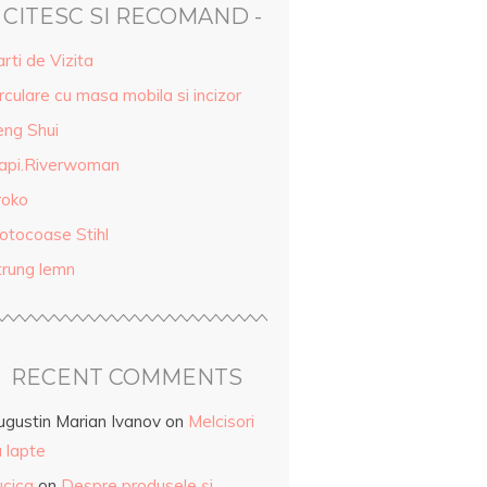
- CITESC SI RECOMAND -
rti de Vizita
rculare cu masa mobila si incizor
eng Shui
api.Riverwoman
roko
otocoase Stihl
trung lemn
RECENT COMMENTS
ugustin Marian Ivanov
on
Melcisori
 lapte
ucica
on
Despre produsele și