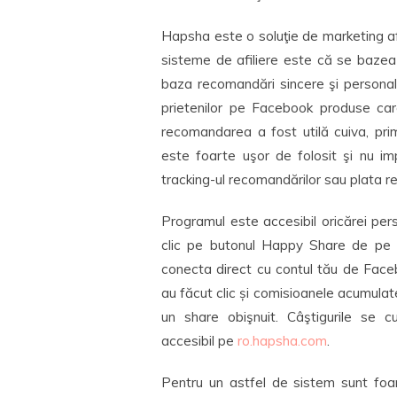
Hapsha este o soluţie de marketing afi
sisteme de afiliere este că se bazea
baza recomandări sincere şi personal
prietenilor pe Facebook produse ca
recomandarea a fost utilă cuiva, pri
este foarte uşor de folosit şi nu im
tracking-ul recomandărilor sau plata r
Programul este accesibil oricărei pe
clic pe butonul Happy Share de pe s
conecta direct cu contul tău de Fac
au făcut clic și comisioanele acumula
un share obişnuit. Câştigurile se c
accesibil pe
ro.hapsha.com
.
Pentru un astfel de sistem sunt foar