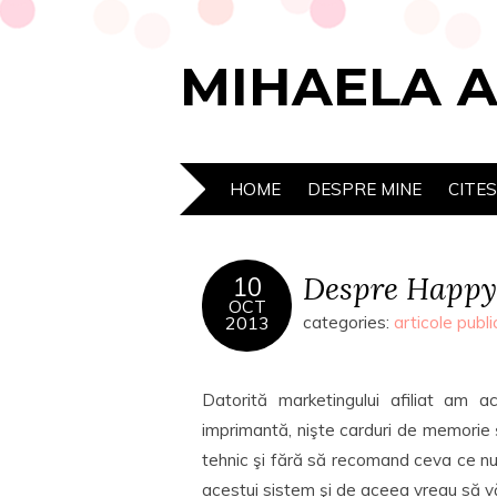
MIHAELA 
HOME
DESPRE MINE
CITE
Despre Happy
10
OCT
2013
categories:
articole publi
Datorită marketingului afiliat am
imprimantă, nişte carduri de memorie şi
tehnic şi fără să recomand ceva ce nu
acestui sistem şi de aceea vreau să