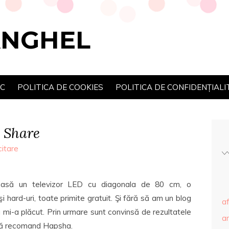
ANGHEL
SC
POLITICA DE COOKIES
POLITICA DE CONFIDENȚIALI
 Share
citare
 acasă un televizor LED cu diagonala de 80 cm, o
 hard-uri, toate primite gratuit. Şi fără să am un blog
af
 mi-a plăcut. Prin urmare sunt convinsă de rezultatele
ar
 vă recomand Hapsha.