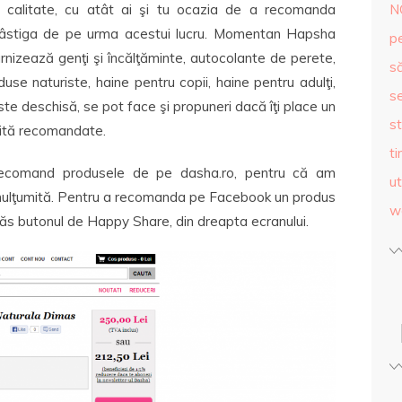
de calitate, cu atât ai şi tu ocazia de a recomanda
N
i câstiga de pe urma acestui lucru. Momentan Hapsha
p
nizează genţi şi încălţăminte, autocolante de perete,
s
use naturiste, haine pentru copii, haine pentru adulţi,
se
te deschisă, se pot face şi propuneri dacă îţi place un
st
rită recomandate.
ti
recomand produsele de pe dasha.ro, pentru că am
ut
mulţumită. Pentru a recomanda pe Facebook un produs
w
ăs butonul de Happy Share, din dreapta ecranului.