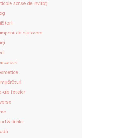
ticole scrise de invitaţi
log
lătorii
ampanii de ajutorare
rţi
eai
ncursuri
osmetice
umpărături
-ale fetelor
iverse
lme
od & drinks
odă