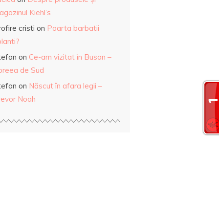
gazinul Kiehl’s
ofire cristi
on
Poarta barbatii
lanti?
tefan
on
Ce-am vizitat în Busan –
oreea de Sud
tefan
on
Născut în afara legii –
revor Noah