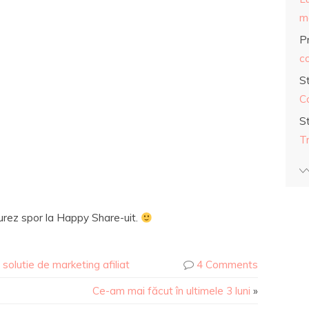
ma
Pr
co
S
C
S
T
 urez spor la Happy Share-uit.
,
solutie de marketing afiliat
4 Comments
Ce-am mai făcut în ultimele 3 luni
»