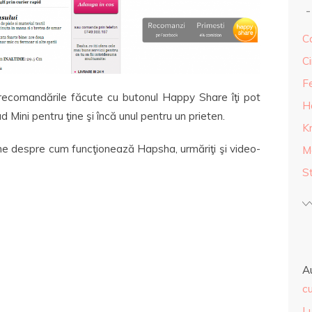
Ca
Ci
F
recomandările făcute cu butonul Happy Share îţi pot
H
 Mini pentru ţine şi încă unul pentru un prieten.
K
ne despre cum funcţionează Hapsha, urmăriţi şi video-
M
S
A
cu
L