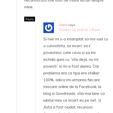
necunoscuta stie atat de multe lucruri despre
mine.
Reply
Oana
says:
October 14, 2013 at 1:09 pm
Si mie mi s-a intamplat sa ma vad cu
o cunostinta, sa incerc sa ii
povestesc cate ceva si sa imi
inchida gura cu “stiu deja, nu-mi
povesti” si mi-a fost aiurea. Dar
problema era ca tipa era stalker
100%, adica imi urmarea fiecare
miscare online de la Facebook, la
blog si Goodreads, stia mai bine ca
iubitul meu ce invart eu pe net. :))
Asta a fost ciudat, recunosc.