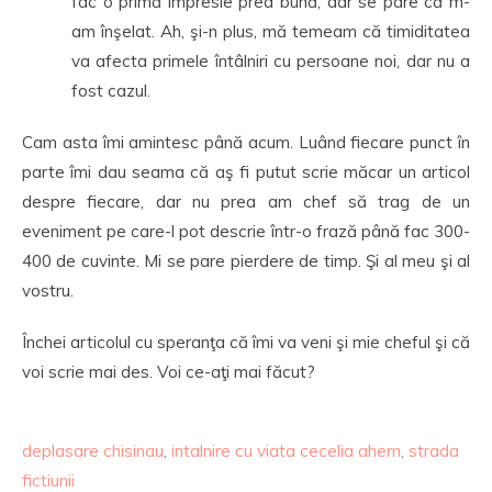
fac o primă impresie prea bună, dar se pare că m-
am înşelat. Ah, şi-n plus, mă temeam că timiditatea
va afecta primele întâlniri cu persoane noi, dar nu a
fost cazul.
Cam asta îmi amintesc până acum. Luând fiecare punct în
parte îmi dau seama că aş fi putut scrie măcar un articol
despre fiecare, dar nu prea am chef să trag de un
eveniment pe care-l pot descrie într-o frază până fac 300-
400 de cuvinte. Mi se pare pierdere de timp. Şi al meu şi al
vostru.
Închei articolul cu speranţa că îmi va veni şi mie cheful şi că
voi scrie mai des. Voi ce-aţi mai făcut?
deplasare chisinau
,
intalnire cu viata cecelia ahern
,
strada
fictiunii