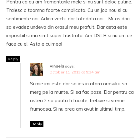
Pentru ca eu am framantarile mele si nu sunt deloc putine.
Traiesc o toamna foarte complicata. Cu un job nou si cu
sentimente noi. Adica vechi, dar totodata noi… Mi-as dori
sa evadez undeva din orasul meu prafuit. Dar asta este
imposibil si ma simt super frustrata. Am DSLR si nu am ce
face cu el. Asta e culmea!
Reply
Mihaela
says:
October 11, 2013 at 9:34 am
Si mie imi este dor sa ies in afara orasului, sa
merg pe la munte. Si sa fac poze. Dar pentru ca
astea 2 sa poata fi facute, trebuie si vreme
frumoasa. Si nu prea am avut in ultimul timp.
Reply