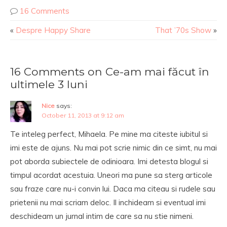
16 Comments
«
Despre Happy Share
That ’70s Show
»
16 Comments on Ce-am mai făcut în
ultimele 3 luni
Nice
says:
October 11, 2013 at 9:12 am
Te inteleg perfect, Mihaela. Pe mine ma citeste iubitul si
imi este de ajuns. Nu mai pot scrie nimic din ce simt, nu mai
pot aborda subiectele de odinioara. Imi detesta blogul si
timpul acordat acestuia. Uneori ma pune sa sterg articole
sau fraze care nu-i convin lui. Daca ma citeau si rudele sau
prietenii nu mai scriam deloc. Il inchideam si eventual imi
deschideam un jurnal intim de care sa nu stie nimeni.