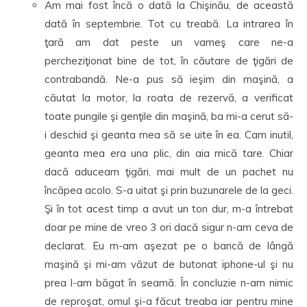
Am mai fost încă o dată la Chişinău, de această
dată în septembrie. Tot cu treabă. La intrarea în
ţară am dat peste un vameş care ne-a
percheziţionat bine de tot, în căutare de ţigări de
contrabandă. Ne-a pus să ieşim din maşină, a
căutat la motor, la roata de rezervă, a verificat
toate pungile şi genţile din maşină, ba mi-a cerut să-
i deschid şi geanta mea să se uite în ea. Cam inutil,
geanta mea era una plic, din aia mică tare. Chiar
dacă aduceam ţigări, mai mult de un pachet nu
încăpea acolo. S-a uitat şi prin buzunarele de la geci.
Şi în tot acest timp a avut un ton dur, m-a întrebat
doar pe mine de vreo 3 ori dacă sigur n-am ceva de
declarat. Eu m-am aşezat pe o bancă de lângă
maşină şi mi-am văzut de butonat iphone-ul şi nu
prea l-am băgat în seamă. În concluzie n-am nimic
de reproşat, omul şi-a făcut treaba iar pentru mine