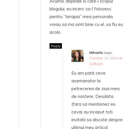
Acuma, depinde si care-i scopul
blogului, eu incerc sa-l folosesc
pentru “terapia” mea personala,
vreau sa ma simt bine cu el, sa fiu eu
acolo.
Reply
Mihaela
says:
October 14, 2013 at
1:14 pm
Eu am patit ceva
asemanator la
petrecerea de ziua mea
de nastere. Deodata
(fara sa mentionez eu
ceva) au inceput toti
invitatii sa discute despre
ultimul meu articol,