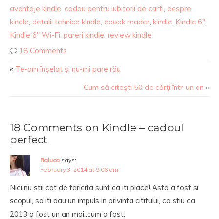
avantaje kindle
,
cadou pentru iubitorii de carti
,
despre
kindle
,
detalii tehnice kindle
,
ebook reader
,
kindle
,
Kindle 6"
,
Kindle 6" Wi-Fi
,
pareri kindle
,
review kindle
18 Comments
«
Te-am înşelat şi nu-mi pare rău
Cum să citeşti 50 de cărţi într-un an
»
18 Comments on Kindle – cadoul
perfect
Raluca
says:
February 3, 2014 at 9:06 am
Nici nu stii cat de fericita sunt ca iti place! Asta a fost si
scopul, sa iti dau un impuls in privinta cititului, ca stiu ca
2013 a fost un an mai..cum a fost.