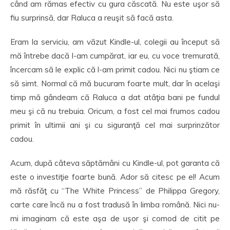
când am rămas efectiv cu gura căscată. Nu este uşor să
fiu surprinsă, dar Raluca a reuşit să facă asta.
Eram la serviciu, am văzut Kindle-ul, colegii au început să
mă întrebe dacă l-am cumpărat, iar eu, cu voce tremurată,
încercam să le explic că l-am primit cadou. Nici nu ştiam ce
să simt. Normal că mă bucuram foarte mult, dar în acelaşi
timp mă gândeam că Raluca a dat atâţia bani pe fundul
meu şi că nu trebuia. Oricum, a fost cel mai frumos cadou
primit în ultimii ani şi cu siguranţă cel mai surprinzător
cadou.
Acum, după câteva săptămâni cu Kindle-ul, pot garanta că
este o investiţie foarte bună. Ador să citesc pe el! Acum
mă răsfăţ cu “The White Princess” de Philippa Gregory,
carte care încă nu a fost tradusă în limba română. Nici nu-
mi imaginam că este aşa de uşor şi comod de citit pe