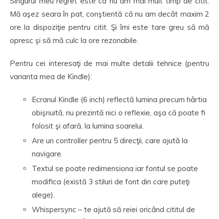
Singurul meu regret este că nu am mai mult timp de citit.
Mă aşez seara în pat, conştientă că nu am decât maxim 2
ore la dispoziţie pentru citit. Şi îmi este tare greu să mă
opresc şi să mă culc la ore rezonabile.
Pentru cei interesaţi de mai multe detalii tehnice (pentru
varianta mea de Kindle):
Ecranul Kindle (6 inch) reflectă lumina precum hârtia
obişnuită, nu prezintă nici o reflexie, aşa că poate fi
folosit şi afară, la lumina soarelui.
Are un controller pentru 5 direcţii, care ajută la
navigare.
Textul se poate redimensiona iar fontul se poate
modifica (există 3 stiluri de font din care puteţi
alege).
Whispersync – te ajută să reiei oricând cititul de