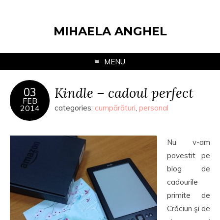
MIHAELA ANGHEL
MENU
Kindle – cadoul perfect
03
FEB
2014
categories:
cumpărături
,
personal
Nu v-am
povestit pe
blog de
cadourile
primite de
Crăciun şi de