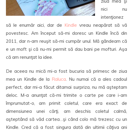
ziua mea şi
nici nu
intenţionez
să le enumăr aici, dar de
Kindle
vreau neapărat să vă
povestesc. Am început să-mi doresc un Kindle încă din
2011, dar n-am reuşit să-mi cumpăr unul. Mă gândeam că
e un moft şi că nu-mi permit să dau bani pe mofturi. Aşa
că am renunţat la idee.
De aceea nu mică mi-a fost bucuria să primesc de ziua
mea un Kindle de la
Raluca
. Nu numai că a ales cadoul
perfect, dar mi-a făcut ditamai surpriza, nu mă aşteptam
deloc. M-a anunţat că-mi trimite o carte pe care i-am
împrumutat-o, am primit coletul, care era exact de
dimensiunea unei cărţi, am deschis coletul calmă,
aşteptând să văd cartea…şi când colo mă trezesc cu un
Kindle. Cred că a fost singura dată din ultimii câţiva ani