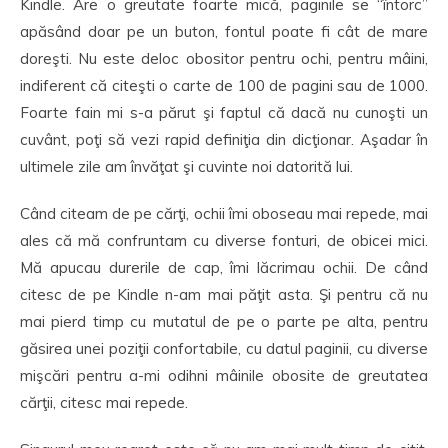
Kindle. Are o greutate foarte mică, paginile se “întorc”
apăsând doar pe un buton, fontul poate fi cât de mare
doreşti. Nu este deloc obositor pentru ochi, pentru mâini,
indiferent că citeşti o carte de 100 de pagini sau de 1000.
Foarte fain mi s-a părut şi faptul că dacă nu cunoşti un
cuvânt, poţi să vezi rapid definiţia din dicţionar. Aşadar în
ultimele zile am învăţat şi cuvinte noi datorită lui.
Când citeam de pe cărţi, ochii îmi oboseau mai repede, mai
ales că mă confruntam cu diverse fonturi, de obicei mici.
Mă apucau durerile de cap, îmi lăcrimau ochii. De când
citesc de pe Kindle n-am mai păţit asta. Şi pentru că nu
mai pierd timp cu mutatul de pe o parte pe alta, pentru
găsirea unei poziţii confortabile, cu datul paginii, cu diverse
mişcări pentru a-mi odihni mâinile obosite de greutatea
cărţii, citesc mai repede.