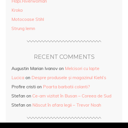
Hapi.Riverwoman
Kroko
Motocoase Stihl
Strung lemn
RECENT COMMENTS
Augustin Marian Ivanov
on
Melcisori cu lapte
Lucica
on
Despre produsele și magazinul Kiehl’s
Profire cristi
on
Poarta barbatii colanti?
Stefan
on
Ce-am vizitat în Busan – Coreea de Sud
Stefan
on
Născut în afara legii – Trevor Noah