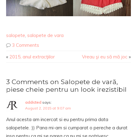
salopete
,
salopete de vara
3 Comments
«
2015, anul extracţiilor
Vreau şi eu să mă joc
»
3 Comments on Salopete de vară,
piese cheie pentru un look irezistibil
addicted
says:
August 2, 2015 at 9:07 am
Anul acesta am incercat si eu pentru prima data
salopetele. :)) Pana mi-am si cumparat o pereche a durat
insa pentru ca mi se parea ca nu mi se potrivesc.