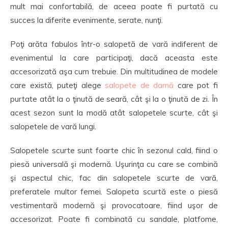
mult mai confortabilă, de aceea poate fi purtată cu
succes la diferite evenimente, serate, nunţi.
Poţi arăta fabulos într-o salopetă de vară indiferent de
evenimentul la care participaţi, dacă aceasta este
accesorizată aşa cum trebuie. Din multitudinea de modele
care există, puteţi alege
salopete de damă
care pot fi
purtate atât la o ţinută de seară, cât şi la o ţinută de zi. În
acest sezon sunt la modă atât salopetele scurte, cât şi
salopetele de vară lungi.
Salopetele scurte sunt foarte chic în sezonul cald, fiind o
piesă universală şi modernă. Uşurinţa cu care se combină
şi aspectul chic, fac din salopetele scurte de vară,
preferatele multor femei. Salopeta scurtă este o piesă
vestimentară modernă şi provocatoare, fiind uşor de
accesorizat. Poate fi combinată cu sandale, platfome,