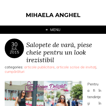
MIHAELA ANGHEL
MENU
Salopete de vară, piese
30
JUL
cheie pentru un look
2015
irezistibil
categories:
articole publicitare
,
articole scrise de invitaţi
,
cumpărături
Pentru
a fi în
tendinţe
şi în