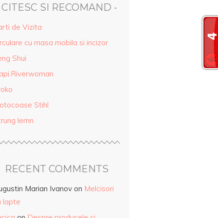
- CITESC SI RECOMAND -
rti de Vizita
rculare cu masa mobila si incizor
eng Shui
api.Riverwoman
roko
otocoase Stihl
trung lemn
RECENT COMMENTS
ugustin Marian Ivanov
on
Melcisori
 lapte
ucica
on
Despre produsele și