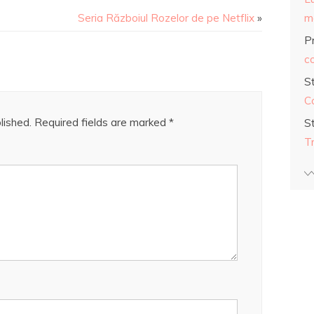
Seria Războiul Rozelor de pe Netflix
»
ma
Pr
co
S
C
lished.
Required fields are marked
*
S
T