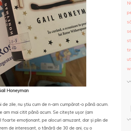
N
p
s
se
st
ti
ut
w
Gail Honeyman
i de zile, nu știu cum de n-am cumpărat-o până acum.
ce am mai citit până acum. Se citește ușor (am
ul foarte emoționant, pe alocuri amuzant, dar și plin de
em de interesant, o tânără de 30 de ani, cu o