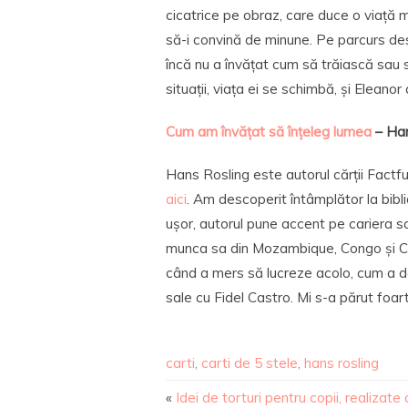
cicatrice pe obraz, care duce o viață 
să-i convină de minune. Pe parcurs de
încă nu a învățat cum să trăiască sau 
situații, viața ei se schimbă, și Eleano
Cum am învățat să înțeleg lumea
– Han
Hans Rosling este autorul cărții Factfu
aici
. Am descoperit întâmplător la bibl
ușor, autorul pune accent pe cariera s
munca sa din Mozambique, Congo și Cub
când a mers să lucreze acolo, cum a d
sale cu Fidel Castro. Mi s-a părut foar
carti
,
carti de 5 stele
,
hans rosling
«
Idei de torturi pentru copii, realizate 