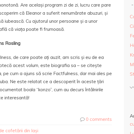
monotonă. Are același program zi de zi, lucru care pare
scoperim că Eleanor a suferit nenumărate abuzuri, și
Ca
să iubească. Cu ajutorul unor persoane și a unor
Ci
r află că viața poate fi frumoasă.
F
s Rosling
H
K
lness, de care poate ați auzit, am scris și eu de ea
M
iotecă acest volum, este biografia sa – se citește
a, pe cum a ajuns să scrie Factfulness, dar mai ales pe
S
a. Ne este relatat ce a descoperit în aceste țări
ocumentat boala “konzo”, cum au decurs întâlnirile
te interesantă!
A
0 comments
cu
de cofetării din Iași
L