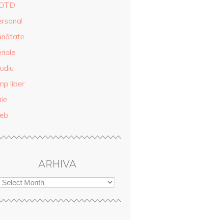
OTD
ersonal
ănătate
riale
udiu
mp liber
ile
eb
ARHIVA