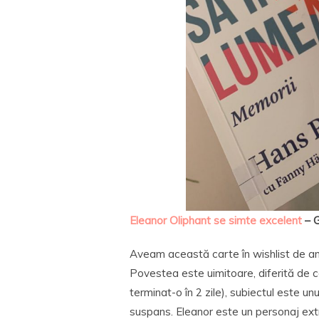
Eleanor Oliphant se simte excelent
– 
Aveam această carte în wishlist de an
Povestea este uimitoare, diferită de 
terminat-o în 2 zile), subiectul este un
suspans. Eleanor este un personaj extr