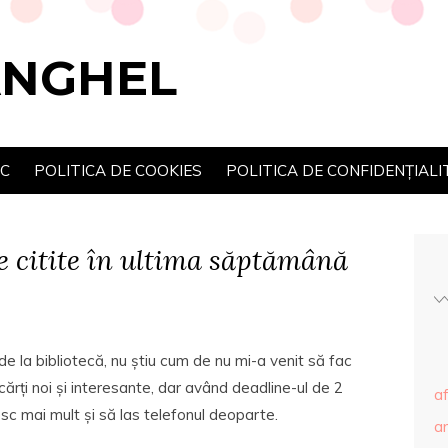
ANGHEL
SC
POLITICA DE COOKIES
POLITICA DE CONFIDENȚIALI
le citite în ultima săptămână
de la bibliotecă, nu știu cum de nu mi-a venit să fac
ți noi și interesante, dar având deadline-ul de 2
af
c mai mult și să las telefonul deoparte.
ar