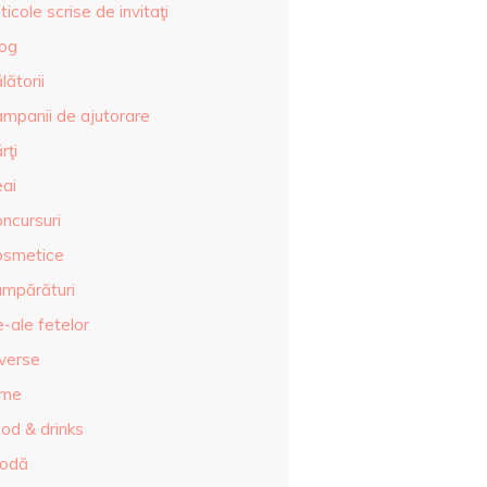
ticole scrise de invitaţi
log
lătorii
ampanii de ajutorare
rţi
eai
ncursuri
osmetice
umpărături
-ale fetelor
iverse
lme
od & drinks
odă