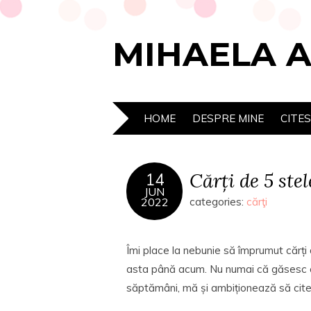
MIHAELA 
HOME
DESPRE MINE
CITE
Cărți de 5 ste
14
JUN
2022
categories:
cărţi
Îmi place la nebunie să împrumut cărți 
asta până acum. Nu numai că găsesc căr
săptămâni, mă și ambiționează să cites