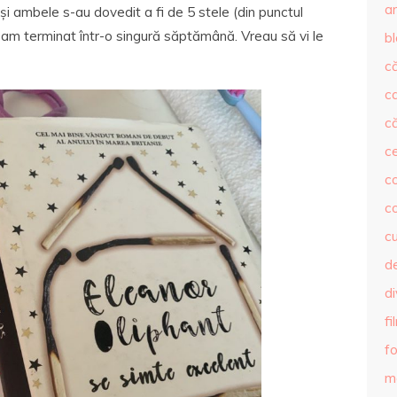
ar
și ambele s-au dovedit a fi de 5 stele (din punctul
-am terminat într-o singură săptămână. Vreau să vi le
b
că
c
că
c
co
c
c
de
d
fi
fo
m