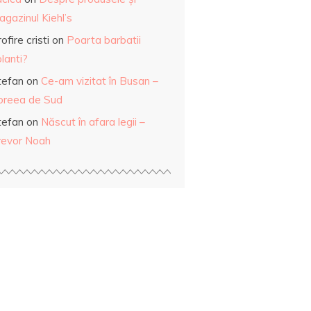
gazinul Kiehl’s
ofire cristi
on
Poarta barbatii
lanti?
tefan
on
Ce-am vizitat în Busan –
oreea de Sud
tefan
on
Născut în afara legii –
revor Noah