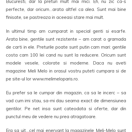
Bucuresti, dar la preturi mult mai mici. Eh, nu zic ca-s
perfecte, dar oricum…arata altfel ca alea. Sunt mai bine
finisate, se pastreaza in aceeasi stare mai mult.
In ultimul timp am cumparat in special genti si esarfe.
Arata bine, gentile sunt rezistente – am carat o gramada
de carti in ele. Preturile poate sunt putin cam mari: gentile
costa cam 100 lei cand nu sunt la reducere. Oricum sunt
modele vesele, colorate si moderne. Daca nu aveti
magazine Meli Melo in orasul vostru puteti cumpara si de
pe site-ul lor www.melimeloparis.ro.
Eu prefer sa le cumpar din magazin, ca sa le incerc – sa
vad cum imi stau, sa-mi dau seama exact de dimensiunea
gentilor. Pe net insa sunt cateodata si oferte, dar din
punctul meu de vedere nu prea atragatoare.
Era sa uit…cel mai enervant la magazinele Meli-Melo sunt