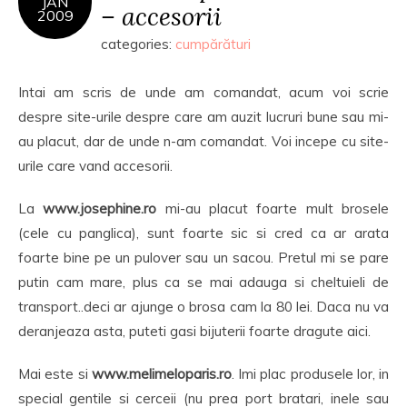
JAN
– accesorii
2009
categories:
cumpărături
Intai am scris de unde am comandat, acum voi scrie
despre site-urile despre care am auzit lucruri bune sau mi-
au placut, dar de unde n-am comandat. Voi incepe cu site-
urile care vand accesorii.
La
www.josephine.ro
mi-au placut foarte mult brosele
(cele cu panglica), sunt foarte sic si cred ca ar arata
foarte bine pe un pulover sau un sacou. Pretul mi se pare
putin cam mare, plus ca se mai adauga si cheltuieli de
transport..deci ar ajunge o brosa cam la 80 lei. Daca nu va
deranjeaza asta, puteti gasi bijuterii foarte dragute aici.
Mai este si
www.melimeloparis.ro
. Imi plac produsele lor, in
special gentile si cerceii (nu prea port bratari, inele sau