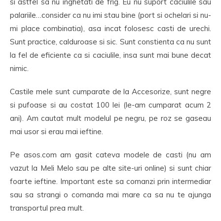
si astfel sa nu inghetati de frig. Eu nu suport caciulile sau
palariile…consider ca nu imi stau bine (port si ochelari si nu-
mi place combinatia), asa incat folosesc casti de urechi.
Sunt practice, calduroase si sic. Sunt constienta ca nu sunt
la fel de eficiente ca si caciulile, insa sunt mai bune decat
nimic.
Castile mele sunt cumparate de la Accesorize, sunt negre
si pufoase si au costat 100 lei (le-am cumparat acum 2
ani). Am cautat mult modelul pe negru, pe roz se gaseau
mai usor si erau mai ieftine.
Pe asos.com am gasit cateva modele de casti (nu am
vazut la Meli Melo sau pe alte site-uri online) si sunt chiar
foarte ieftine. Important este sa comanzi prin intermediar
sau sa strangi o comanda mai mare ca sa nu te ajunga
transportul prea mult.