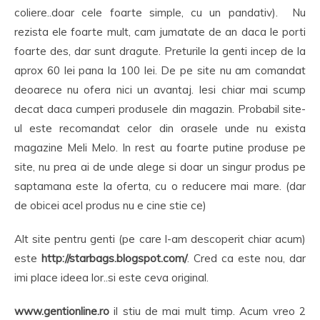
coliere..doar cele foarte simple, cu un pandativ). Nu
rezista ele foarte mult, cam jumatate de an daca le porti
foarte des, dar sunt dragute. Preturile la genti incep de la
aprox 60 lei pana la 100 lei. De pe site nu am comandat
deoarece nu ofera nici un avantaj. Iesi chiar mai scump
decat daca cumperi produsele din magazin. Probabil site-
ul este recomandat celor din orasele unde nu exista
magazine Meli Melo. In rest au foarte putine produse pe
site, nu prea ai de unde alege si doar un singur produs pe
saptamana este la oferta, cu o reducere mai mare. (dar
de obicei acel produs nu e cine stie ce)
Alt site pentru genti (pe care l-am descoperit chiar acum)
este
http://starbags.blogspot.com/
. Cred ca este nou, dar
imi place ideea lor..si este ceva original.
www.gentionline.ro
il stiu de mai mult timp. Acum vreo 2