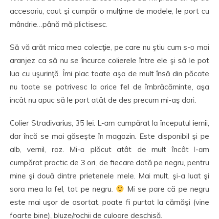
accesoriu, caut şi cumpăr o mulţime de modele, le port cu
mândrie…până mă plictisesc.
Să vă arăt mica mea colecţie, pe care nu ştiu cum s-o mai
aranjez ca să nu se încurce colierele între ele şi să le pot
lua cu uşurinţă. Îmi plac toate aşa de mult însă din păcate
nu toate se potrivesc la orice fel de îmbrăcăminte, aşa
încât nu apuc să le port atât de des precum mi-aş dori.
Colier Stradivarius, 35 lei. L-am cumpărat la începutul iernii,
dar încă se mai găseşte în magazin. Este disponibil şi pe
alb, vernil, roz. Mi-a plăcut atât de mult încât l-am
cumpărat practic de 3 ori, de fiecare dată pe negru, pentru
mine şi două dintre prietenele mele. Mai mult, şi-a luat şi
sora mea la fel, tot pe negru.
Mi se pare că pe negru
este mai uşor de asortat, poate fi purtat la cămăşi (vine
foarte bine), bluze/rochii de culoare deschisă.