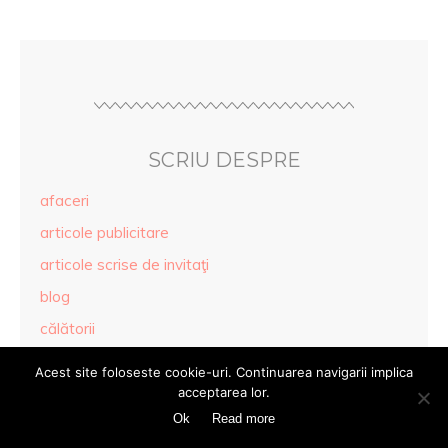
SCRIU DESPRE
afaceri
articole publicitare
articole scrise de invitaţi
blog
călătorii
campanii de ajutorare
Acest site foloseste cookie-uri. Continuarea navigarii implica
cărţi
acceptarea lor.
Ok
Read more
ceai