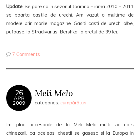
Update
: Se pare ca in sezonul toamna – iarna 2010 – 2011
se poarta castile de urechi. Am vazut o multime de
modele prin marile magazine. Gasiti casti de urechi albe,
pufoase, la Stradivarius, Bershka, la pretul de 39 lei.
7 Comments
Meli Melo
26
APR
2009
categories:
cumpărături
Imi plac accesoriile de la Meli Melo…multi zic ca-s
chinezarii, ca aceleasi chestii se gasesc si la Europa in