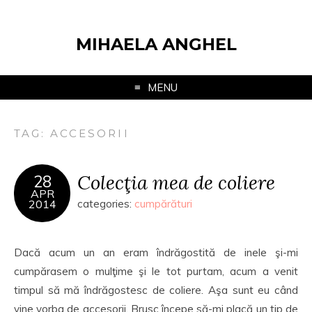
MIHAELA ANGHEL
MENU
TAG:
ACCESORII
Colecţia mea de coliere
28
APR
2014
categories:
cumpărături
Dacă acum un an eram îndrăgostită de inele şi-mi
cumpărasem o mulţime şi le tot purtam, acum a venit
timpul să mă îndrăgostesc de coliere. Aşa sunt eu când
vine vorba de accesorii. Brusc începe să-mi placă un tip de