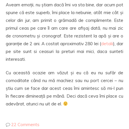
Aveam emoții, nu știam dacă îmi va sta bine, dar acum pot
spune că este superb, îmi place la nebunie, atât mie cât și
celor din jur, am primit o grămadă de complimente. Este
primul ceas pe care îl am care are afișaj dată, nu mai zic
de cronometru și cronograf. Este rezistent la apă și are o
garanție de 2 ani. A costat aproximativ 280 lei (
detalii
), dar
pe site sunt si ceasuri la preturi mai mici, daca sunteti
interesati.
Cu această ocazie am văzut și eu că eu nu sufăr de
comoditate când nu mă machiez sau nu port cercei – nu
știu cum se face dar acest ceas îmi amintesc să mi-l pun
în fiecare dimineață pe mână. Deci dacă ceva îmi place cu
adevărat, atunci nu uit de el.
22 Comments