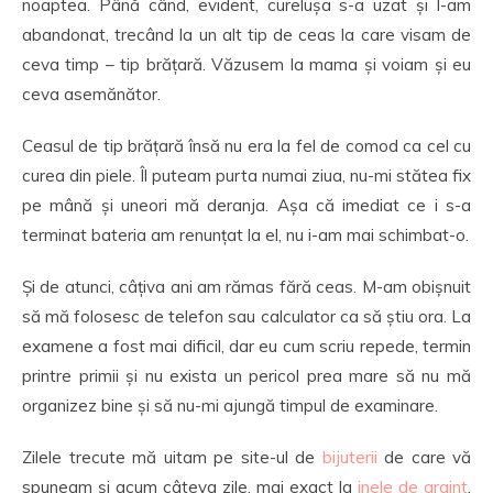
noaptea. Până când, evident, curelușa s-a uzat și l-am
abandonat, trecând la un alt tip de ceas la care visam de
ceva timp – tip brățară. Văzusem la mama și voiam și eu
ceva asemănător.
Ceasul de tip brățară însă nu era la fel de comod ca cel cu
curea din piele. Îl puteam purta numai ziua, nu-mi stătea fix
pe mână și uneori mă deranja. Așa că imediat ce i s-a
terminat bateria am renunțat la el, nu i-am mai schimbat-o.
Și de atunci, câțiva ani am rămas fără ceas. M-am obișnuit
să mă folosesc de telefon sau calculator ca să știu ora. La
examene a fost mai dificil, dar eu cum scriu repede, termin
printre primii și nu exista un pericol prea mare să nu mă
organizez bine și să nu-mi ajungă timpul de examinare.
Zilele trecute mă uitam pe site-ul de
bijuterii
de care vă
spuneam și acum câteva zile, mai exact la
inele de argint
,