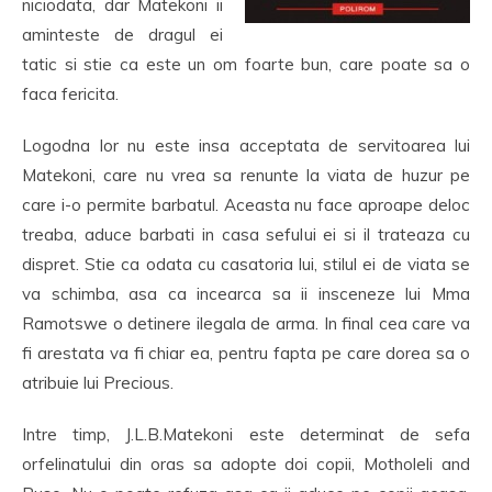
niciodata, dar Matekoni ii
aminteste de dragul ei
tatic si stie ca este un om foarte bun, care poate sa o
faca fericita.
Logodna lor nu este insa acceptata de servitoarea lui
Matekoni, care nu vrea sa renunte la viata de huzur pe
care i-o permite barbatul. Aceasta nu face aproape deloc
treaba, aduce barbati in casa sefului ei si il trateaza cu
dispret. Stie ca odata cu casatoria lui, stilul ei de viata se
va schimba, asa ca incearca sa ii insceneze lui Mma
Ramotswe o detinere ilegala de arma. In final cea care va
fi arestata va fi chiar ea, pentru fapta pe care dorea sa o
atribuie lui Precious.
Intre timp, J.L.B.Matekoni este determinat de sefa
orfelinatului din oras sa adopte doi copii, Motholeli and