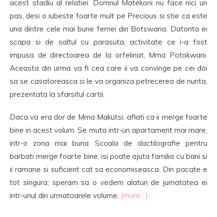
acest stadiu al relatiei. Domnul Matekoni nu face nici un
pas, desi o iubeste foarte mult pe Precious si stie ca este
una dintre cele mai bune femei din Botswana. Datorita ei
scapa si de saltul cu parasuta, activitate ce i-a fost
impusa de directoarea de la orfelinat, Mma Potokwani.
Aceasta din urma va fi cea care ii va convinge pe cei doi
sa se casatoreasca si le va organiza petrecerea de nunta,
prezentata la sfarsitul cartii.
Daca va era dor de Mma Makutsi, aflati ca ii merge foarte
bine in acest volum. Se muta intr-un apartament mai mare,
intr-o zona mai buna. Scoala de dactilografie pentru
barbati merge foarte bine, isi poate ajuta familia cu bani si
ii ramane si suficient cat sa economiseasca. Din pacate e
tot singura; speram sa o vedem alaturi de jumatatea ei
intr-unul din urmatoarele volume.
(more…)