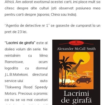
Africii. Am adorat exotismul acestei carti, imi place mult sa
citesc despre alte culturi (ati observat pasiunea mea
pentru carti despre Japonia, China sau India).
“Agentia de detective nr 1” se gaseste de cumparat la un
pret de 23 lei.
“Lacrimi de girafa”
este al
doilea volum din serie. Ne
reintalnim cu Mma
Ramotswe, acum
logodita cu domnul
J.L.B.Matekoni, directorul
service-ului auto
Tlokweng Road Speedy
Motors. Precious a promis
ca nu se va mai casatori