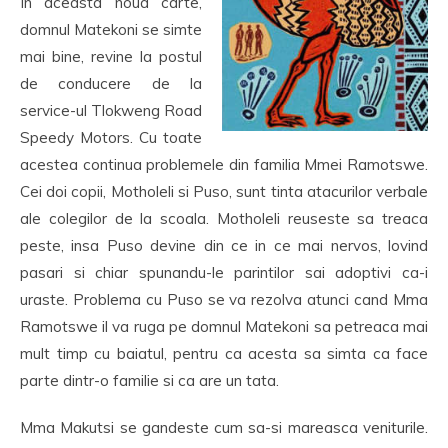
In aceasta noua carte,
domnul Matekoni se simte
mai bine, revine la postul
de conducere de la
service-ul Tlokweng Road
Speedy Motors. Cu toate
acestea continua problemele din familia Mmei Ramotswe.
Cei doi copii, Motholeli si Puso, sunt tinta atacurilor verbale
ale colegilor de la scoala. Motholeli reuseste sa treaca
peste, insa Puso devine din ce in ce mai nervos, lovind
pasari si chiar spunandu-le parintilor sai adoptivi ca-i
uraste. Problema cu Puso se va rezolva atunci cand Mma
Ramotswe il va ruga pe domnul Matekoni sa petreaca mai
mult timp cu baiatul, pentru ca acesta sa simta ca face
parte dintr-o familie si ca are un tata.
Mma Makutsi se gandeste cum sa-si mareasca veniturile.