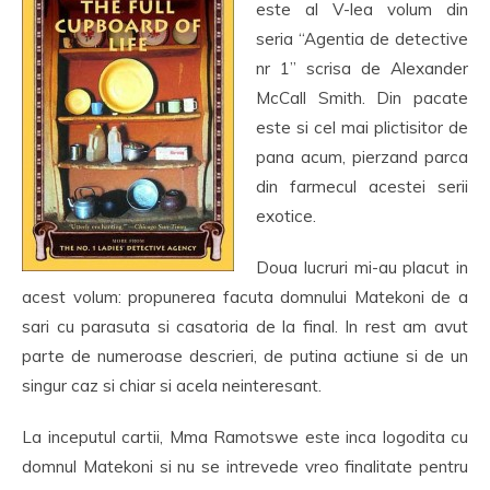
este al V-lea volum din
seria “Agentia de detective
nr 1” scrisa de Alexander
McCall Smith. Din pacate
este si cel mai plictisitor de
pana acum, pierzand parca
din farmecul acestei serii
exotice.
Doua lucruri mi-au placut in
acest volum: propunerea facuta domnului Matekoni de a
sari cu parasuta si casatoria de la final. In rest am avut
parte de numeroase descrieri, de putina actiune si de un
singur caz si chiar si acela neinteresant.
La inceputul cartii, Mma Ramotswe este inca logodita cu
domnul Matekoni si nu se intrevede vreo finalitate pentru