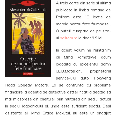
A treia carte din serie si ultima
publicata in limba romana de
Polirom este “O lectie de
morala pentru fete frumoase”.
O puteti cumpara de pe site-
ul
polirom.ro
la doar 9.9 lei.
In acest volum ne reintalnim
cu Mma Ramotswe, acum
logodita cu excelentul domn
J.L.B.Matekoni, proprietarul
service-ului auto Tlokweng
Road Speedy Motors. Ea se confrunta cu probleme
financiare la agentia de detective astfel incat ia decizia sa
mai micsoreze din cheltuieli prin mutarea din sediul actual
in sediul logodnicului ei, unde este suficient spatiu. Desi
asistenta ei, Mma Grace Makutsi, nu este un angajat