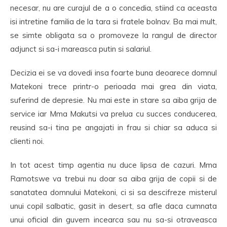
necesar, nu are curajul de a o concedia, stiind ca aceasta
isi intretine familia de la tara si fratele bolnav. Ba mai mult,
se simte obligata sa o promoveze la rangul de director
adjunct si sa-i mareasca putin si salariul.
Decizia ei se va dovedi insa foarte buna deoarece domnul
Matekoni trece printr-o perioada mai grea din viata,
suferind de depresie. Nu mai este in stare sa aiba grija de
service iar Mma Makutsi va prelua cu succes conducerea,
reusind sa-i tina pe angajati in frau si chiar sa aduca si
clienti noi.
In tot acest timp agentia nu duce lipsa de cazuri. Mma
Ramotswe va trebui nu doar sa aiba grija de copii si de
sanatatea domnului Matekoni, ci si sa descifreze misterul
unui copil salbatic, gasit in desert, sa afle daca cumnata
unui oficial din guvern incearca sau nu sa-si otraveasca