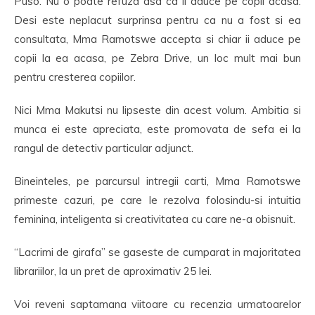
Puso. Nu o poate refuza asa ca ii aduce pe copii acasa.
Desi este neplacut surprinsa pentru ca nu a fost si ea
consultata, Mma Ramotswe accepta si chiar ii aduce pe
copii la ea acasa, pe Zebra Drive, un loc mult mai bun
pentru cresterea copiilor.
Nici Mma Makutsi nu lipseste din acest volum. Ambitia si
munca ei este apreciata, este promovata de sefa ei la
rangul de detectiv particular adjunct.
Bineinteles, pe parcursul intregii carti, Mma Ramotswe
primeste cazuri, pe care le rezolva folosindu-si intuitia
feminina, inteligenta si creativitatea cu care ne-a obisnuit.
“Lacrimi de girafa” se gaseste de cumparat in majoritatea
librariilor, la un pret de aproximativ 25 lei.
Voi reveni saptamana viitoare cu recenzia urmatoarelor