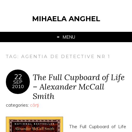
MIHAELA ANGHEL
MENU
TAG:
AGENTIA DE DETECTIVE NR 1
The Full Cupboard of Life
22
SEP
– Alexander McCall
2010
Smith
categories:
cărţi
The Full Cupboard of Life