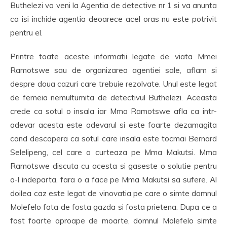
Buthelezi va veni la Agentia de detective nr 1 si va anunta
ca isi inchide agentia deoarece acel oras nu este potrivit
pentru el.
Printre toate aceste informatii legate de viata Mmei
Ramotswe sau de organizarea agentiei sale, aflam si
despre doua cazuri care trebuie rezolvate. Unul este legat
de femeia nemultumita de detectivul Buthelezi. Aceasta
crede ca sotul o insala iar Mma Ramotswe afla ca intr-
adevar acesta este adevarul si este foarte dezamagita
cand descopera ca sotul care insala este tocmai Bernard
Selelipeng, cel care o curteaza pe Mma Makutsi. Mma
Ramotswe discuta cu acesta si gaseste o solutie pentru
a-l indeparta, fara o a face pe Mma Makutsi sa sufere. Al
doilea caz este legat de vinovatia pe care o simte domnul
Molefelo fata de fosta gazda si fosta prietena. Dupa ce a
fost foarte aproape de moarte, domnul Molefelo simte