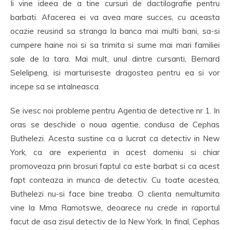
Ii vine ideea de a tine cursuri de dactilografie pentru
barbati. Afacerea ei va avea mare succes, cu aceasta
ocazie reusind sa stranga la banca mai multi bani, sa-si
cumpere haine noi si sa trimita si sume mai mari familiei
sale de la tara. Mai mult, unul dintre cursanti, Bernard
Selelipeng, isi marturiseste dragostea pentru ea si vor
incepe sa se intalneasca.
Se ivesc noi probleme pentru Agentia de detective nr 1. In
oras se deschide o noua agentie, condusa de Cephas
Buthelezi. Acesta sustine ca a lucrat ca detectiv in New
York, ca are experienta in acest domeniu si chiar
promoveaza prin brosuri faptul ca este barbat si ca acest
fapt conteaza in munca de detectiv. Cu toate acestea,
Buthelezi nu-si face bine treaba. O clienta nemultumita
vine la Mma Ramotswe, deoarece nu crede in raportul
facut de asa zisul detectiv de la New York. In final, Cephas