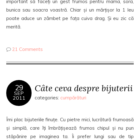
important să faceți un gest frumos pentru mama, sora,
bunica sau soacra voastră. Chiar și un mărțișor la 1 leu
poate aduce un zâmbet pe fața cuiva drag. Și eu zic că
merită.
21 Comments
Câte ceva despre bijuterii
29
SEP
2011
categories:
cumpărături
Îmi plac bijuteriile finuțe. Cu pietre mici, lucrătură frumoasă
și simplă, care îți îmbrățișează frumos chipul și nu pun
stăpânire pe imaginea ta. Îi prefer lungi sau de tip