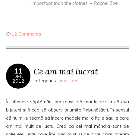
important than the clothes. – Rachel Zoe
12 Comments
Ce am mai lucrat
11
DEC
2012
categories:
timp liber
În ultimele săptămâni am reușit să mai lucrez la câteva
bijuterii și încep să observ anumite îmbunătățiri, în sensul
că nu mi-e teamă să încerc modele mai dificile sau la care
am mai mult de lucru. Cred că cel mai mândră sunt de
colierele lungi, care îmi plac mult și de care chiar aveam