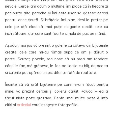
nevoie. Cercei am acum o mulțime, îmi place că în fiecare zi
pot purta altă pereche și îmi este ușor să găsesc cercei
pentru orice ținută. Și brățările îmi plac, deși le prefer pe
cele pe ață elastică, mai puțin elegante decât cele cu
închizătoare, dar care sunt foarte simplu de pus pe mână.
Așadar, mai jos vă prezint o galerie cu câteva din bijuteriile
create, cele care mi-au rămas după ce am și dăruit o
parte. Scuzați pozele, recunosc că nu prea am răbdare
când le fac, mă grăbesc, le fac pe toate cu bliț, de aceea
și culorile pot apărea un pic diferite față de realitate.
Înainte să vă arăt bijuteriile pe care le-am făcut pentru
mine, vă prezint cerceii și colierul dăruit Ralucăi – ea a
făcut niște poze grozave. Pentru mai multe poze & info
citiți și
articolul
care însoțește fotografiile.