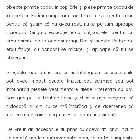
obiecte primite cadou în copilărie şi piese primite cadou de
la prieteni. Eu îmi cumpăram foarte rar ceva pentru mine
pentru că ştiam că nu avea rost, nu le purtam aproape
niciodată. Singura excepţie erau lănţişoarele, pentru că
erau primite de la oameni dragi. Dar şi aceste lănţişoare
erau finuţe, cu pandantive micuţe, şi aproape că nu se
observau.
Greşeala mea atunci era că nu înţelegeam că accesoriile
pot avea impact asupra ţinutei, pot schimba sau pot
îmbunătăţi piesele vestimentare alese. Preferam să dau
bani grei pe tot felul de haine şi chiar şi aşa, simţeam că
niciodată nu am cu ce mă îmbrăca şi de asemenea că
indiferent ce haine aleg, nu ies niciodată în evidenţă.
De vreun an accesoriile au prins cu adevărat…aripi. Acum
se poartă modele extravagante, mari, colorate. E imposibil