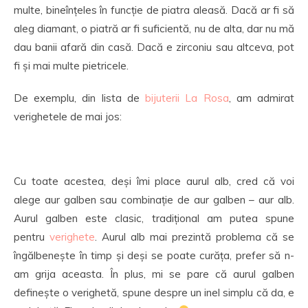
multe, bineînțeles în funcție de piatra aleasă. Dacă ar fi să
aleg diamant, o piatră ar fi suficientă, nu de alta, dar nu mă
dau banii afară din casă. Dacă e zirconiu sau altceva, pot
fi și mai multe pietricele.
De exemplu, din lista de
bijuterii La Rosa
, am admirat
verighetele de mai jos:
Cu toate acestea, deși îmi place aurul alb, cred că voi
alege aur galben sau combinație de aur galben – aur alb.
Aurul galben este clasic, tradițional am putea spune
pentru
verighete
. Aurul alb mai prezintă problema că se
îngălbenește în timp și deși se poate curăța, prefer să n-
am grija aceasta. În plus, mi se pare că aurul galben
definește o verighetă, spune despre un inel simplu că da, e