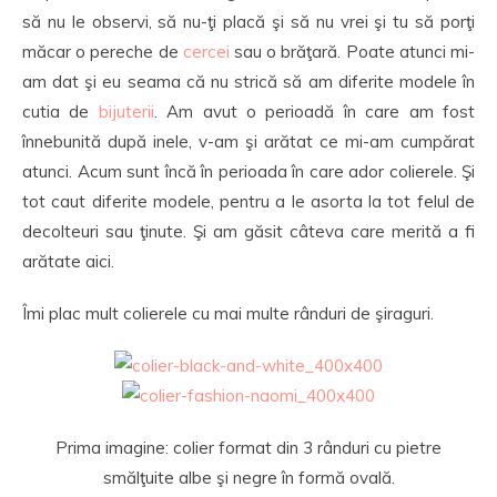
să nu le observi, să nu-ţi placă şi să nu vrei şi tu să porţi
măcar o pereche de
cercei
sau o brăţară. Poate atunci mi-
am dat şi eu seama că nu strică să am diferite modele în
cutia de
bijuterii
. Am avut o perioadă în care am fost
înnebunită după inele, v-am şi arătat ce mi-am cumpărat
atunci. Acum sunt încă în perioada în care ador colierele. Şi
tot caut diferite modele, pentru a le asorta la tot felul de
decolteuri sau ţinute. Şi am găsit câteva care merită a fi
arătate aici.
Îmi plac mult colierele cu mai multe rânduri de şiraguri.
Prima imagine: colier format din 3 rânduri cu pietre
smălţuite albe şi negre în formă ovală.