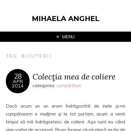
MIHAELA ANGHEL
MENU
TAG:
BIJUTERII
Colecţia mea de coliere
28
APR
2014
categories:
cumpărături
Dacă acum un an eram îndrăgostită de inele şi-mi
cumpărasem o mulţime şi le tot purtam, acum a venit
timpul să mă îndrăgostesc de coliere. Aşa sunt eu când
vine vorba de accesorii. Brusc începe să-mi placă un tip de