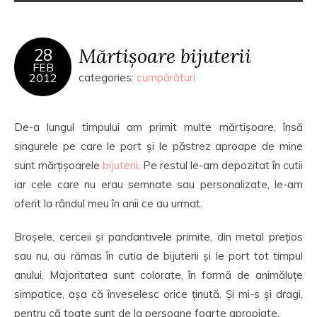
Mărtișoare bijuterii
28
FEB
2012
categories:
cumpărături
De-a lungul timpului am primit multe mărtișoare, însă
singurele pe care le port și le păstrez aproape de mine
sunt mărțișoarele
bijuterii
. Pe restul le-am depozitat în cutii
iar cele care nu erau semnate sau personalizate, le-am
oferit la rândul meu în anii ce au urmat.
Broșele, cerceii și pandantivele primite, din metal prețios
sau nu, au rămas în cutia de bijuterii și le port tot timpul
anului. Majoritatea sunt colorate, în formă de animăluțe
simpatice, așa că înveselesc orice ținută. Și mi-s și dragi,
pentru că toate sunt de la persoane foarte apropiate.