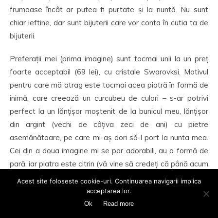
frumoase încât ar putea fi purtate și la nuntă. Nu sunt
chiar ieftine, dar sunt bijuterii care vor conta în cutia ta de
bijuterii.
Preferații mei (prima imagine) sunt tocmai unii la un preț
foarte acceptabil (69 lei), cu cristale Swarovksi. Motivul
pentru care mă atrag este tocmai acea piatră în formă de
inimă, care creează un curcubeu de culori – s-ar potrivi
perfect la un lănțișor moștenit de la bunicul meu, lănțișor
din argint (vechi de câțiva zeci de ani) cu pietre
asemănătoare, pe care mi-aș dori să-l port la nunta mea.
Cei din a doua imagine mi se par adorabili, au o formă de
pară, iar piatra este citrin (vă vine să credeți că până acum
nici nu auzisem de această piatră semiprețioasă?). A treia
Acest site foloseste cookie-uri. Continuarea navigarii implica
pereche este cea mai valoroasă, conține pietre de safir și
acceptarea lor.
topaz.
Ok
Read more