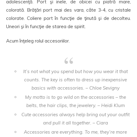
adolescenţă. Port şi inele, de obicei cu piatră mare,
colorată. Brăţări port mai des vara, câte 3-4, cu cristale
colorate. Coliere port în funcţie de ţinută şi de decolteu.
Uneori şi în funcţie de starea de spirit.
Acum înţeleg rolul accesoriilor.
It’s not what you spend but how you wear it that
counts. The key is often to dress up inexpensive
basics with accessories. – Chloe Sevigny
My motto is to go wild on the accessories – the
belts, the hair clips, the jewelery. – Heidi Klum
Cute accessories always help bring out your outfit
and pull it all together. – Ciara
Accessories are everything. To me, they’re more