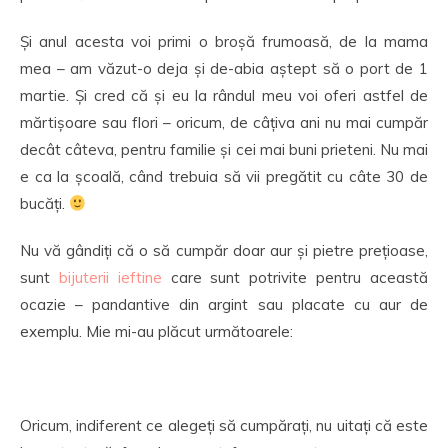
Și anul acesta voi primi o broșă frumoasă, de la mama
mea – am văzut-o deja și de-abia aștept să o port de 1
martie. Și cred că și eu la rândul meu voi oferi astfel de
mărtișoare sau flori – oricum, de câțiva ani nu mai cumpăr
decât câteva, pentru familie și cei mai buni prieteni. Nu mai
e ca la școală, când trebuia să vii pregătit cu câte 30 de
bucăți.
Nu vă gândiți că o să cumpăr doar aur și pietre prețioase,
sunt
bijuterii ieftine
care sunt potrivite pentru această
ocazie – pandantive din argint sau placate cu aur de
exemplu. Mie mi-au plăcut următoarele:
Oricum, indiferent ce alegeți să cumpărați, nu uitați că este