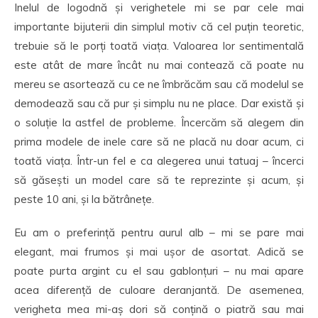
Inelul de logodnă și verighetele mi se par cele mai
importante bijuterii din simplul motiv că cel puțin teoretic,
trebuie să le porți toată viața. Valoarea lor sentimentală
este atât de mare încât nu mai contează că poate nu
mereu se asortează cu ce ne îmbrăcăm sau că modelul se
demodează sau că pur și simplu nu ne place. Dar există și
o soluție la astfel de probleme. Încercăm să alegem din
prima modele de inele care să ne placă nu doar acum, ci
toată viața. Într-un fel e ca alegerea unui tatuaj – încerci
să găsești un model care să te reprezinte și acum, și
peste 10 ani, și la bătrânețe.
Eu am o preferință pentru aurul alb – mi se pare mai
elegant, mai frumos și mai ușor de asortat. Adică se
poate purta argint cu el sau gablonțuri – nu mai apare
acea diferență de culoare deranjantă. De asemenea,
verigheta mea mi-aș dori să conțină o piatră sau mai