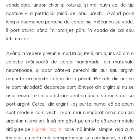
candelabru, uneori chiar și rotunzi, și mai puțin cei de tip
nasture – o pietricică mică pe lobul urechii. Având părul
lung o asemenea pereche de cercei nici măcar nu se vede;
îi port atunci când îmi aranjez părul în coadă de cal sau
într-un coc.
Având în vedere prețurile mari la bijuterii, am ajuns să am o
colecție mărișoară de cercei handmade, din materiale
neprețioase, și doar câteva perechi din aur sau argint,
majoritatea primite cadou de la părinți. Pe cele din aur nu
le port niciodată deoarece port lănțișor din argint și nu se
asortează. Le țin la păstrare pentru când o să mă satur să
port argint. Cerceii din argint i-aș purta, numai că de acum
sunt modele cam vechi, n-am mai cumpărat nimic nou din
argint în ultimii ani. Însă am găsit pe un site câteva modele
drăguțe de
bijuterii argint
, care mă îmbie: simple, așa cum
îmi plac, cu pietricele semiprețioase sau prețioase, atât de