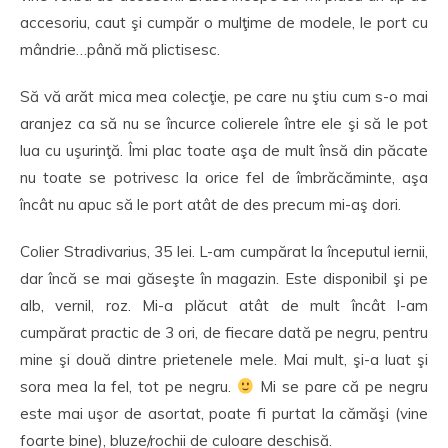
accesoriu, caut şi cumpăr o mulţime de modele, le port cu
mândrie…până mă plictisesc.
Să vă arăt mica mea colecţie, pe care nu ştiu cum s-o mai
aranjez ca să nu se încurce colierele între ele şi să le pot
lua cu uşurinţă. Îmi plac toate aşa de mult însă din păcate
nu toate se potrivesc la orice fel de îmbrăcăminte, aşa
încât nu apuc să le port atât de des precum mi-aş dori.
Colier Stradivarius, 35 lei. L-am cumpărat la începutul iernii,
dar încă se mai găseşte în magazin. Este disponibil şi pe
alb, vernil, roz. Mi-a plăcut atât de mult încât l-am
cumpărat practic de 3 ori, de fiecare dată pe negru, pentru
mine şi două dintre prietenele mele. Mai mult, şi-a luat şi
sora mea la fel, tot pe negru.
Mi se pare că pe negru
este mai uşor de asortat, poate fi purtat la cămăşi (vine
foarte bine), bluze/rochii de culoare deschisă.