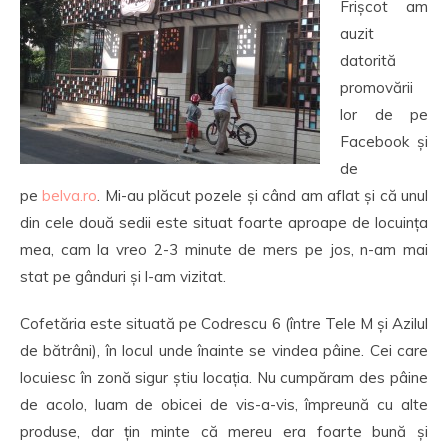
Frișcot am
auzit
datorită
promovării
lor de pe
Facebook și
de
pe
belva.ro
. Mi-au plăcut pozele și când am aflat și că unul
din cele două sedii este situat foarte aproape de locuința
mea, cam la vreo 2-3 minute de mers pe jos, n-am mai
stat pe gânduri și l-am vizitat.
Cofetăria este situată pe Codrescu 6 (între Tele M și Azilul
de bătrâni), în locul unde înainte se vindea pâine. Cei care
locuiesc în zonă sigur știu locația. Nu cumpăram des pâine
de acolo, luam de obicei de vis-a-vis, împreună cu alte
produse, dar țin minte că mereu era foarte bună și