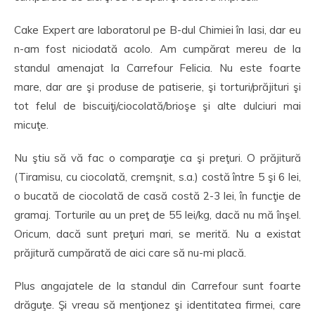
Cake Expert are laboratorul pe B-dul Chimiei în Iasi, dar eu
n-am fost niciodată acolo. Am cumpărat mereu de la
standul amenajat la Carrefour Felicia. Nu este foarte
mare, dar are şi produse de patiserie, şi torturi/prăjituri şi
tot felul de biscuiţi/ciocolată/brioşe şi alte dulciuri mai
micuţe.
Nu ştiu să vă fac o comparaţie ca şi preţuri. O prăjitură
(Tiramisu, cu ciocolată, cremşnit, s.a.) costă între 5 şi 6 lei,
o bucată de ciocolată de casă costă 2-3 lei, în funcţie de
gramaj. Torturile au un preţ de 55 lei/kg, dacă nu mă înşel.
Oricum, dacă sunt preţuri mari, se merită. Nu a existat
prăjitură cumpărată de aici care să nu-mi placă.
Plus angajatele de la standul din Carrefour sunt foarte
drăguţe. Şi vreau să menţionez şi identitatea firmei, care