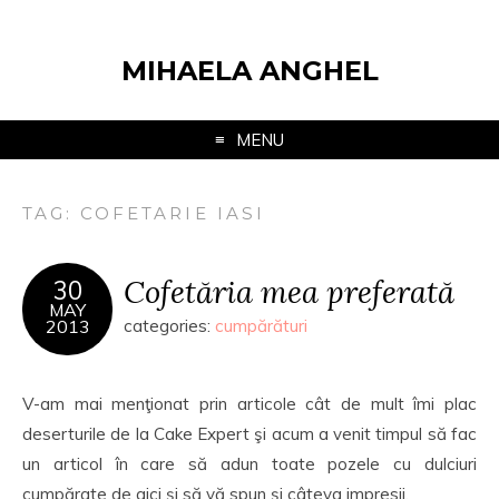
MIHAELA ANGHEL
MENU
TAG:
COFETARIE IASI
Cofetăria mea preferată
30
MAY
2013
categories:
cumpărături
V-am mai menţionat prin articole cât de mult îmi plac
deserturile de la Cake Expert şi acum a venit timpul să fac
un articol în care să adun toate pozele cu dulciuri
cumpărate de aici şi să vă spun şi câteva impresii.