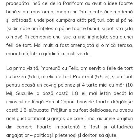
proaspătă. Însă cei de la Panifcom au avut o idee foarte
bună și au transformat magazinul într-o cofetărie modernă
și arătoasă, unde poți cumpăra atât prăjituri, cât și pâine
(și din câte am înțeles o pâine foarte bună), și poți sta și la
o masă, în compania unui suc, a unei înghețate sau a unei
felii de tort. Mai mult, a fost amenajată și o mică terasă,
mai intimă, într-o grădină cu mult verde.
La prima vizită, împreună cu Felix, am servit o felie de tort
cu bezea (5 lei), o felie de tort Profiterol (5.5 lei), și am luat
pentru acasă un covrig polonez și 4 tarte mici cu măr (10
lei). Sucurile la doză costă 1.8 lei, mai ieftin decât la
chioșcul de lângă Parcul Copou, brioșele foarte drăgălașe
costă 1.8 lei/bucata. Prăjiturile au fost delicioase, nu aveau
acel gust artificial și grețos pe care îl mai au unele prăjituri
din comerț. Foarte importantă a fost și atitudinea
angajaților – politicoși, prietenoși și doritori să ajute.