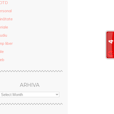
OTD
ersonal
ănătate
riale
udiu
mp liber
ile
eb
ARHIVA