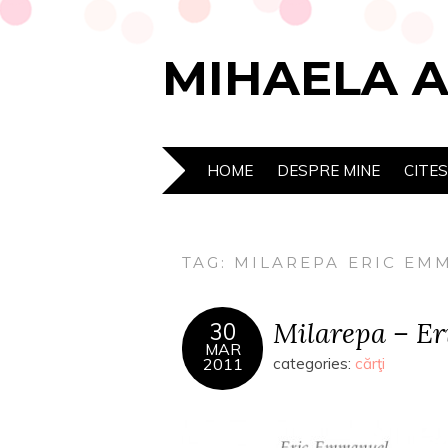
MIHAELA 
HOME
DESPRE MINE
CITE
TAG:
MILAREPA ERIC EM
Milarepa – E
30
MAR
2011
categories:
cărţi