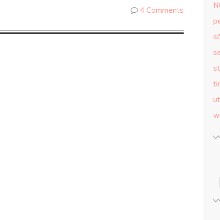
N
4 Comments
p
s
se
st
ti
ut
w