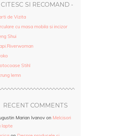
- CITESC SI RECOMAND -
rti de Vizita
rculare cu masa mobila si incizor
eng Shui
api.Riverwoman
roko
otocoase Stihl
trung lemn
RECENT COMMENTS
ugustin Marian Ivanov
on
Melcisori
 lapte
ucica
on
Despre produsele și