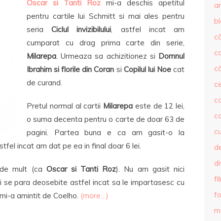
Oscar si Tanti Roz
mi-a deschis apetitul
ar
pentru cartile lui Schmitt si mai ales pentru
b
seria
Ciclul invizibilului
, astfel incat am
că
cumparat cu drag prima carte din serie,
c
Milarepa
. Urmeaza sa achizitionez si
Domnul
că
Ibrahim si florile din Coran
si
Copilul lui Noe
cat
de curand.
c
co
Pretul normal al cartii
Milarepa
este de 12 lei,
c
o suma decenta pentru o carte de doar 63 de
c
pagini. Partea buna e ca am gasit-o la
tfel incat am dat pe ea in final doar 6 lei.
de
d
 de mult (ca
Oscar si Tanti Roz
). Nu am gasit nici
fi
 se para deosebite astfel incat sa le impartasesc cu
fo
 mi-a amintit de Coelho.
(more…)
m