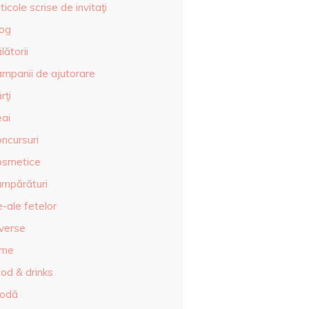
ticole scrise de invitaţi
log
lătorii
ampanii de ajutorare
rţi
eai
ncursuri
osmetice
umpărături
-ale fetelor
iverse
lme
od & drinks
odă