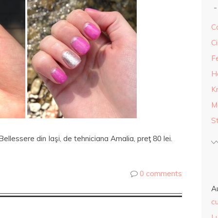
Ca
Ci
F
H
K
M
S
Bellessere din Iaşi, de tehniciana Amalia, preţ 80 lei.
0 comments
A
cu
L