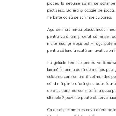
plăcea la nebunie să mi se schimbe
plictisesc. Ba era şi ocazie de joac
fierbinte ca să se schimbe culoarea.
Aşa de mult mi-au plăcut încât imed
pentru vară, am şi cerut să mi se fa
multe nuanţe (roşu pal – roşu putern
pentru că luna trecută am avut culori 
La gelurile termice pentru vară nu s
lumină. În prima poză de mai jos puteţ
culoarea care se arată cel mai des pe u
când mă plimb afară şi nu bate foarte
de o culoare mai cuminte. În a doua poz
ultimele 2 poze se poate observa nuanţ
Ca de obicei am ales ceva diferit pe i