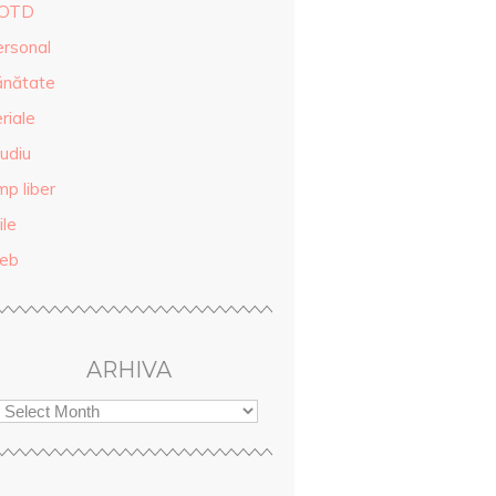
OTD
ersonal
ănătate
riale
udiu
mp liber
ile
eb
ARHIVA