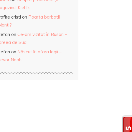
gazinul Kiehl’s
ofire cristi
on
Poarta barbatii
lanti?
tefan
on
Ce-am vizitat în Busan –
oreea de Sud
tefan
on
Născut în afara legii –
revor Noah