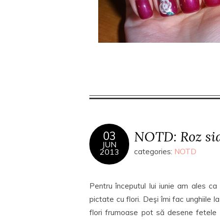
NOTD: Roz side
03
JUN
2013
categories:
NOTD
Pentru începutul lui iunie am ales ca 
pictate cu flori. Deşi îmi fac unghiile l
flori frumoase pot să desene fetele