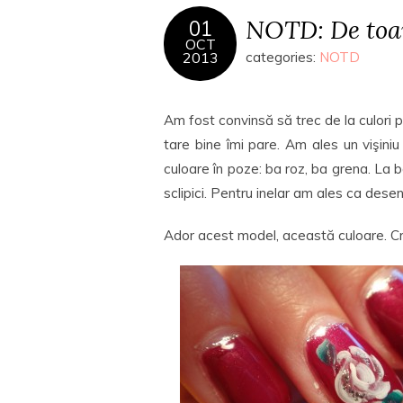
NOTD: De to
01
OCT
2013
categories:
NOTD
Am fost convinsă să trec de la culori p
tare bine îmi pare. Am ales un vişini
culoare în poze: ba roz, ba grena. La b
sclipici. Pentru inelar am ales ca desen 
Ador acest model, această culoare. Cr