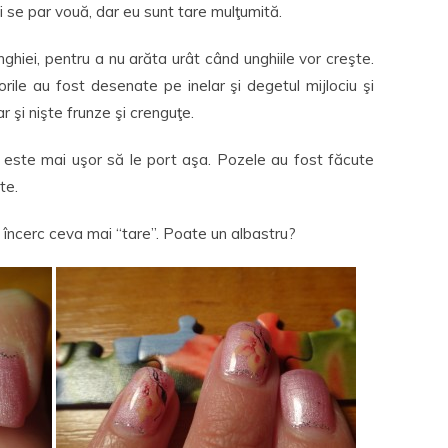
i se par vouă, dar eu sunt tare mulţumită.
ghiei, pentru a nu arăta urât când unghiile vor creşte.
lorile au fost desenate pe inelar şi degetul mijlociu şi
r şi nişte frunze şi crenguţe.
mi este mai uşor să le port aşa. Pozele au fost făcute
te.
ă încerc ceva mai “tare”. Poate un albastru?