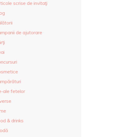
ticole scrise de invitaţi
log
lătorii
ampanii de ajutorare
rţi
eai
ncursuri
osmetice
umpărături
-ale fetelor
iverse
lme
od & drinks
odă