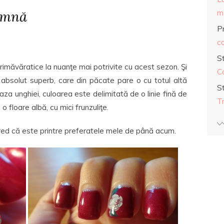
amnă
ma
Pr
co
S
rimăvăratice la nuanţe mai potrivite cu acest sezon. Şi
C
u absolut superb, care din păcate pare o cu totul altă
S
aza unghiei, culoarea este delimitată de o linie fină de
T
o floare albă, cu mici frunzuliţe.
ed că este printre preferatele mele de până acum.