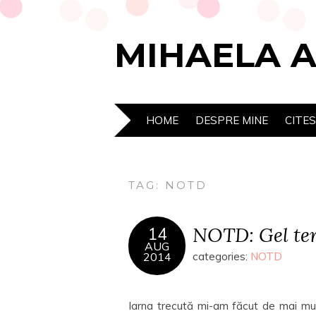
MIHAELA 
HOME
DESPRE MINE
CITE
TAG:
NOTD
NOTD: Gel ter
14
AUG
2014
categories:
NOTD
Iarna trecută mi-am făcut de mai mul