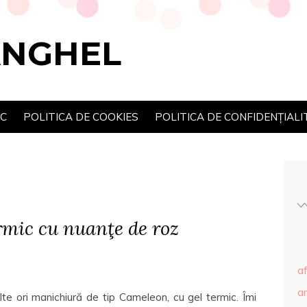
ANGHEL
SC
POLITICA DE COOKIES
POLITICA DE CONFIDENȚIALI
mic cu nuanţe de roz
af
ar
te ori manichiură de tip Cameleon, cu gel termic. Îmi