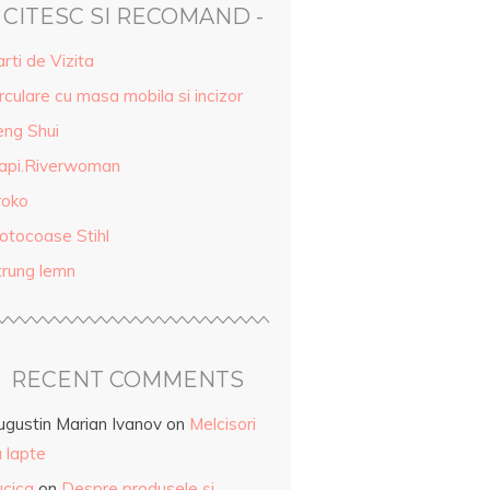
- CITESC SI RECOMAND -
rti de Vizita
rculare cu masa mobila si incizor
eng Shui
api.Riverwoman
roko
otocoase Stihl
trung lemn
RECENT COMMENTS
ugustin Marian Ivanov
on
Melcisori
 lapte
ucica
on
Despre produsele și