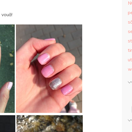
N
p
i vouă!
s
se
st
ti
ut
w