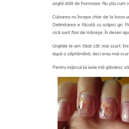
unghii atât de frumoase. Nu ştiu cum v
Culoarea nu începe chiar de la baza un
Delimitarea e făcută cu sclipici gri. F
cică sunt flori de măceşe. În desen apa
Unghiile le-am tăiat cât mai scurt, î
după o săptămână, deci erau mai scur
Pentru mijlocul lui iunie mă gândesc s