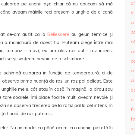
ar
 culoarea pe unghii, aşa chiar că nu apucam să mă
ă, când aveam mâinile reci presam o unghie de o cană
b
că
c
iat ce-am auzit că la
Bellessere
au geluri termice şi
că
că o manichiură de acest tip. Puteam alege între mai
ic, turcoaz – mov), eu am ales roz pal – roz intens,
c
închise şi simţeam nevoie de o schimbare.
co
c
e schimbă culoarea în funcţie de temperatură, ci de
c
i observa prima nuanţă de roz, un roz pal delicat. Este
nghiile mele, cât stau în casă, în maşină, la birou sau
de
 tare soarele. Îmi place foarte mult, aveam nevoie şi
d
ă se observă trecerea de la rozul pal la cel intens. În
fi
ă finală, de roz puternic.
fo
nelar. Nu un model ca până acum, ci o unghie pictată în
m