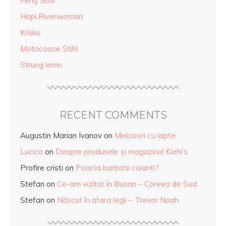
Feng Shui
Hapi.Riverwoman
Kroko
Motocoase Stihl
Strung lemn
RECENT COMMENTS
Augustin Marian Ivanov
on
Melcisori cu lapte
Lucica
on
Despre produsele și magazinul Kiehl’s
Profire cristi
on
Poarta barbatii colanti?
Stefan
on
Ce-am vizitat în Busan – Coreea de Sud
Stefan
on
Născut în afara legii – Trevor Noah