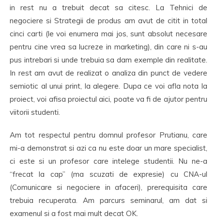
in rest nu a trebuit decat sa citesc. La Tehnici de
negociere si Strategii de produs am avut de citit in total
cinci carti (le voi enumera mai jos, sunt absolut necesare
pentru cine vrea sa lucreze in marketing), din care ni s-au
pus intrebari si unde trebuia sa dam exemple din realitate.
In rest am avut de realizat o analiza din punct de vedere
semiotic al unui print, la alegere. Dupa ce voi afla nota la
proiect, voi afisa proiectul aici, poate va fi de ajutor pentru
viitorii studenti.
Am tot respectul pentru domnul profesor Prutianu, care
mi-a demonstrat si azi ca nu este doar un mare specialist,
ci este si un profesor care intelege studentii. Nu ne-a
“frecat la cap” (ma scuzati de expresie) cu CNA-ul
(Comunicare si negociere in afaceri), prerequisita care
trebuia recuperata. Am parcurs seminarul, am dat si
examenul si a fost mai mult decat OK.