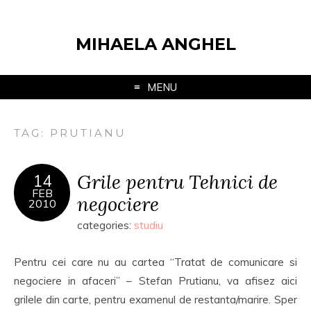
MIHAELA ANGHEL
MENU
TAG:
PRUTIANU
Grile pentru Tehnici de
14
FEB
negociere
2010
categories:
studiu
Pentru cei care nu au cartea “Tratat de comunicare si
negociere in afaceri” – Stefan Prutianu, va afisez aici
grilele din carte, pentru examenul de restanta/marire. Sper