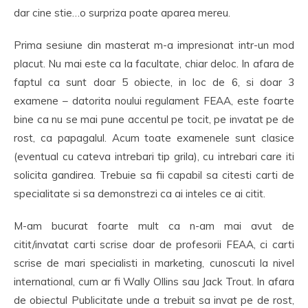
dar cine stie…o surpriza poate aparea mereu.
Prima sesiune din masterat m-a impresionat intr-un mod
placut. Nu mai este ca la facultate, chiar deloc. In afara de
faptul ca sunt doar 5 obiecte, in loc de 6, si doar 3
examene – datorita noului regulament FEAA, este foarte
bine ca nu se mai pune accentul pe tocit, pe invatat pe de
rost, ca papagalul. Acum toate examenele sunt clasice
(eventual cu cateva intrebari tip grila), cu intrebari care iti
solicita gandirea. Trebuie sa fii capabil sa citesti carti de
specialitate si sa demonstrezi ca ai inteles ce ai citit.
M-am bucurat foarte mult ca n-am mai avut de
citit/invatat carti scrise doar de profesorii FEAA, ci carti
scrise de mari specialisti in marketing, cunoscuti la nivel
international, cum ar fi Wally Ollins sau Jack Trout. In afara
de obiectul Publicitate unde a trebuit sa invat pe de rost,