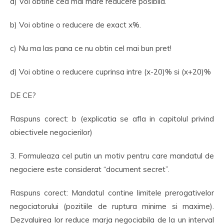
a) Voi obtine cea mai mare reducere posibila.
b) Voi obtine o reducere de exact x%.
c) Nu ma las pana ce nu obtin cel mai bun pret!
d) Voi obtine o reducere cuprinsa intre (x-20)% si (x+20)%
DE CE?
Raspuns corect: b (explicatia se afla in capitolul privind
obiectivele negocierilor)
3. Formuleaza cel putin un motiv pentru care mandatul de
negociere este considerat “document secret”.
Raspuns corect: Mandatul contine limitele prerogativelor
negociatorului (pozitiile de ruptura minime si maxime).
Dezvaluirea lor reduce marja negociabila de la un interval