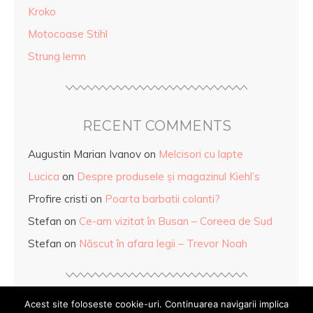
Kroko
Motocoase Stihl
Strung lemn
RECENT COMMENTS
Augustin Marian Ivanov
on
Melcisori cu lapte
Lucica
on
Despre produsele și magazinul Kiehl’s
Profire cristi
on
Poarta barbatii colanti?
Stefan
on
Ce-am vizitat în Busan – Coreea de Sud
Stefan
on
Născut în afara legii – Trevor Noah
Acest site foloseste cookie-uri. Continuarea navigarii implica