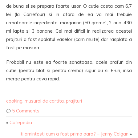
de buna si se prepara foarte usor. O cutie costa cam 6,7
lei (la Carrefour) si in afara de ea va mai trebuie
urmatoarele ingrediente: margarina (50 grame), 2 oua, 430
ml lapte si 3 banane. Cel mai dificil in realizarea acestei
prajituri a fost spalatul vaselor (cam multe) dar rasplata a
fost pe masura.
Probabil nu este ea foarte sanatoasa, acele prafuri din
cutie (pentru blat si pentru crema) sigur au si E-uri, insa
merge pentru ceva rapid.
cooking
,
musuroi de cartita
,
prajituri
5 Comments
«
Cafepedia
Iti amintesti cum a fost prima oara? – Jenny Colgan
»