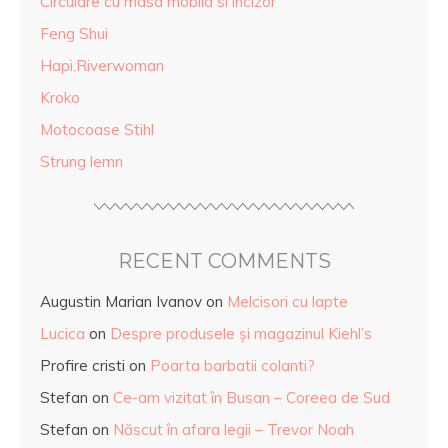
Circulare cu masa mobila si incizor
Feng Shui
Hapi.Riverwoman
Kroko
Motocoase Stihl
Strung lemn
RECENT COMMENTS
Augustin Marian Ivanov
on
Melcisori cu lapte
Lucica
on
Despre produsele și magazinul Kiehl’s
Profire cristi
on
Poarta barbatii colanti?
Stefan
on
Ce-am vizitat în Busan – Coreea de Sud
Stefan
on
Născut în afara legii – Trevor Noah