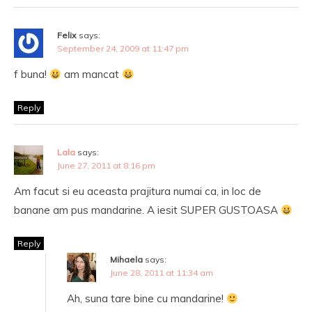
Felix
says:
September 24, 2009 at 11:47 pm
f buna!
am mancat
Reply
Lala
says:
June 27, 2011 at 8:16 pm
Am facut si eu aceasta prajitura numai ca, in loc de
banane am pus mandarine. A iesit SUPER GUSTOASA
Reply
Mihaela
says:
June 28, 2011 at 11:34 am
Ah, suna tare bine cu mandarine!