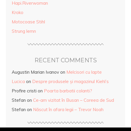
Hapi.Riverwoman
Kroko
Motocoase Stihl
Strung lemn
RECENT COMMENTS
Augustin Marian Ivanov
on
Melcisori cu lapte
Lucica
on
Despre produsele și magazinul Kiehl’s
Profire cristi
on
Poarta barbatii colanti?
Stefan
on
Ce-am vizitat în Busan – Coreea de Sud
Stefan
on
Născut în afara legii – Trevor Noah