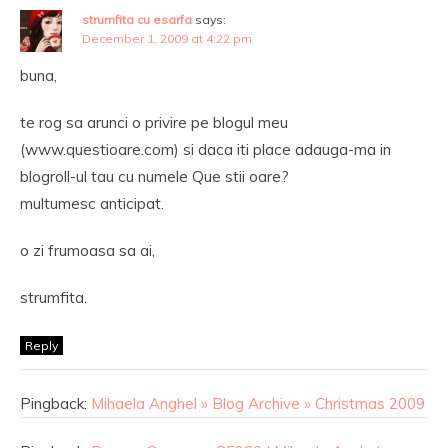
strumfita cu esarfa
says:
December 1, 2009 at 4:22 pm
buna,
te rog sa arunci o privire pe blogul meu
(www.questioare.com) si daca iti place adauga-ma in
blogroll-ul tau cu numele Que stii oare?
multumesc anticipat.
o zi frumoasa sa ai,
strumfita.
Reply
Pingback:
Mihaela Anghel » Blog Archive » Christmas 2009