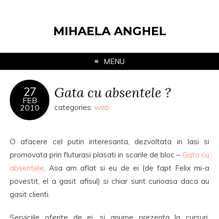
MIHAELA ANGHEL
MENU
Gata cu absentele ?
27
FEB
2010
categories:
web
O afacere cel putin interesanta, dezvoltata in Iasi si
promovata prin fluturasi plasati in scarile de bloc –
Gata cu
absentele
. Asa am aflat si eu de ei (de fapt Felix mi-a
povestit, el a gasit afisul) si chiar sunt curioasa daca au
gasit clienti.
Serviciile oferite de ei, si anume prezenta la cursuri,