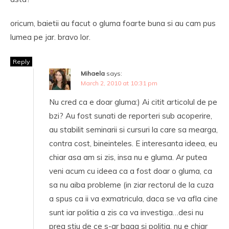
oricum, baietii au facut o gluma foarte buna si au cam pus
lumea pe jar. bravo lor.
Reply
Mihaela
says:
March 2, 2010 at 10:31 pm
Nu cred ca e doar gluma:) Ai citit articolul de pe
bzi? Au fost sunati de reporteri sub acoperire,
au stabilit seminarii si cursuri la care sa mearga,
contra cost, bineinteles. E interesanta ideea, eu
chiar asa am si zis, insa nu e gluma. Ar putea
veni acum cu ideea ca a fost doar o gluma, ca
sa nu aiba probleme (in ziar rectorul de la cuza
a spus ca ii va exmatricula, daca se va afla cine
sunt iar politia a zis ca va investiga…desi nu
prea stiu de ce s-ar baga si politia, nu e chiar