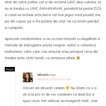
atat de catre politie cat si de rectorul UAIC desi culmea, tu
nu ai treaba cu UAIC (HAHAHAHA, jurnalistii lui peste:D:D)
si cand se incheie articolul in cel mai jegos mod posibil, ma
pis din copac pe a 4’a putere din stat. na ca mi’am pierdut
si cumpatu’.
apreciati creativitatea, si nu va mai stresati cu ilegalitati si
metode de imbogatire peste noapte. viata’i o caterinca.
multumesc celor care s’au amuzat si’au priceput ceva din
treaba asta. stati tunati, ca urmeaza altele
Reply
Mihaela
says:
March 4, 2010 at 8:21 am
Oricum ati devenit celebri
Nu stiam ca s-a
vb si la pro tv de voi, credeam ca doar bzi a
spus ceva. Intr-adevar au exagerat mult…mai