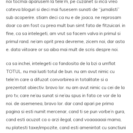
noi tocmai aparusem la tele’m, pe cuzanet si inca vreo
cateva bloguri si deci mai fusesem sunati de “jurnalisti”
sub acoperire. stiam deci ca nu e de joaca. ne reprosam
doar ca am fost cu prea mult bun simt fata de fitzuicari. in
fine, ca sa intelegeti, am vrut sa facem valva in primul si
primul rand. ne’am oprit prea devreme, zicem noi, dar asta
e. data viitoare or sa aiba mai mult de scris despre noi.
ca sa inchei, intelegeti ca fandosita de la bzi a umflat
TOTUL. nu mai luati totul de bun. nu am avut nimic cu
tele’m care a difuzat convorbirea in totalitate si a
prezentat obiectiv. bravo lor. nu am avut nimic cu cei de la
pro tv, care ne’au sunat si ne’au spus in fata ce vor de la
noi. de asemenea, bravo lor. dar cand apari pe prima
pagina si esti numit mercenar, cand ti se pun vorbe’n gura,
cand esti acuzat ca o arzi ilegal, cand voaaaaaai mama,
nu platesti taxe/impozite, cand esti amenintat cu sanctiuni