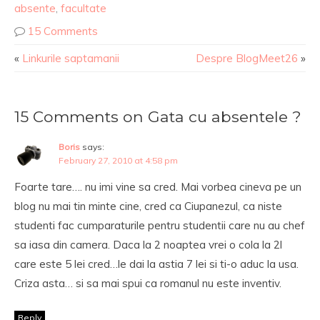
absente
,
facultate
15 Comments
«
Linkurile saptamanii
Despre BlogMeet26
»
15 Comments on Gata cu absentele ?
Boris
says:
February 27, 2010 at 4:58 pm
Foarte tare…. nu imi vine sa cred. Mai vorbea cineva pe un
blog nu mai tin minte cine, cred ca Ciupanezul, ca niste
studenti fac cumparaturile pentru studentii care nu au chef
sa iasa din camera. Daca la 2 noaptea vrei o cola la 2l
care este 5 lei cred…le dai la astia 7 lei si ti-o aduc la usa.
Criza asta… si sa mai spui ca romanul nu este inventiv.
Reply