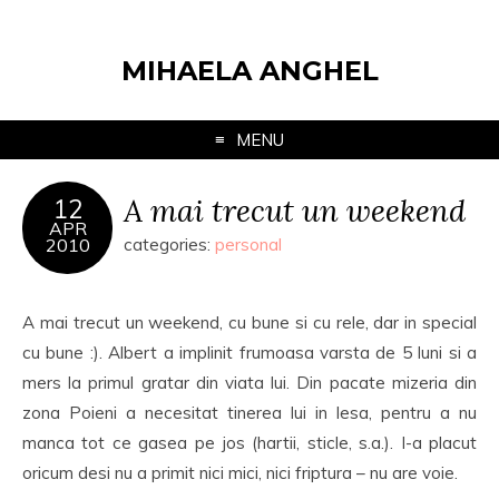
MIHAELA ANGHEL
MENU
A mai trecut un weekend
12
APR
2010
categories:
personal
A mai trecut un weekend, cu bune si cu rele, dar in special
cu bune :). Albert a implinit frumoasa varsta de 5 luni si a
mers la primul gratar din viata lui. Din pacate mizeria din
zona Poieni a necesitat tinerea lui in lesa, pentru a nu
manca tot ce gasea pe jos (hartii, sticle, s.a.). I-a placut
oricum desi nu a primit nici mici, nici friptura – nu are voie.