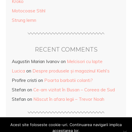
Kroko
Motocoase Stihl
Strung lemn
RECENT COMMENTS
Augustin Marian Ivanov
on
Melcisori cu lapte
Lucica
on
Despre produsele și magazinul Kiehl’s
Profire cristi
on
Poarta barbatii colanti?
Stefan
on
Ce-am vizitat în Busan – Coreea de Sud
Stefan
on
Născut în afara legii – Trevor Noah
Acest site foloseste cookie-uri. Continuarea navigarii implica
acceptarea lor.