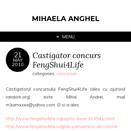
MIHAELA ANGHEL
MENU
Castigator concurs
21
MAY
FengShui4Life
2010
categories:
concursuri
Castigatorul concursului FengShui4Life (ales cu ajutorul
random.org) este Mihai Andrei, mail
m.kamxxxx@yahoo.com. El si-a ales:
http://www.fengshui4life.ro/pepita-aurie-42454.p.html
http://www.fengshui4life.ro/glob-pamantesc-din-cristal-