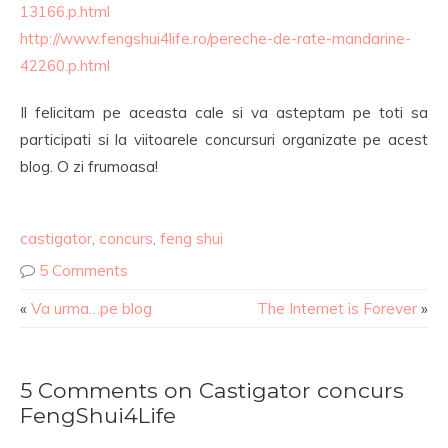
13166.p.html
http://www.fengshui4life.ro/pereche-de-rate-mandarine-
42260.p.html
Il felicitam pe aceasta cale si va asteptam pe toti sa
participati si la viitoarele concursuri organizate pe acest
blog. O zi frumoasa!
castigator
,
concurs
,
feng shui
5 Comments
«
Va urma…pe blog
The Internet is Forever
»
5 Comments on Castigator concurs
FengShui4Life