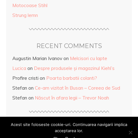
Motocoase Stihl
Strung lemn
RECENT COMMENTS
Augustin Marian Ivanov
on
Melcisori cu lapte
Lucica
on
Despre produsele și magazinul Kiehl’s
Profire cristi
on
Poarta barbatii colanti?
Stefan
on
Ce-am vizitat în Busan – Coreea de Sud
Stefan
on
Născut în afara legii – Trevor Noah
Acest site foloseste cookie-uri. Continuarea navigarii implica
acceptarea lor.
© Copyright
Mihaela Anghel
2026. Powered by
WordPress
.