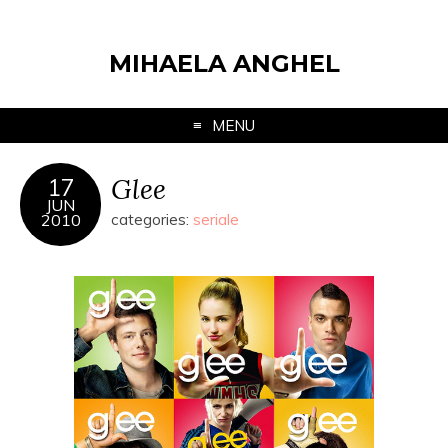
MIHAELA ANGHEL
MENU
Glee
17
JUN
2010
categories:
seriale