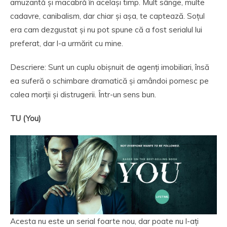
amuzantă și macabră în același timp. Mult sânge, multe
cadavre, canibalism, dar chiar și așa, te captează. Soțul
era cam dezgustat și nu pot spune că a fost serialul lui
preferat, dar l-a urmărit cu mine.
Descriere: Sunt un cuplu obișnuit de agenți imobiliari, însă
ea suferă o schimbare dramatică și amândoi pornesc pe
calea morții și distrugerii. Într-un sens bun.
TU (You)
Acesta nu este un serial foarte nou, dar poate nu l-ați