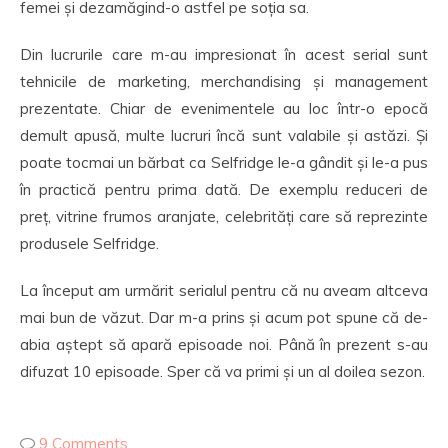
femei și dezamăgind-o astfel pe soția sa.
Din lucrurile care m-au impresionat în acest serial sunt
tehnicile de marketing, merchandising și management
prezentate. Chiar de evenimentele au loc într-o epocă
demult apusă, multe lucruri încă sunt valabile și astăzi. Și
poate tocmai un bărbat ca Selfridge le-a gândit și le-a pus
în practică pentru prima dată. De exemplu reduceri de
preț, vitrine frumos aranjate, celebrități care să reprezinte
produsele Selfridge.
La început am urmărit serialul pentru că nu aveam altceva
mai bun de văzut. Dar m-a prins și acum pot spune că de-
abia aștept să apară episoade noi. Până în prezent s-au
difuzat 10 episoade. Sper că va primi și un al doilea sezon.
9 Comments