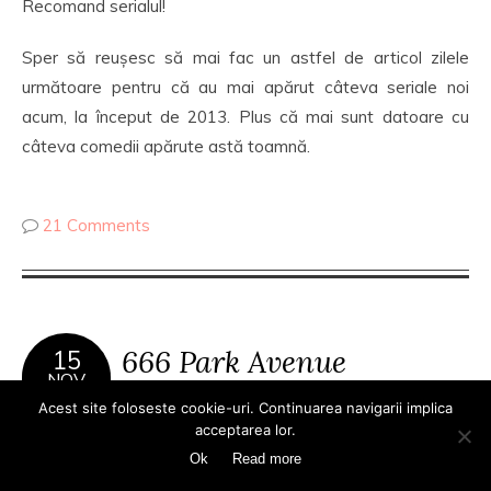
Recomand serialul!
Sper să reușesc să mai fac un astfel de articol zilele
următoare pentru că au mai apărut câteva seriale noi
acum, la început de 2013. Plus că mai sunt datoare cu
câteva comedii apărute astă toamnă.
21 Comments
666 Park Avenue
15
NOV
2012
categories:
seriale
Acest site foloseste cookie-uri. Continuarea navigarii implica
acceptarea lor.
Ok
Read more