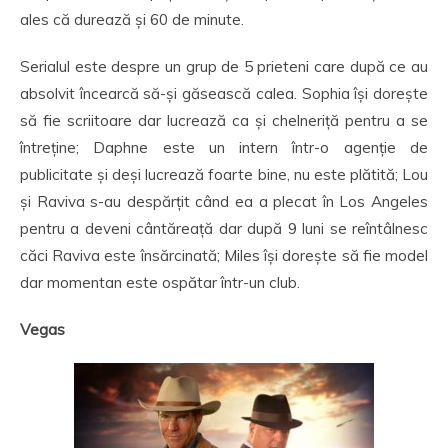
ales că durează și 60 de minute.
Serialul este despre un grup de 5 prieteni care după ce au
absolvit încearcă să-și găsească calea. Sophia își dorește
să fie scriitoare dar lucrează ca și chelneriță pentru a se
întreține; Daphne este un intern într-o agenție de
publicitate și deși lucrează foarte bine, nu este plătită; Lou
și Raviva s-au despărțit când ea a plecat în Los Angeles
pentru a deveni cântăreață dar după 9 luni se reîntâlnesc
căci Raviva este însărcinată; Miles își dorește să fie model
dar momentan este ospătar într-un club.
Vegas