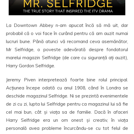
La Downtown Abbey n-am apucat încă să mă uit, dar
probabil că o voi face în curând pentru că am auzit numai
lucruri bune. Până atunci vă recomand ceva asemănător,
Mr Selfridge, o poveste adevărată despre fondatorul
marelui magazin Selfridge (de care cu siguranță ați auzit),
Harry Gordon Selfridge.
Jeremy Piven interpretează foarte bine rolul principal.
Acțiunea începe odată cu anul 1908, când în Londra se
deschide magazinul Selfridge. Ni se prezintă evenimentele
de zi cu zi, lupta lui Selfridge pentru ca magazinul lui să fie
cel mai bun, cât și viața sa de familie. Dacă în afaceri
Harry Selfridge era un om onest și creativ, în viața
personală avea probleme încurcându-se cu tot felul de