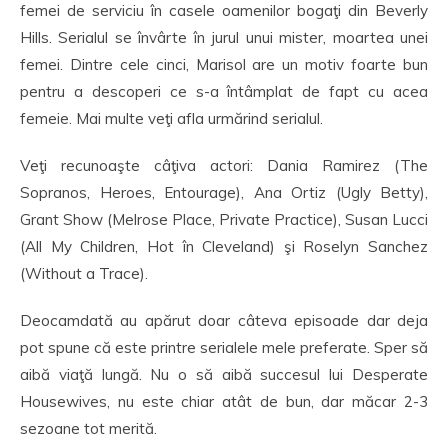
femei de serviciu în casele oamenilor bogaţi din Beverly
Hills. Serialul se învârte în jurul unui mister, moartea unei
femei. Dintre cele cinci, Marisol are un motiv foarte bun
pentru a descoperi ce s-a întâmplat de fapt cu acea
femeie. Mai multe veţi afla urmărind serialul.
Veţi recunoaşte câţiva actori: Dania Ramirez (The
Sopranos, Heroes, Entourage), Ana Ortiz (Ugly Betty),
Grant Show (Melrose Place, Private Practice), Susan Lucci
(All My Children, Hot în Cleveland) şi Roselyn Sanchez
(Without a Trace).
Deocamdată au apărut doar câteva episoade dar deja
pot spune că este printre serialele mele preferate. Sper să
aibă viaţă lungă. Nu o să aibă succesul lui Desperate
Housewives, nu este chiar atât de bun, dar măcar 2-3
sezoane tot merită.