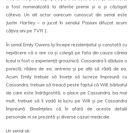
a fost nominalizată la diferite premii și a și câștigat
câteva. Un alt actor oarecum cunoscut din serial este
Justin Hartley – a jucat în serialul Pasiuni difuzat acum
câțiva ani pe TVR 1.
În serial Emily Owens își începe rezidențiatul și constată cu
neplăcere că o are ca și colegă pe fata din cauza căreia
liceul a fost o experiență groaznică. Cassandra îi dăduse o
poreclă, râdea de ea, antrena și pe alții să râdă de ea.
Acum Emily trebuie să învețe să lucreze împreună cu
Cassandra, trebuie să treacă peste faptul că Will, bărbatul
de care este îndrăgostită, o place pe Cassandra, ba mai
mult, trebuie să îi vadă la lucru pe Will și pe Cassandra
împreună. Bineînțeles că în afară de aceste detalii
personale ni se prezintă și diverse cazuri medicale.
Un serial ok.