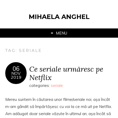
MIHAELA ANGHEL
MENU
TAG:
SERIALE
Ce seriale urmăresc pe
06
NOV
Netflix
2019
categories:
seriale
Mereu suntem în căutarea unor filme/seriale noi, așa încât
m-am gândit să împărtășesc cu voi la ce mă uit pe Netflix.
Am adăugat doar seriale văzute în ultimul an, așa încât să