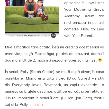
episodice în How I Met
Your Mother şi Grey’s
Anatomy. Acum are
rolul principal în serialul
comedie How to Live
with Your Parents.
Mi-e simpatică tare actriţa, însă nu cred că acest serial va
avea viaţa lungă. Este drăguţ, potrivit de amuzant, dar nu îi
dau mai mult de 2, maxim 3 sezoane. Sper să mă înşel.
În serial, Polly (Sarah Chalke) se mută după divorţ în casa
părinţilor ei. Mama ei şi tatăl vitreg (Brad Garrett – îl ştiţi
din Everybody loves Raymond), un cuplu excentric, o
primesc cu braţele deschise, atât pe ea, cât şi pe fetiţa ei.
Un rol important în serial îl are şi Julian (Jon Dore), fostul
soţ al lui Polly.
(more…)