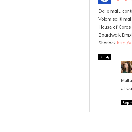
August 2
Da, e mai… contr
Voiam sa iti ma
House of Cards
Boardwalk Emp
Sherlock
http://
Reply
Multu
of Ca
Reply