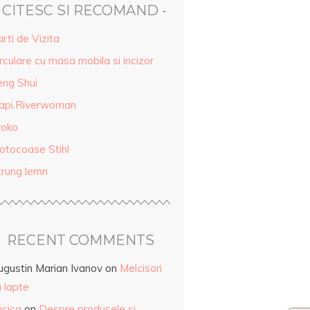
- CITESC SI RECOMAND -
rti de Vizita
rculare cu masa mobila si incizor
eng Shui
api.Riverwoman
roko
otocoase Stihl
trung lemn
RECENT COMMENTS
ugustin Marian Ivanov
on
Melcisori
 lapte
ucica
on
Despre produsele și