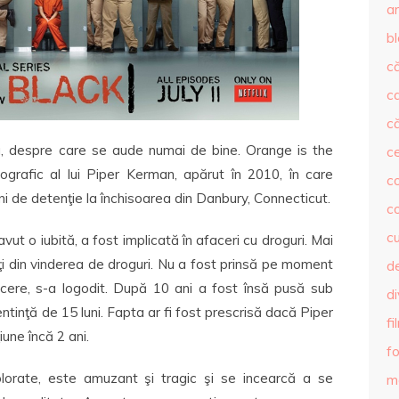
ar
b
că
c
că
u, despre care se aude numai de bine. Orange is the
c
grafic al lui Piper Kerman, apărut în 2010, în care
co
uni de detenţie la închisoarea din Danbury, Connecticut.
c
c
vut o iubită, a fost implicată în afaceri cu droguri. Mai
ţi din vinderea de droguri. Nu a fost prinsă pe moment
de
facere, s-a logodit. După 10 ani a fost însă pusă sub
d
entinţă de 15 luni. Fapta ar fi fost prescrisă dacă Piper
fi
iune încă 2 ani.
fo
lorate, este amuzant şi tragic şi se incearcă a se
m