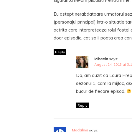
siguranta ne-am plictisit! Pentru mine
Eu astept nerabdatoare urmatorul sezo
(personajul principal) intr-o situatie ta
actrita care interpreteaza rolul fostei
doar episodic, cat sa ii poata crea cont
Reply
Mihaela
says:
August 24, 2013 at 3:
Da, am auzit ca Laura Prepo
sezonul 1, cam la mijloc, a
bucur de fiecare episod.
Reply
Madalina
says: