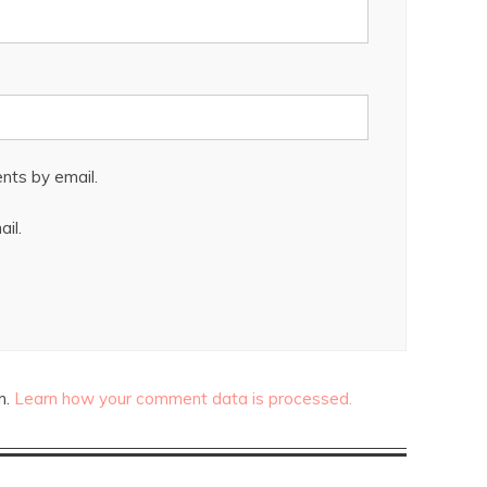
nts by email.
il.
m.
Learn how your comment data is processed.