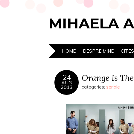
MIHAELA 
HOME
DESPRE MINE
CITE
Orange Is Th
24
AUG
2013
categories:
seriale