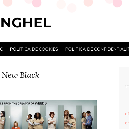
ANGHEL
SC
POLITICA DE COOKIES
POLITICA DE CONFIDENȚIALI
e New Black
af
ar