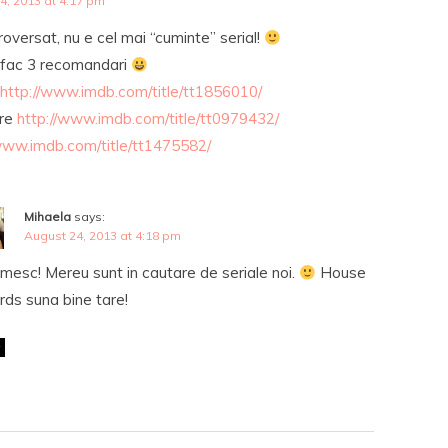
4, 2013 at 4:17 pm
oversat, nu e cel mai “cuminte” serial!
i fac 3 recomandari
http://www.imdb.com/title/tt1856010/
ire
http://www.imdb.com/title/tt0979432/
www.imdb.com/title/tt1475582/
Mihaela
says:
August 24, 2013 at 4:18 pm
mesc! Mereu sunt in cautare de seriale noi.
House
rds suna bine tare!