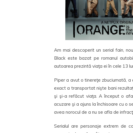
Am mai descoperit un serial fain, no
Black este bazat pe romanul autobio
autoarea prezintă viaţa ei în cele 13 l
Piper a avut o tinereţe zbuciumată, a a
exact a transportat nişte bani rezulta
şi şi-a refăcut viaţa. A început o a
acuzare şi a ajuns la închisoare cu o s
avea norocul de a nu se afla de infracţ
Serialul are personaje extrem de co