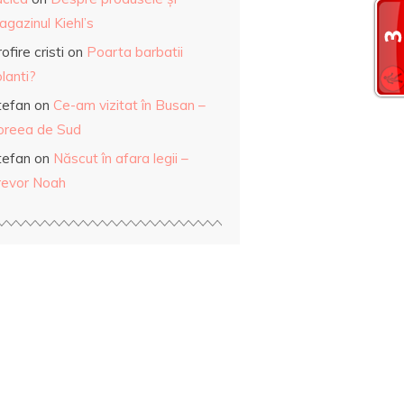
gazinul Kiehl’s
ofire cristi
on
Poarta barbatii
lanti?
tefan
on
Ce-am vizitat în Busan –
oreea de Sud
tefan
on
Născut în afara legii –
revor Noah