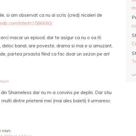
ma
e, si am observat ca nu ai scris (cred) nicaieri de
Pr
mdb.com/title/tt1586680/
co
S
cerci macar un episod, dar te asigur ca nu o sa iti
C
t, deloc banal, are poveste, drama si mai e si amuzant.
S
e, partea proasta fiind ca fac doar un sezon pe an!
T
09 pm
in Shameless dar nu m-a convins pe deplin. Dar stiu
 multi dintre prietenii mei (mai ales baieti) il urmaresc
a
says: