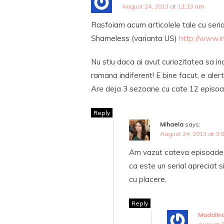
August 24, 2013 at 11:13 am
Rasfoiam acum articolele tale cu serial
Shameless (varianta US)
http://www.i
Nu stiu daca ai avut curiozitatea sa in
ramana indiferent! E bine facut, e aler
Are deja 3 sezoane cu cate 12 episoad
Reply
Mihaela
says:
August 24, 2013 at 3:
Am vazut cateva episoade d
ca este un serial apreciat si
cu placere.
Reply
Madalin