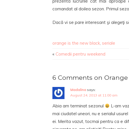
prezenta lucrurile cât mai aproape 
comandat al doilea sezon. Primul sez
Dacă vi se pare interesant şi alegeţi s
orange is the new black
,
seriale
«
Comedii pentru weekend
6 Comments on Orange 
Madalina
says:
August 24, 2013 at 11:00 am
Abia am terminat sezonul
L-am vazu
mai ciudatel uneori, nu e serialul usure
ei. Merita vazut, tocmai pentru ca e dif