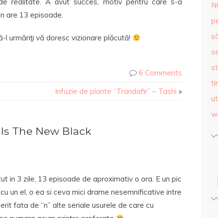
de realitate. A avut succes, motiv pentru care s-a
N
on are 13 episoade.
p
s
ă-l urmăriţi vă doresc vizionare plăcută!
se
st
6 Comments
ti
Infuzie de plante “Trandafir” – Tashi
»
ut
w
Is The New Black
t in 3 zile, 13 episoade de aproximativ o ora. E un pic
l cu un el, o ea si ceva mici drame nesemnificative intre
erit fata de “n” alte seriale usurele de care cu