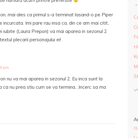
, se numara acum printre preferate
n, mai ales ca primul s-a terminat lasand-o pe Piper
Ca
re incurcata. Imi pare rau insa ca, din ce am mai citit,
Ci
 ei iubite (Laura Prepon) va mai aparea in sezonul 2
F
extul plecarii personajului ei!
H
K
M
18 pm
S
n nu va mai aparea in sezonul 2. Eu inca sunt la
sa ca nu prea stiu cum se va termina…Incerc sa ma
A
cu
L