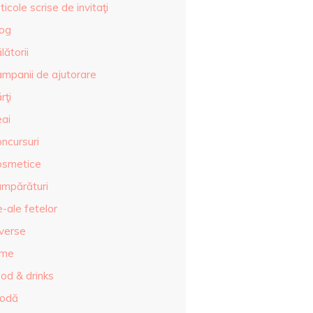
ticole scrise de invitaţi
log
lătorii
ampanii de ajutorare
rţi
eai
ncursuri
osmetice
umpărături
-ale fetelor
iverse
lme
od & drinks
odă