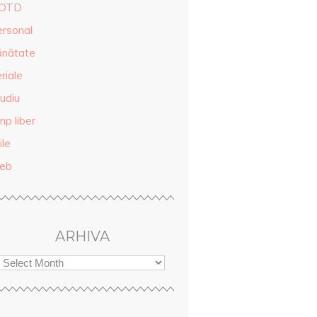
OTD
ersonal
ănătate
riale
udiu
mp liber
ile
eb
ARHIVA