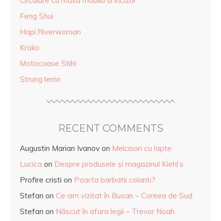
Circulare cu masa mobila si incizor
Feng Shui
Hapi.Riverwoman
Kroko
Motocoase Stihl
Strung lemn
RECENT COMMENTS
Augustin Marian Ivanov
on
Melcisori cu lapte
Lucica
on
Despre produsele și magazinul Kiehl’s
Profire cristi
on
Poarta barbatii colanti?
Stefan
on
Ce-am vizitat în Busan – Coreea de Sud
Stefan
on
Născut în afara legii – Trevor Noah