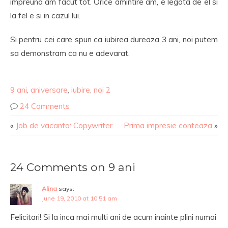
impreuna am facut tot. Orice amintire am, e legata de el si
la fel e si in cazul lui.
Si pentru cei care spun ca iubirea dureaza 3 ani, noi putem
sa demonstram ca nu e adevarat.
9 ani
,
aniversare
,
iubire
,
noi 2
24 Comments
«
Job de vacanta: Copywriter
Prima impresie conteaza
»
24 Comments on 9 ani
Alina
says:
June 19, 2010 at 10:51 am
Felicitari! Si la inca mai multi ani de acum inainte plini numai