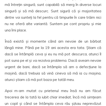
mă întrețin singură, sunt capabilă să merg în diverse locuri
singură și să mă descurc. Sunt sigură că și majoritatea
dintre voi sunteți la fel pentru că timpurile în care trăim nici
nu ne oferă alte variantă. Suntem pe cont propriu și mie
una îmi place.
Însă există și momente când am nevoie de un bărbat
lângă mine. Până pe la 19 ani acesta era tata. Știam că
dacă se întâmplă ceva și eu nu mă pot descurca, atunci îl
pot suna pe el și va rezolva problema. Dacă aveam nevoie
urgent de bani, dacă se întâmpla să am o defecțiune la
mașină, dacă trebuia să vină cineva să mă ia cu mașina,
atunci știam că mă pot baza pe tatăl meu.
Apoi m-am mutat cu prietenul meu însă nu am făcut
trecerea de la tată la iubit chiar imediat, încă mă simțeam
un copil și când se întâmpla ceva rău și/sau neprevăzut