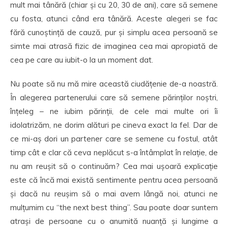
mult mai tânără (chiar și cu 20, 30 de ani), care să semene
cu fosta, atunci când era tânără. Aceste alegeri se fac
fără cunoștință de cauză, pur și simplu acea persoană se
simte mai atrasă fizic de imaginea cea mai apropiată de
cea pe care au iubit-o la un moment dat.
Nu poate să nu mă mire această ciudățenie de-a noastră.
În alegerea partenerului care să semene părinților noștri,
înțeleg – ne iubim părinții, de cele mai multe ori îi
idolatrizăm, ne dorim alături pe cineva exact la fel. Dar de
ce mi-aș dori un partener care se semene cu fostul, atât
timp cât e clar că ceva neplăcut s-a întâmplat în relație, de
nu am reușit să o continuăm? Cea mai ușoară explicație
este că încă mai există sentimente pentru acea persoană
și dacă nu reușim să o mai avem lângă noi, atunci ne
mulțumim cu “the next best thing”. Sau poate doar suntem
atrași de persoane cu o anumită nuanță și lungime a