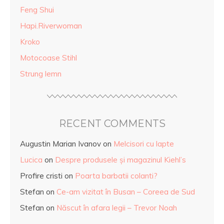
Feng Shui
Hapi.Riverwoman
Kroko
Motocoase Stihl
Strung lemn
RECENT COMMENTS
Augustin Marian Ivanov
on
Melcisori cu lapte
Lucica
on
Despre produsele și magazinul Kiehl’s
Profire cristi
on
Poarta barbatii colanti?
Stefan
on
Ce-am vizitat în Busan – Coreea de Sud
Stefan
on
Născut în afara legii – Trevor Noah