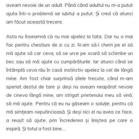
aveam nevoie de un adult. Până când adultul nu m-a putut
ajuta într-o problemă iar iubitul a putut. Și cred că atunci
am făcut această trecere.
Asta nu înseamnă că nu mai apelez la tata. Dar nu o mai
fac pentru chestiuni de zi cu zi. N-am să-l chem pe el să
mă ajute să car ceva, să se urce pe scară să schimbe un
bec sau să mă ajute cu cumpărăturile. Iar atunci când se
întâmplă ceva rău în casă instinctiv apelez la cel de lângă
mine. Am fost chiar surprinsă zilele trecute, când m-am
speriat destul de tare și deși nu aveam neapărat nevoie
de cineva lângă mine, am strigat prietenului meu să vină,
să mă ajute. Pentru că eu nu găseam o soluție, pentru că
mă simțeam neputincioasă. Și deși nici el nu avea ce face,
a reușit să ajute, prin încrederea și liniștea pe care o
inspiră. Și totul a fost bine…