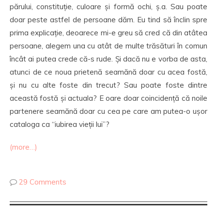
părului, constituție, culoare și formă ochi, ș.a. Sau poate
doar peste astfel de persoane dăm. Eu tind să înclin spre
prima explicație, deoarece mi-e greu să cred că din atâtea
persoane, alegem una cu atât de multe trăsături în comun
încât ai putea crede că-s rude. Și dacă nu e vorba de asta,
atunci de ce noua prietenă seamănă doar cu acea fostă,
și nu cu alte foste din trecut? Sau poate foste dintre
această fostă și actuala? E oare doar coincidență că noile
partenere seamănă doar cu cea pe care am putea-o ușor
cataloga ca “iubirea vieții lui”?
(more…)
29 Comments