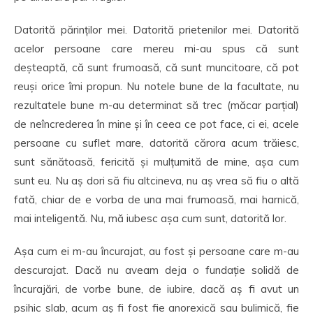
Datorită părinților mei. Datorită prietenilor mei. Datorită
acelor persoane care mereu mi-au spus că sunt
deșteaptă, că sunt frumoasă, că sunt muncitoare, că pot
reuși orice îmi propun. Nu notele bune de la facultate, nu
rezultatele bune m-au determinat să trec (măcar parțial)
de neîncrederea în mine și în ceea ce pot face, ci ei, acele
persoane cu suflet mare, datorită cărora acum trăiesc,
sunt sănătoasă, fericită și mulțumită de mine, așa cum
sunt eu. Nu aș dori să fiu altcineva, nu aș vrea să fiu o altă
fată, chiar de e vorba de una mai frumoasă, mai harnică,
mai inteligentă. Nu, mă iubesc așa cum sunt, datorită lor.
Așa cum ei m-au încurajat, au fost și persoane care m-au
descurajat. Dacă nu aveam deja o fundație solidă de
încurajări, de vorbe bune, de iubire, dacă aș fi avut un
psihic slab, acum aș fi fost fie anorexică sau bulimică, fie