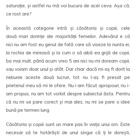
saturație, și astfel nu mă voi bucura de acel ceva. Așa că,
ce rost are?
În această categorie intră și căsătoria și copiii, cele
două mari dorințe ale majorității femeilor. Adevărul e că
nici nu am fost eu genul de fată care să viseze la nunta ei,
la rochia de mireasă și la cum o să aibă ea grijă de copii,
ba mai mult, până acum vreo 5 ani nici nu-mi doream copii,
sau voiam doar unul și atât. Dar chiar dacă mi-aș fi dorit la
nebunie aceste două lucruri, tot nu l-aș fi presat pe
prietenul meu să mi le ofere. Nu i-am făcut apropouri, nu i-
am propus, nu am tot vorbit despre subiectul ăsta. Pentru
că nu mi se pare corect și mai ales, nu mi se pare o idee
bună pe termen lung.
Căsătoria și copiii sunt un mare pas în viața unui om. Este
necesar să te hotărăști de unul singur că ți le dorești,