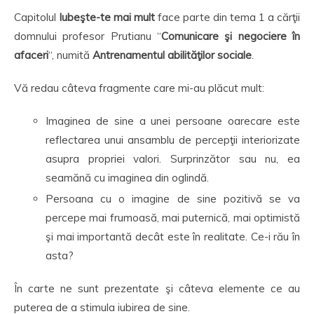
Capitolul
Iubeşte-te mai mult
face parte din tema 1 a cărţii
domnului profesor Prutianu “
Comunicare şi negociere în
afaceri
“, numită
Antrenamentul abilităţilor sociale
.
Vă redau câteva fragmente care mi-au plăcut mult:
Imaginea de sine a unei persoane oarecare este
reflectarea unui ansamblu de percepţii interiorizate
asupra propriei valori. Surprinzător sau nu, ea
seamănă cu imaginea din oglindă.
Persoana cu o imagine de sine pozitivă se va
percepe mai frumoasă, mai puternică, mai optimistă
şi mai importantă decât este în realitate. Ce-i rău în
asta?
În carte ne sunt prezentate şi câteva elemente ce au
puterea de a stimula iubirea de sine.