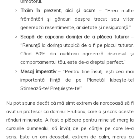
următorul.”
Trăim în prezent, aici şi acum
– “Prea multe
frământări şi gânduri despre trecut sau viitor
generează resentimente, anxietate şi nesiguranţă.”
Scapă de capcana dorinţei de a plăcea tuturor
–
“Renunţă la dorinţa utopică de a fi pe placul tuturor.
Când 80% din auditoriu agreează discursul şi
comportamentul tău, este de-a dreptul perfect.”
Mesaj imperativ
– “Pentru tine însuţi, eşti cea mai
importantă fiinţă de pe Planetă! Iubeşte-te!
Stimează-te! Preţuieşte-te!”
Nu pot spune decât că mă simt extrem de norocoasă să fi
avut un profesor ca domnul Prutianu, care a şi scris aceste
rânduri minunate. A fost o plăcere pentru mine să merg la
cursurile dumnealui, să învăţ de pe cărţile pe care le-a
scris. Este un om deosebit, extrem de calm, mereu cu