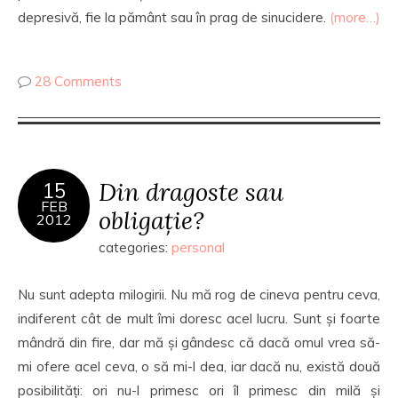
depresivă, fie la pământ sau în prag de sinucidere.
(more…)
28 Comments
Din dragoste sau
15
FEB
obligație?
2012
categories:
personal
Nu sunt adepta milogirii. Nu mă rog de cineva pentru ceva,
indiferent cât de mult îmi doresc acel lucru. Sunt și foarte
mândră din fire, dar mă și gândesc că dacă omul vrea să-
mi ofere acel ceva, o să mi-l dea, iar dacă nu, există două
posibilități: ori nu-l primesc ori îl primesc din milă și