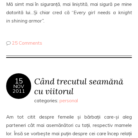
Mă simt mai în siguranță, mai liniștită, mai sigură pe mine
datorită lui…Și chiar cred că “
Every girl needs
a knight
in
shining armor”.
25 Comments
Când trecutul seamănă
15
NOV
cu viitorul
2011
categories:
personal
Am tot citit despre femeile și bărbații care-și aleg
parteneri cât mai asemănători cu tații, respectiv mamele
lor. Însă se vorbește mai puțin despre cei care încep relații