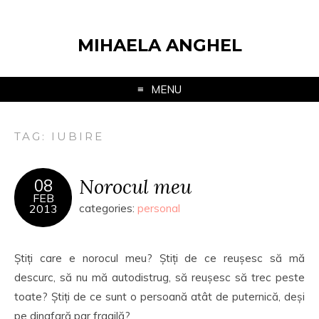
MIHAELA ANGHEL
MENU
TAG:
IUBIRE
Norocul meu
08
FEB
2013
categories:
personal
Știți care e norocul meu? Știți de ce reușesc să mă
descurc, să nu mă autodistrug, să reușesc să trec peste
toate? Știți de ce sunt o persoană atât de puternică, deși
pe dinafară par fragilă?