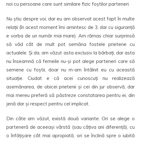
noi cu persoane care sunt similare fizic foștilor parteneri.
Nu știu despre voi, dar eu am observat acest fapt în multe
relații (în acest moment îmi amintesc de 3, dar cu siguranță
e vorba de un număr mai mare). Am rămas chiar surprinsă
să văd cât de mult pot semăna fostele prietene cu
actualele. Și da, am văzut asta exclusiv la bărbați, dar asta
nu înseamnă că femeile nu-și pot alege parteneri care să
semene cu foștii, doar nu m-am întâlnit eu cu această
situație. Ciudat e că acei cunoscuți nu realizează
asemănarea, de obicei prietenii și cei din jur observă, dar
mai mereu preferă să păstreze constatarea pentru ei, din
jenă dar și respect pentru cel implicat.
Din câte am văzut, există două variante. Ori se alege o
parteneră de aceeași vârstă (sau câțiva ani diferență), cu
o înfățișare cât mai apropiată, ori se înclină spre o iubită