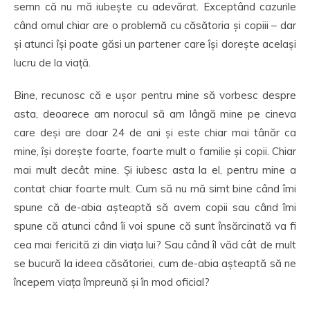
semn că nu mă iubește cu adevărat. Exceptând cazurile
când omul chiar are o problemă cu căsătoria și copiii – dar
și atunci își poate găsi un partener care își dorește același
lucru de la viață.
Bine, recunosc că e ușor pentru mine să vorbesc despre
asta, deoarece am norocul să am lângă mine pe cineva
care deși are doar 24 de ani și este chiar mai tânăr ca
mine, își dorește foarte, foarte mult o familie și copii. Chiar
mai mult decât mine. Și iubesc asta la el, pentru mine a
contat chiar foarte mult. Cum să nu mă simt bine când îmi
spune că de-abia așteaptă să avem copii sau când îmi
spune că atunci când îi voi spune că sunt însărcinată va fi
cea mai fericită zi din viața lui? Sau când îl văd cât de mult
se bucură la ideea căsătoriei, cum de-abia așteaptă să ne
începem viața împreună și în mod oficial?