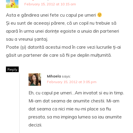
February 15, 2012 at 10:15 am
Asta e gândirea unei fete cu capul pe umeri
Și eu sunt de aceeași părere, că un copil nu trebuie să
apară în urma unei dorințe egoiste a unuia din parteneri
sau a vreunui șantaj.
Poate (și) datorită acestui mod în care vezi lucrurile ți-ai
găsit un partener de care să fii pe deplin mulțumită.
Reply
Mihaela
says:
February 15, 2012 at 3:05 pm
Eh, cu capul pe umeri…Am invatat si eu in timp.
Mi-am dat seama de anumite chestii. Mi-am
dat seama ca nici mie nu-mi place sa fiu
presata, sa ma impinga lumea sa iau anumite
decizii.