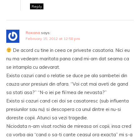
Reply
Roxana
says:
February 15, 2012 at 12:58 pm
De acord cu tine in ceea ce priveste casatoria. Nici eu
nu ma vedeam maritata pana cand mi-am dat seama ca
se intampla cu adevarat.
Exista cazuri cand o relatie se duce pe ala sambetei din
cauza unor presiuni din afara. “Voi cat mai aveti de gand
sa stati asa?” “N-o iei pe fii’mea de nevasta?”
Exista si cazuri cand cei doi se casatoresc (sub influenta
presiunilor sau nu) si descopera ca unul dintre ei nu-si
doreste copii. Atunci sa vezi tragedie.
Niciodata n-am visat rochia de mireasa ori copii, insa cred
ca vorba aia “cand o sa-ti cante ceasul ora exacta” mi s-a