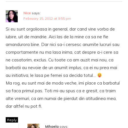
Nice
says:
February 15, 2012 at 9:55 pm
Si eu sunt orgolioasa in general, dar cand vine vorba de
iubire, uit de mandrie. Aici las de la mine ca sa ne fie
amandurora bine. Dar nici sa-i cersesc anumite lucruri sau
comportamente nu ma lasa inima, cat despre a-i cere sa
ne casatorim, exclus. Cu toate ca am auzit mai nou, ca
barbatii au nevoie de un anumit implus, ca ei nu prea mai
au initiativa, le lasa pe femei sa decida totul…
Ma rog, eu sunt mai de moda veche, imi place ca barbatul
sa faca primul pas. Toti mi-au spus ca e gresit, ca traim
alte vremuri, ca am numai de pierdut din atitudinea mea,
dar altfel nu pot fi.
Reply
Mihaela
says: