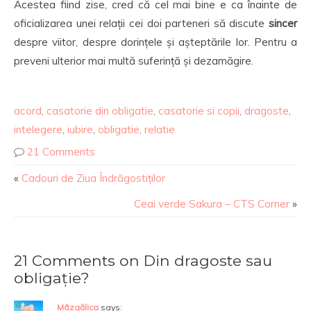
Acestea fiind zise, cred că cel mai bine e ca înainte de
oficializarea unei relații cei doi parteneri să discute
sincer
despre viitor, despre dorințele și așteptările lor. Pentru a
preveni ulterior mai multă suferință și dezamăgire.
acord
,
casatorie din obligatie
,
casatorie si copii
,
dragoste
,
intelegere
,
iubire
,
obligatie
,
relatie
21 Comments
«
Cadouri de Ziua Îndrăgostiților
Ceai verde Sakura – CTS Corner
»
21 Comments on Din dragoste sau
obligație?
Mâzgălica
says: