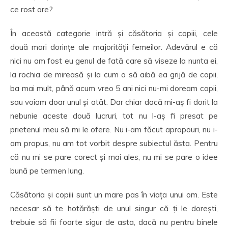
ce rost are?
În această categorie intră și căsătoria și copiii, cele
două mari dorințe ale majorității femeilor. Adevărul e că
nici nu am fost eu genul de fată care să viseze la nunta ei,
la rochia de mireasă și la cum o să aibă ea grijă de copii,
ba mai mult, până acum vreo 5 ani nici nu-mi doream copii,
sau voiam doar unul și atât. Dar chiar dacă mi-aș fi dorit la
nebunie aceste două lucruri, tot nu l-aș fi presat pe
prietenul meu să mi le ofere. Nu i-am făcut apropouri, nu i-
am propus, nu am tot vorbit despre subiectul ăsta. Pentru
că nu mi se pare corect și mai ales, nu mi se pare o idee
bună pe termen lung.
Căsătoria și copiii sunt un mare pas în viața unui om. Este
necesar să te hotărăști de unul singur că ți le dorești,
trebuie să fii foarte sigur de asta, dacă nu pentru binele