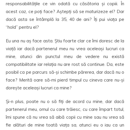
responsabilitățile ce vin odată cu căsătoria și copiii. În
acest caz, ce poți face? Aștepți să se maturizeze el? Dar
dacă asta se întâmplă la 35, 40 de ani? Îți pui viața pe
“hold” pentru el?
Eu una nu aș face asta. Știu foarte clar ce îmi doresc de la
viață iar dacă partenerul meu nu vrea aceleași lucruri ca
mine, atunci din punctul meu de vedere nu există
compatibilitate iar relația nu are rost să continue. Da, este
posibil ca pe parcurs să-și schimbe părerea, dar dacă nu o
face? Merită oare să-mi pierd timpul cu cineva care nu-și
dorește aceleași lucruri ca mine?
Și-n plus, poate nu o să fiți de acord cu mine, dar dacă
partenerul meu, omul cu care trăiesc, cu care împart totul,
îmi spune că nu vrea să aibă copii cu mine sau nu vrea să
fie alături de mine toată viața sa, atunci eu o iau ca un