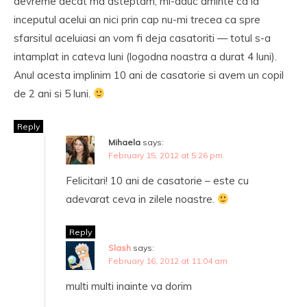
devreme decat ma asteptam; mi-aduc aminte ca la
inceputul acelui an nici prin cap nu-mi trecea ca spre
sfarsitul aceluiasi an vom fi deja casatoriti — totul s-a
intamplat in cateva luni (logodna noastra a durat 4 luni).
Anul acesta implinim 10 ani de casatorie si avem un copil
de 2 ani si 5 luni.
Reply
Mihaela
says:
February 15, 2012 at 5:26 pm
Felicitari! 10 ani de casatorie – este cu
adevarat ceva in zilele noastre.
Reply
Slash
says:
February 16, 2012 at 11:04 am
multi multi inainte va dorim