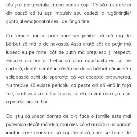
tău și al partenerului, atunci pentru copii. Ca să nu sufere ei
din cauză că tu ești impulsiv sau cedezi la rugămințile/
șantajul emoțional al celui de lângă tine.
Ca femeie, mi se pare oarecum jignitor să mă rog de
bărbat să mă ia de nevastă. Asta arată cât de puțin mă
iubesc eu pe mine, cât de puțin mă prețuiesc și respect.
Fiecare din noi ar trebui să aibă oportunitatea să fie
curtată, dorită, cerută în căsătorie de un bărbat căruia să-i
sclipească ochii de speranța că vei accepta propunerea.
Nu trebuie să existe pericolul ca peste ani să vină în fața
ta și să-ți zică că tu l-ai împins, că el n-a vrut asta și că și-
a pierdut anii cu tine.
Da, știu că uneori dorința de a-ți face o familie este mai
puternică decât mândria, mai ales când ai alături un bărbat
imatur, care mai vrea să copilărească, care se teme de