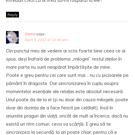
intrebari crezi ca ai vrea sa-mi raspunzi la ele?
Reply
Diana
says:
April 4, 2012 at 10:40 pm
Din punctul meu de vedere ai scris foarte bine ceea ce ai
spus, deși înafară de problema „milogirii” restul ideilor în
mare parte nu sunt neapărat împărtășite de mine.
Poate e greu pentru cei care sunt mai… nu cu picioarele pe
pământ în dragoste. Dar sincronizarea în cuplu asupra
momentelor esențiale ale relației este absolut necesară.
Unul poate da de la el (și nu doar din cauza milogelii, poate
doar din dorința de a face fericit pe celălalt), însă în
anumite praguri din viață, oricât de mult ai încerca, dacă nu
există un ritm comun, ceva va scârțâi. E greu să te
sincronizezi la secundă, la an poate chiar, pentru că e