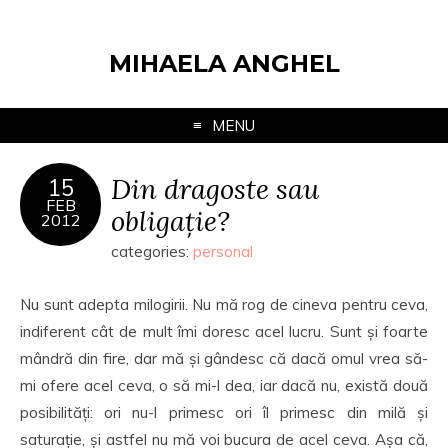
MIHAELA ANGHEL
MENU
Din dragoste sau
15
FEB
obligație?
2012
categories:
personal
Nu sunt adepta milogirii. Nu mă rog de cineva pentru ceva,
indiferent cât de mult îmi doresc acel lucru. Sunt și foarte
mândră din fire, dar mă și gândesc că dacă omul vrea să-
mi ofere acel ceva, o să mi-l dea, iar dacă nu, există două
posibilități: ori nu-l primesc ori îl primesc din milă și
saturație, și astfel nu mă voi bucura de acel ceva. Așa că,