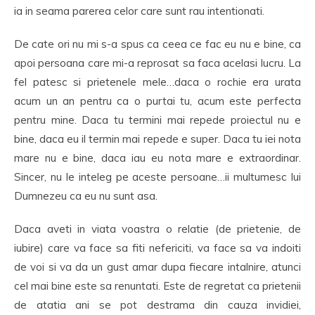
ia in seama parerea celor care sunt rau intentionati.
De cate ori nu mi s-a spus ca ceea ce fac eu nu e bine, ca
apoi persoana care mi-a reprosat sa faca acelasi lucru. La
fel patesc si prietenele mele…daca o rochie era urata
acum un an pentru ca o purtai tu, acum este perfecta
pentru mine. Daca tu termini mai repede proiectul nu e
bine, daca eu il termin mai repede e super. Daca tu iei nota
mare nu e bine, daca iau eu nota mare e extraordinar.
Sincer, nu le inteleg pe aceste persoane…ii multumesc lui
Dumnezeu ca eu nu sunt asa.
Daca aveti in viata voastra o relatie (de prietenie, de
iubire) care va face sa fiti nefericiti, va face sa va indoiti
de voi si va da un gust amar dupa fiecare intalnire, atunci
cel mai bine este sa renuntati. Este de regretat ca prietenii
de atatia ani se pot destrama din cauza invidiei,