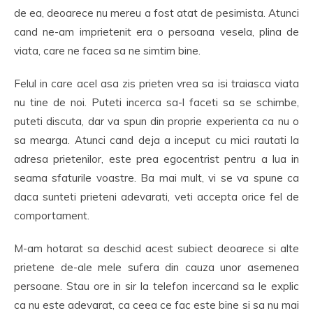
de ea, deoarece nu mereu a fost atat de pesimista. Atunci
cand ne-am imprietenit era o persoana vesela, plina de
viata, care ne facea sa ne simtim bine.
Felul in care acel asa zis prieten vrea sa isi traiasca viata
nu tine de noi. Puteti incerca sa-l faceti sa se schimbe,
puteti discuta, dar va spun din proprie experienta ca nu o
sa mearga. Atunci cand deja a inceput cu mici rautati la
adresa prietenilor, este prea egocentrist pentru a lua in
seama sfaturile voastre. Ba mai mult, vi se va spune ca
daca sunteti prieteni adevarati, veti accepta orice fel de
comportament.
M-am hotarat sa deschid acest subiect deoarece si alte
prietene de-ale mele sufera din cauza unor asemenea
persoane. Stau ore in sir la telefon incercand sa le explic
ca nu este adevarat, ca ceea ce fac este bine si sa nu mai