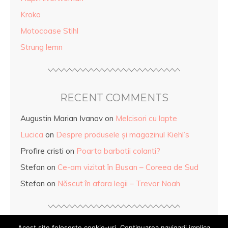
Kroko
Motocoase Stihl
Strung lemn
RECENT COMMENTS
Augustin Marian Ivanov
on
Melcisori cu lapte
Lucica
on
Despre produsele și magazinul Kiehl’s
Profire cristi
on
Poarta barbatii colanti?
Stefan
on
Ce-am vizitat în Busan – Coreea de Sud
Stefan
on
Născut în afara legii – Trevor Noah
Acest site foloseste cookie-uri. Continuarea navigarii implica