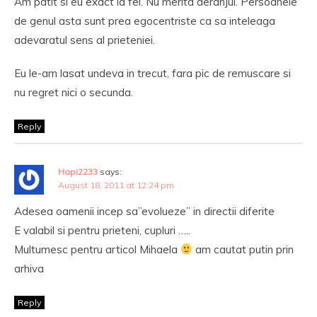
Am patit si eu exact la fel. Nu merita deranjul. Persoanele
de genul asta sunt prea egocentriste ca sa inteleaga
adevaratul sens al prieteniei.
Eu le-am lasat undeva in trecut, fara pic de remuscare si
nu regret nici o secunda.
Reply
Hapi2233
says:
August 18, 2011 at 12:24 pm
Adesea oamenii incep sa”evolueze” in directii diferite
E valabil si pentru prieteni, cupluri …..
Multumesc pentru articol Mihaela
am cautat putin prin
arhiva
Reply