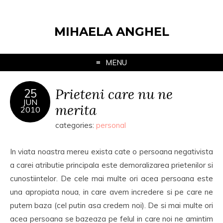
MIHAELA ANGHEL
MENU
Prieteni care nu ne
25
JUN
merita
2010
categories:
personal
In viata noastra mereu exista cate o persoana negativista
a carei atributie principala este demoralizarea prietenilor si
cunostiintelor. De cele mai multe ori acea persoana este
una apropiata noua, in care avem incredere si pe care ne
putem baza (cel putin asa credem noi). De si mai multe ori
acea persoana se bazeaza pe felul in care noi ne amintim