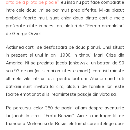
arta de a pilota pe ploaie”
, eu insa nu pot face comparatie
intre cele doua…mi se par mult prea diferite. Mi-au placut
ambele foarte mult, sunt chiar doua dintre cartile mele
preferate citite in acest an, alaturi de “Ferma animalelor”
de George Orwell.
Actiunea cartii se desfasoara pe doua planuri. Unul situat
in prezent si unul in anii 1930, in timpul Marii Crize din
America. Ni se prezinta Jacob Jankowski, un batran de 90
sau 93 de ani (nu-si mai aminteste exact), care isi traieste
ultimele zile intr-un azil pentru batrani. Atunci cand toti
batranii sunt invitati la circ, alaturi de familiile lor, este
foarte emotionat si isi reaminteste pasaje din viata sa.
Pe parcursul celor 350 de pagini aflam despre aventurile
lui Jacob la circul “Fratii Benzini”. Aici s-a indragostit de
frumoasa Marlena si de Rosie, elefantul care intelege doar