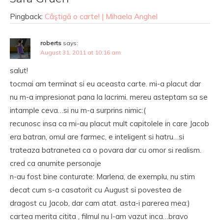
Pingback:
Câştigă o carte! | Mihaela Anghel
roberts
says:
August 31, 2011 at 10:16 am
salut!
tocmai am terminat si eu aceasta carte. mi-a placut dar
nu m-a impresionat pana la lacrimi. mereu asteptam sa se
intample ceva…si nu m-a surprins nimic:(
recunosc insa ca mi-au placut mult capitolele in care Jacob
era batran, omul are farmec, e inteligent si hatru…si
trateaza batranetea ca o povara dar cu omor si realism.
cred ca anumite personaje
n-au fost bine conturate: Marlena, de exemplu, nu stim
decat cum s-a casatorit cu August si povestea de
dragost cu Jacob, dar cam atat. asta-i parerea mea:)
cartea merita citita , filmul nu l-am vazut inca…bravo