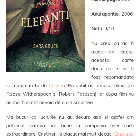
Anul aparitiei
: 2006
Nota
: 9/10
Nu cred ca as fi
ajuns sa citesc
aceasta carte
daca nu mi-ar fi
fost recomandata
si imprumutata de
Cristina
. Probabil as fi vazut filmul (cu
Reese Witherspoon si Robert Pattison) iar dupa film nu
as mai fi simtit nevoia de a citi si cartea.
Ma bucur ca lucrurile nu au decurs asa si astfel am
petrecut cateva ore bune in compania unei carti
extraordinare. Cristinei i-a placut mai mult decat
“Enzo sau