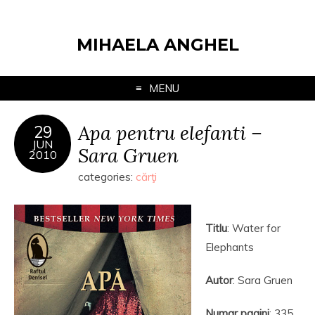
MIHAELA ANGHEL
MENU
Apa pentru elefanti –
29
JUN
Sara Gruen
2010
categories:
cărţi
Titlu
: Water for
Elephants
Autor
: Sara Gruen
Numar pagini
: 335