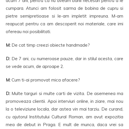
acum 7 ani, pentru ca nu aveam banii necesari pentru a le
cumpara. Atunci am folosit sarma de bobina de cupru si
pietre semipretioase si le-am impletit impreuna. M-am
reapucat pentru ca am descoperit noi materiale, care imi
ofereau noi posibilitati.
M:
De cat timp creezi obiecte handmade?
D:
De 7 ani, cu numeroase pauze, dar in stilul acesta, care
se vede acum, de aproape 2.
M:
Cum ti-ai promovat mica afacere?
D:
Multe targuri si multe carti de vizita. De asemenea ma
promoveaza clientii. Apoi interviuri online, in ziare, mai nou
la o televiziune locala, dar astea vin mai tarziu. De curand,
cu ajutorul Institutului Cultural Roman, am avut expozitia
mea de debut in Praga. E mult de munca, daca vrei sa