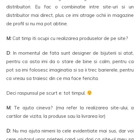
distribuitori. Eu fac o combinatie intre site-uri si un
distribuitor mai direct, plus ce imi atrage ochii in magazine
de profil si nu ma pot abtine.
M:
Cat timp iti ocupi cu realizarea produselor de pe site?
D
: In momentul de fata sunt designer de bijuterii si atat,
pentru ca asta imi da o stare de bine si calm, pentru ca
pot sa imi folosesc imaginatia si sa ii trec barierele, pentru
ca vreau sa traiesc din ce ma face fericita.
Deci raspunsul pe scurt e: tot timpul.
M:
Te ajuta cineva? (ma refer la realizarea site-ului, a
cartilor de vizita, la produse sau la livrarea lor)
D:
Nu ma ajuta nimeni la cele evidentiate mai sus, dar voi
cere ajutorul unor prieteni cand voi dori ca site-ul meu sa