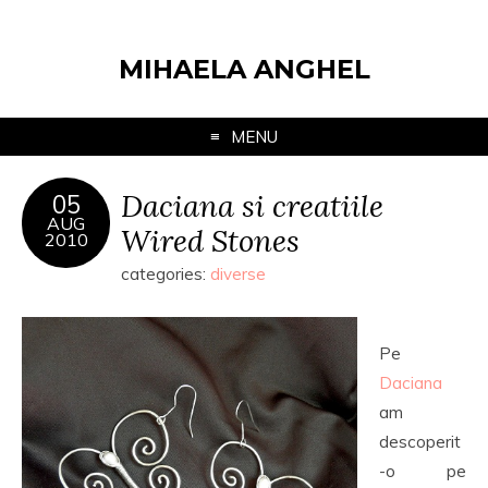
MIHAELA ANGHEL
MENU
Daciana si creatiile
05
AUG
Wired Stones
2010
categories:
diverse
Pe
Daciana
am
descoperit
-o pe