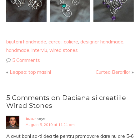
bijuterii handmade
,
cercei
,
coliere
,
designer handmade
,
handmade
,
interviu
,
wired stones
5 Comments
«
Leapsa: top masini
Curtea Berarilor
»
5 Comments on Daciana si creatiile
Wired Stones
bucur
says:
August 5, 2010 at 11:21 am
A avut bani sa-ti dea tie pentru promovare dare nu are 5-6