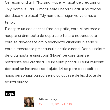
Ce recomand ar fi “Raising Hope” – facut de creatorii lui
“My Name is Earl”. Umorul este uneori ciudat si rautacios,
dar daca v-a placut “My name is…” sigur va va amuza
teribil.
E despre un adolescent fara ocupatie, care-si petrece o
noapte si dimineata de dupa cu o tanara necunoscuta,
care se dovedeste a fi o sociopata criminala in serie si
care e executata pe scaunul electric curand. Dar nu inainte
de a da nastere unui copil (Hope) pe care tipul se
hotaraste sa-l creasca. La inceput, parintii lui sunt reticenti,
dar apoi se hotarasc sa-l ajute. Mi se pare deosebit de
haios personajul bunica senila cu accese de luciditate de
scurta durata.
Reply
Mihaela
says:
October 2, 2010 at 7:40 pm