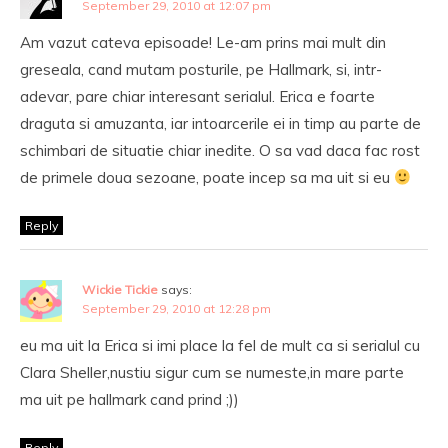
September 29, 2010 at 12:07 pm
Am vazut cateva episoade! Le-am prins mai mult din
greseala, cand mutam posturile, pe Hallmark, si, intr-
adevar, pare chiar interesant serialul. Erica e foarte
draguta si amuzanta, iar intoarcerile ei in timp au parte de
schimbari de situatie chiar inedite. O sa vad daca fac rost
de primele doua sezoane, poate incep sa ma uit si eu
Reply
Wickie Tickie
says:
September 29, 2010 at 12:28 pm
eu ma uit la Erica si imi place la fel de mult ca si serialul cu
Clara Sheller,nustiu sigur cum se numeste,in mare parte
ma uit pe hallmark cand prind ;))
Reply