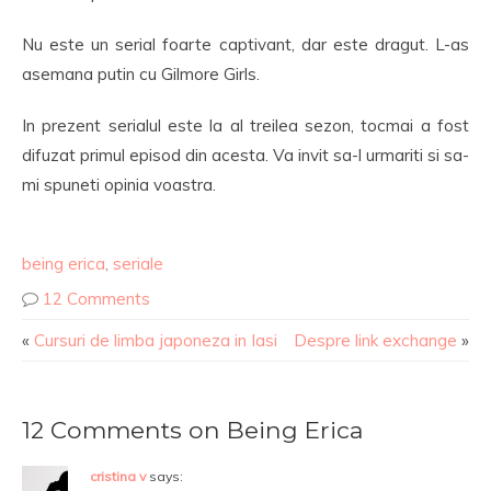
Nu este un serial foarte captivant, dar este dragut. L-as
asemana putin cu Gilmore Girls.
In prezent serialul este la al treilea sezon, tocmai a fost
difuzat primul episod din acesta. Va invit sa-l urmariti si sa-
mi spuneti opinia voastra.
being erica
,
seriale
12 Comments
«
Cursuri de limba japoneza in Iasi
Despre link exchange
»
12 Comments on Being Erica
cristina v
says: