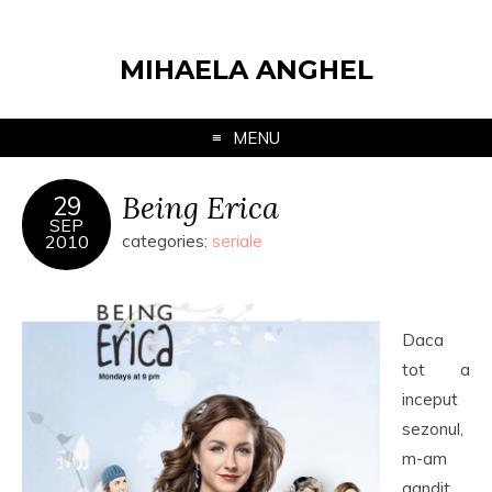
MIHAELA ANGHEL
MENU
Being Erica
29
SEP
2010
categories:
seriale
Daca
tot a
inceput
sezonul,
m-am
gandit