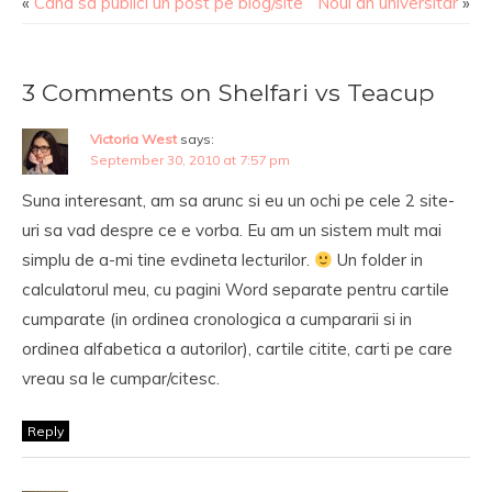
«
Cand sa publici un post pe blog/site
Noul an universitar
»
3 Comments on Shelfari vs Teacup
Victoria West
says:
September 30, 2010 at 7:57 pm
Suna interesant, am sa arunc si eu un ochi pe cele 2 site-
uri sa vad despre ce e vorba. Eu am un sistem mult mai
simplu de a-mi tine evdineta lecturilor.
Un folder in
calculatorul meu, cu pagini Word separate pentru cartile
cumparate (in ordinea cronologica a cumpararii si in
ordinea alfabetica a autorilor), cartile citite, carti pe care
vreau sa le cumpar/citesc.
Reply