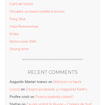
Carti de Vizita
Circulare cu masa mobila si incizor
Feng Shui
Hapi.Riverwoman
Kroko
Motocoase Stihl
Strung lemn
RECENT COMMENTS
Augustin Marian Ivanov
on
Melcisori cu lapte
Lucica
on
Despre produsele și magazinul Kiehl’s
Profire cristi
on
Poarta barbatii colanti?
Stefan
on
Ce-am vizitat în Busan – Coreea de Sud