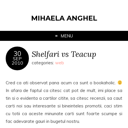
MIHAELA ANGHEL
MENU
Shelfari vs Teacup
30
SEP
2010
categories:
web
Cred ca ati observat pana acum ca sunt o bookaholic.
In afara de faptul ca citesc cat pot de mult, imi place sa
tin si o evidenta a cartilor citite, sa citesc recenzii, sa caut
carti noi sau interesante si bineinteles promotii, caci stim
cu totii ca aceste minunate carti sunt foarte scumpe si
fac adevarate gauri in bugetul nostru.