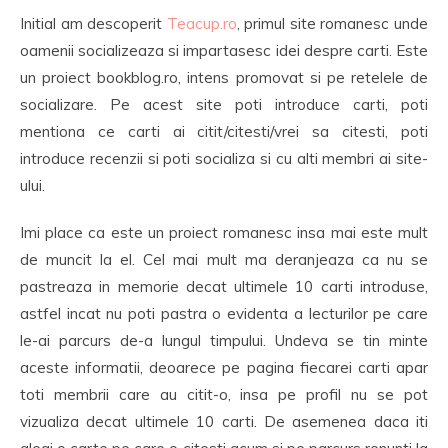
Initial am descoperit
Teacup.ro
, primul site romanesc unde
oamenii socializeaza si impartasesc idei despre carti. Este
un proiect bookblog.ro, intens promovat si pe retelele de
socializare. Pe acest site poti introduce carti, poti
mentiona ce carti ai citit/citesti/vrei sa citesti, poti
introduce recenzii si poti socializa si cu alti membri ai site-
ului.
Imi place ca este un proiect romanesc insa mai este mult
de muncit la el. Cel mai mult ma deranjeaza ca nu se
pastreaza in memorie decat ultimele 10 carti introduse,
astfel incat nu poti pastra o evidenta a lecturilor pe care
le-ai parcurs de-a lungul timpului. Undeva se tin minte
aceste informatii, deoarece pe pagina fiecarei carti apar
toti membrii care au citit-o, insa pe profil nu se pot
vizualiza decat ultimele 10 carti. De asemenea daca iti