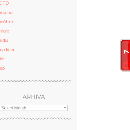
OTD
ersonal
ănătate
riale
udiu
mp liber
ile
eb
ARHIVA