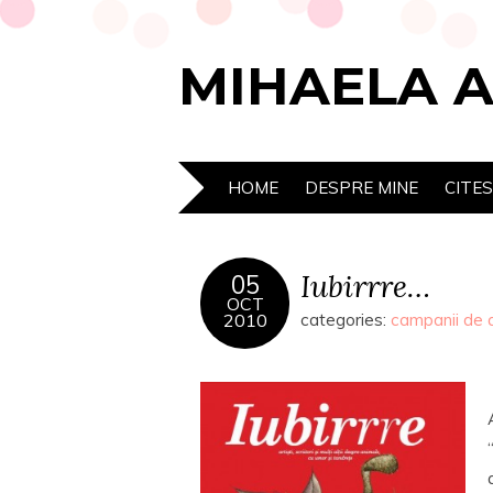
MIHAELA 
HOME
DESPRE MINE
CITE
Iubirrre…
05
OCT
2010
categories:
campanii de 