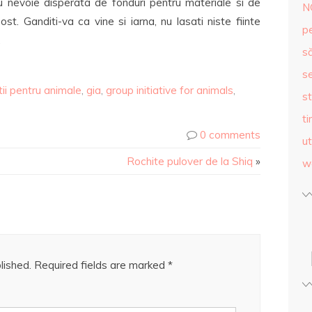
 nevoie disperata de fonduri pentru materiale si de
N
t. Ganditi-va ca vine si iarna, nu lasati niste fiinte
p
…
s
se
ii pentru animale
,
gia
,
group initiative for animals
,
st
ti
0 comments
ut
Rochite pulover de la Shiq
»
w
lished.
Required fields are marked
*