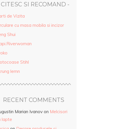
- CITESC SI RECOMAND -
rti de Vizita
rculare cu masa mobila si incizor
eng Shui
api.Riverwoman
roko
otocoase Stihl
trung lemn
RECENT COMMENTS
ugustin Marian Ivanov
on
Melcisori
 lapte
ucica
on
Despre produsele și