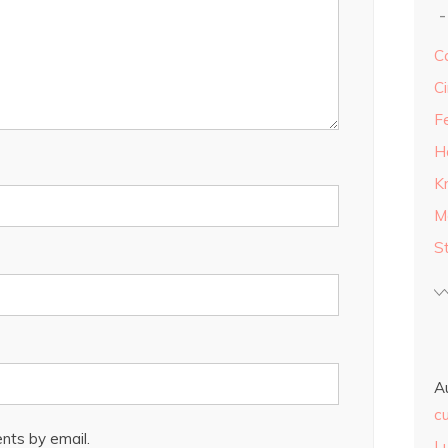
Ca
Ci
F
H
K
M
S
A
cu
nts by email.
L