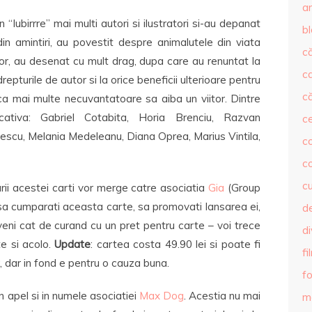
ar
In “Iubirrre” mai multi autori si ilustratori si-au depanat
b
din amintiri, au povestit despre animalutele din viata
că
lor, au desenat cu mult drag, dupa care au renuntat la
c
drepturile de autor si la orice beneficii ulterioare pentru
că
ca mai multe necuvantatoare sa aiba un viitor. Dintre
ativa: Gabriel Cotabita, Horia Brenciu, Razvan
c
scu, Melania Medeleanu, Diana Oprea, Marius Vintila,
co
c
c
rii acestei carti vor merge catre asociatia
Gia
(Group
t sa cumparati aceasta carte, sa promovati lansarea ei,
de
veni cat de curand cu un pret pentru carte – voi trece
d
e si acolo.
Update
: cartea costa 49.90 lei si poate fi
fi
r, dar in fond e pentru o cauza buna.
fo
un apel si in numele asociatiei
Max Dog
. Acestia nu mai
m