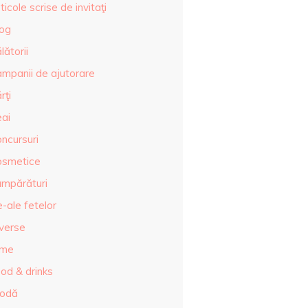
ticole scrise de invitaţi
log
lătorii
ampanii de ajutorare
rţi
eai
ncursuri
osmetice
umpărături
-ale fetelor
iverse
lme
od & drinks
odă