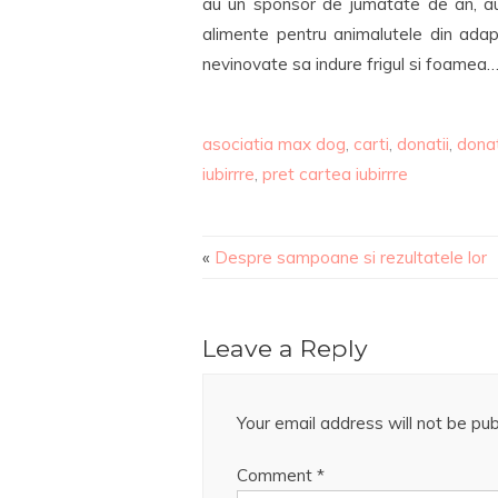
au un sponsor de jumatate de an, au
alimente pentru animalutele din adapos
nevinovate sa indure frigul si foamea
asociatia max dog
,
carti
,
donatii
,
donat
iubirrre
,
pret cartea iubirrre
«
Despre sampoane si rezultatele lor
Leave a Reply
Your email address will not be pub
Comment
*