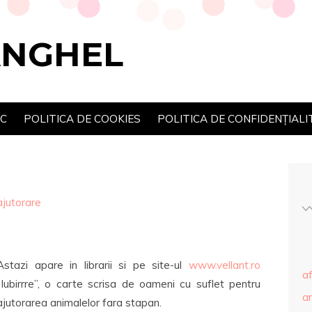
ANGHEL
SC
POLITICA DE COOKIES
POLITICA DE CONFIDENȚIALI
ajutorare
Astazi apare in librarii si pe site-ul
www.vellant.ro
af
“Iubirrre”, o carte scrisa de oameni cu suflet pentru
ar
ajutorarea animalelor fara stapan.