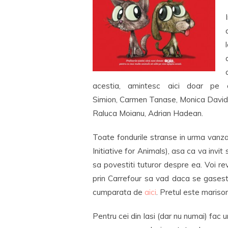
acestia, amintesc aici doar pe c
Simion, Carmen Tanase, Monica Davide
Raluca Moianu, Adrian Hadean.
Toate fondurile stranse in urma vanza
Initiative for Animals), asa ca va invi
sa povestiti tuturor despre ea. Voi re
prin Carrefour sa vad daca se gasest
cumparata de
aici
. Pretul este mariso
Pentru cei din Iasi (dar nu numai) fac 