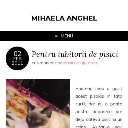
MIHAELA ANGHEL
MENU
Pentru iubitorii de pisici
02
FEB
2011
categories:
campanii de ajutorare
Prietena mea a gasit
acest pisoias in fata
curtii, dar nu o poate
pastra deoarece are
deja cateva pisici si un
caine. Ajutati-o sa-i