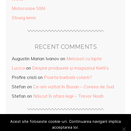
Motocoase Stihl
Strung lemn
RECENT COMMENTS
Augustin Marian Ivanov
on
Melcisori cu lapte
Lucica
on
Despre produsele și magazinul Kiehl’s
Profire cristi
on
Poarta barbatii colanti?
Stefan
on
Ce-am vizitat în Busan – Coreea de Sud
Stefan
on
Născut în afara legii – Trevor Noah
Acest site foloseste cookie-uri. Continuarea navigarii implica
acceptarea lor.
© Copyright
Mihaela Anghel
2026. Powered by
WordPress
.