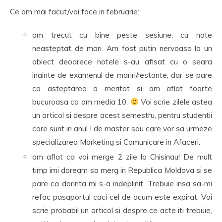
Ce am mai facut/voi face in februarie:
am trecut cu bine peste sesiune, cu note
neasteptat de mari. Am fost putin nervoasa la un
obiect deoarece notele s-au afisat cu o seara
inainte de examenul de mariri/restante, dar se pare
ca asteptarea a meritat si am aflat foarte
bucuroasa ca am media 10.
Voi scrie zilele astea
un articol si despre acest semestru, pentru studentii
care sunt in anul I de master sau care vor sa urmeze
specializarea Marketing si Comunicare in Afaceri.
am aflat ca voi merge 2 zile la Chisinau! De mult
timp imi doream sa merg in Republica Moldova si se
pare ca dorinta mi s-a indeplinit. Trebuie insa sa-mi
refac pasaportul caci cel de acum este expirat. Voi
scrie probabil un articol si despre ce acte iti trebuie,