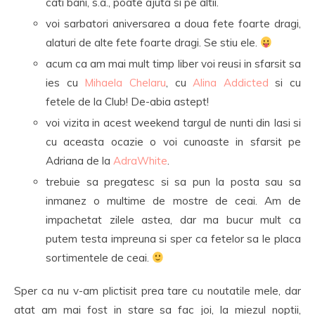
cati bani, s.a., poate ajuta si pe altii.
voi sarbatori aniversarea a doua fete foarte dragi,
alaturi de alte fete foarte dragi. Se stiu ele.
acum ca am mai mult timp liber voi reusi in sfarsit sa
ies cu
Mihaela Chelaru
, cu
Alina Addicted
si cu
fetele de la Club! De-abia astept!
voi vizita in acest weekend targul de nunti din Iasi si
cu aceasta ocazie o voi cunoaste in sfarsit pe
Adriana de la
AdraWhite
.
trebuie sa pregatesc si sa pun la posta sau sa
inmanez o multime de mostre de ceai. Am de
impachetat zilele astea, dar ma bucur mult ca
putem testa impreuna si sper ca fetelor sa le placa
sortimentele de ceai.
Sper ca nu v-am plictisit prea tare cu noutatile mele, dar
atat am mai fost in stare sa fac joi, la miezul noptii,