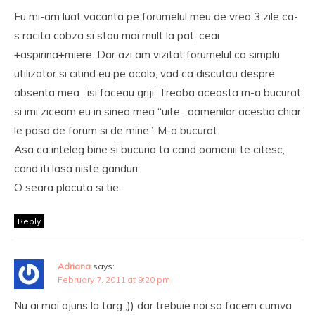
Eu mi-am luat vacanta pe forumelul meu de vreo 3 zile ca-
s racita cobza si stau mai mult la pat, ceai
+aspirina+miere. Dar azi am vizitat forumelul ca simplu
utilizator si citind eu pe acolo, vad ca discutau despre
absenta mea…isi faceau griji. Treaba aceasta m-a bucurat
si imi ziceam eu in sinea mea “uite , oamenilor acestia chiar
le pasa de forum si de mine”. M-a bucurat.
Asa ca inteleg bine si bucuria ta cand oamenii te citesc,
cand iti lasa niste ganduri.
O seara placuta si tie.
Reply
Adriana
says:
February 7, 2011 at 9:20 pm
Nu ai mai ajuns la targ ;)) dar trebuie noi sa facem cumva