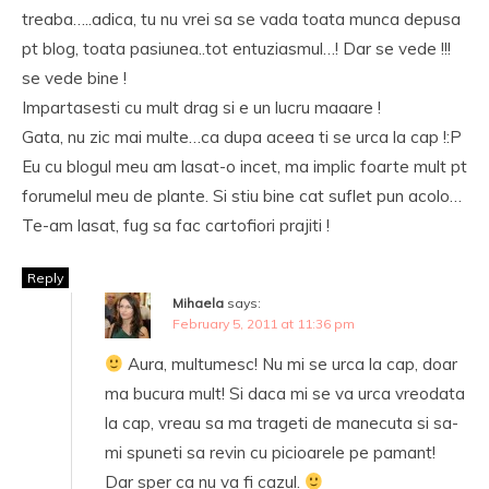
treaba…..adica, tu nu vrei sa se vada toata munca depusa
pt blog, toata pasiunea..tot entuziasmul…! Dar se vede !!!
se vede bine !
Impartasesti cu mult drag si e un lucru maaare !
Gata, nu zic mai multe…ca dupa aceea ti se urca la cap !:P
Eu cu blogul meu am lasat-o incet, ma implic foarte mult pt
forumelul meu de plante. Si stiu bine cat suflet pun acolo…
Te-am lasat, fug sa fac cartofiori prajiti !
Reply
Mihaela
says:
February 5, 2011 at 11:36 pm
Aura, multumesc! Nu mi se urca la cap, doar
ma bucura mult! Si daca mi se va urca vreodata
la cap, vreau sa ma trageti de manecuta si sa-
mi spuneti sa revin cu picioarele pe pamant!
Dar sper ca nu va fi cazul.