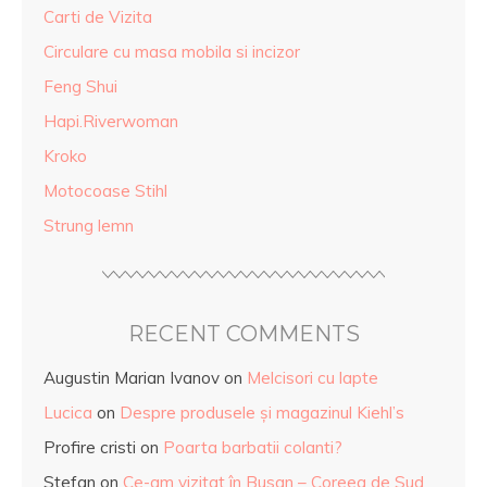
Carti de Vizita
Circulare cu masa mobila si incizor
Feng Shui
Hapi.Riverwoman
Kroko
Motocoase Stihl
Strung lemn
RECENT COMMENTS
Augustin Marian Ivanov
on
Melcisori cu lapte
Lucica
on
Despre produsele și magazinul Kiehl’s
Profire cristi
on
Poarta barbatii colanti?
Stefan
on
Ce-am vizitat în Busan – Coreea de Sud