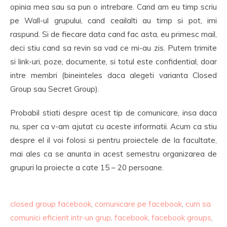
opinia mea sau sa pun o intrebare. Cand am eu timp scriu
pe Wall-ul grupului, cand ceailalti au timp si pot, imi
raspund. Si de fiecare data cand fac asta, eu primesc mail,
deci stiu cand sa revin sa vad ce mi-au zis. Putem trimite
si link-uri, poze, documente, si totul este confidential, doar
intre membri (bineinteles daca alegeti varianta Closed
Group sau Secret Group).
Probabil stiati despre acest tip de comunicare, insa daca
nu, sper ca v-am ajutat cu aceste informatii. Acum ca stiu
despre el il voi folosi si pentru proiectele de la facultate,
mai ales ca se anunta in acest semestru organizarea de
grupuri la proiecte a cate 15 – 20 persoane.
closed group facebook
,
comunicare pe facebook
,
cum sa
comunici eficient intr-un grup
,
facebook
,
facebook groups
,