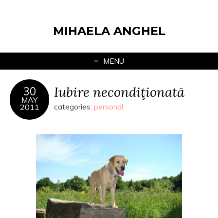
MIHAELA ANGHEL
MENU
Iubire necondiţionată
30
MAY
2011
categories:
personal