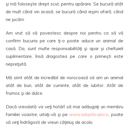
şi mă foloseşte drept scut, pentru apărare. Se bucură atât
de mult când vin acasă, se bucură când ieşim afară, când
ne jucăm.
Am vrut să vă povestesc despre noi pentru ca să vă
confirm bucuria pe care ţi-o poate aduce un animal de
casă. Da, sunt multe responsabilităţi şi apar şi cheltuieli
suplimentare, însă dragostea pe care o primeşti este
nepreţuită.
Mă simt atât de incredibil de norocoasă să am un animal
atât de bun, atât de cuminte, atât de iubitor. Atât de
frumos şi de dulce.
Dacă vreodată va veţi hotărî să mai adăugaţi un membru
familiei voastre, uitaţi-vă şi pe
www.adoptiicaini.ro
, poate
vă veţi îndrăgosti de vreun căţeluş de acolo.