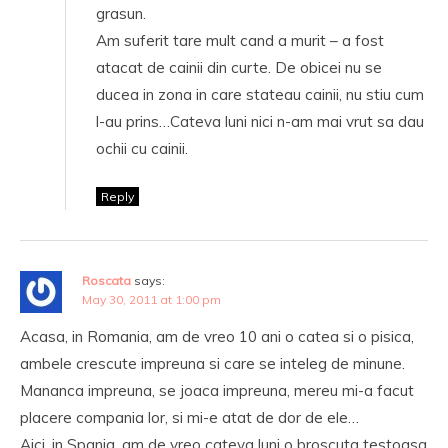
grasun.
Am suferit tare mult cand a murit – a fost
atacat de cainii din curte. De obicei nu se
ducea in zona in care stateau cainii, nu stiu cum
l-au prins…Cateva luni nici n-am mai vrut sa dau
ochii cu cainii.
Reply
Roscata
says:
May 30, 2011 at 1:00 pm
Acasa, in Romania, am de vreo 10 ani o catea si o pisica,
ambele crescute impreuna si care se inteleg de minune.
Mananca impreuna, se joaca impreuna, mereu mi-a facut
placere compania lor, si mi-e atat de dor de ele…
Aici, in Spania, am de vreo cateva luni o broscuta testoasa