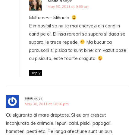
Mihaela
says:
May 30, 2011 at 9:58 pm
Multumesc Mihaela.
E imposibil sa nu te mai enervezi din cand in
cand pe ei. Ei insa rareori se supara si daca se
supara, le trece repede.
Ma bucur ca
porcusorii si pisica ta sunt bine; am vazut poze
cu pisicuta, este foarte draguta.
Reply
susu
says:
May 30, 2011 at 10:16 pm
Cu siguranta ai mare dreptate. Si eu am crescut
inconjurata de animale, iepuri, caini, pisici, papagali,
hamsteri, pesti etc. Pe langa afectiune sunt un bun