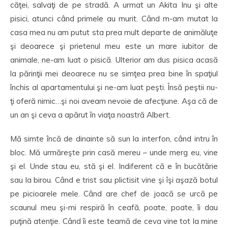
căţei, salvaţi de pe stradă. A urmat un Akita Inu şi alte
pisici, atunci când primele au murit. Când m-am mutat la
casa mea nu am putut sta prea mult departe de animăluţe
şi deoarece şi prietenul meu este un mare iubitor de
animale, ne-am luat o pisică. Ulterior am dus pisica acasă
la părinţii mei deoarece nu se simţea prea bine în spaţiul
închis al apartamentului şi ne-am luat peşti. Însă peştii nu-
ţi oferă nimic…şi noi aveam nevoie de afecţiune. Aşa că de
un an şi ceva a apărut în viaţa noastră Albert.
Mă simte încă de dinainte să sun la interfon, când intru în
bloc. Mă urmăreşte prin casă mereu – unde merg eu, vine
şi el. Unde stau eu, stă şi el. Indiferent că e în bucătărie
sau la birou. Când e trist sau plictisit vine şi îşi aşază botul
pe picioarele mele. Când are chef de joacă se urcă pe
scaunul meu şi-mi respiră în ceafă, poate, poate, îi dau
puţină atenţie. Când îi este teamă de ceva vine tot la mine