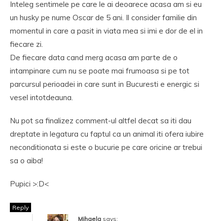
Inteleg sentimele pe care le ai deoarece acasa am si eu
un husky pe nume Oscar de 5 ani. Il consider familie din
momentul in care a pasit in viata mea si imi e dor de el in
fiecare zi.
De fiecare data cand merg acasa am parte de o
intampinare cum nu se poate mai frumoasa si pe tot
parcursul perioadei in care sunt in Bucuresti e energic si
vesel intotdeauna.
Nu pot sa finalizez comment-ul altfel decat sa iti dau
dreptate in legatura cu faptul ca un animal iti ofera iubire
neconditionata si este o bucurie pe care oricine ar trebui
sa o aiba!
Pupici >:D<
Reply
Mihaela
says: