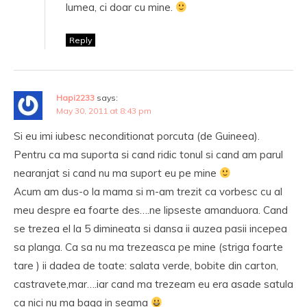
lumea, ci doar cu mine.
Reply
Hapi2233
says:
May 30, 2011 at 8:43 pm
Si eu imi iubesc neconditionat porcuta (de Guineea).
Pentru ca ma suporta si cand ridic tonul si cand am parul
nearanjat si cand nu ma suport eu pe mine
Acum am dus-o la mama si m-am trezit ca vorbesc cu al
meu despre ea foarte des….ne lipseste amanduora. Cand
se trezea el la 5 dimineata si dansa ii auzea pasii incepea
sa planga. Ca sa nu ma trezeasca pe mine (striga foarte
tare ) ii dadea de toate: salata verde, bobite din carton,
castravete,mar….iar cand ma trezeam eu era asade satula
ca nici nu ma baga in seama