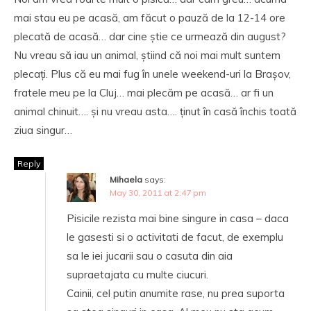
mai stau eu pe acasă, am făcut o pauză de la 12-14 ore
plecată de acasă… dar cine știe ce urmează din august?
Nu vreau să iau un animal, știind că noi mai mult suntem
plecați. Plus că eu mai fug în unele weekend-uri la Brașov,
fratele meu pe la Cluj… mai plecăm pe acasă… ar fi un
animal chinuit…. și nu vreau asta…. ținut în casă închis toată
ziua singur…
Reply
Mihaela
says:
May 30, 2011 at 2:47 pm
Pisicile rezista mai bine singure in casa – daca
le gasesti si o activitati de facut, de exemplu
sa le iei jucarii sau o casuta din aia
supraetajata cu multe ciucuri.
Cainii, cel putin anumite rase, nu prea suporta