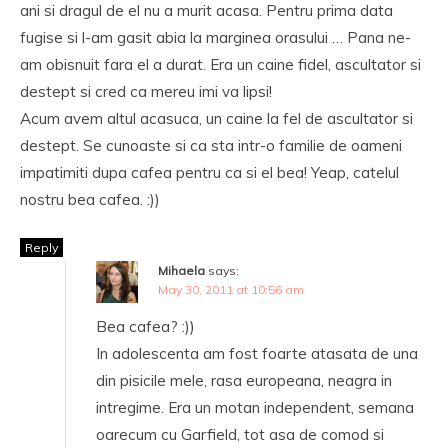
ani si dragul de el nu a murit acasa. Pentru prima data
fugise si l-am gasit abia la marginea orasului … Pana ne-
am obisnuit fara el a durat. Era un caine fidel, ascultator si
destept si cred ca mereu imi va lipsi!
Acum avem altul acasuca, un caine la fel de ascultator si
destept. Se cunoaste si ca sta intr-o familie de oameni
impatimiti dupa cafea pentru ca si el bea! Yeap, catelul
nostru bea cafea. :))
Reply
Mihaela
says:
May 30, 2011 at 10:56 am
Bea cafea? :))
In adolescenta am fost foarte atasata de una
din pisicile mele, rasa europeana, neagra in
intregime. Era un motan independent, semana
oarecum cu Garfield, tot asa de comod si