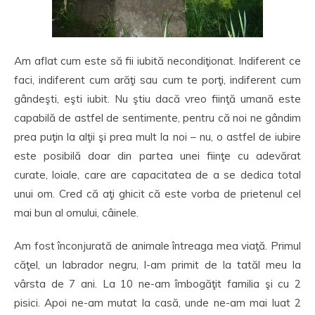
Am aflat cum este să fii iubită necondiţionat. Indiferent ce
faci, indiferent cum arăţi sau cum te porţi, indiferent cum
gândeşti, eşti iubit. Nu ştiu dacă vreo fiinţă umană este
capabilă de astfel de sentimente, pentru că noi ne gândim
prea puţin la alţii şi prea mult la noi – nu, o astfel de iubire
este posibilă doar din partea unei fiinţe cu adevărat
curate, loiale, care are capacitatea de a se dedica total
unui om. Cred că aţi ghicit că este vorba de prietenul cel
mai bun al omului, câinele.
Am fost înconjurată de animale întreaga mea viaţă. Primul
căţel, un labrador negru, l-am primit de la tatăl meu la
vârsta de 7 ani. La 10 ne-am îmbogăţit familia şi cu 2
pisici. Apoi ne-am mutat la casă, unde ne-am mai luat 2