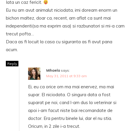
Iata un caz fericit.
Eu nu am avut animalut niciodata, imi doream enorm un
bichon maltez, doar ca, recent, am aflat ca sunt mai
independenti(sa ma exprim asa) si razbunatori si mi-a cam
trecut pofta…
Daca as fi locuit la casa cu siguranta as fi avut pana
acum.
Reply
Mihaela
says:
May 31, 2011 at 9:33 am
Ei, eu ca orice om ma mai enervez, ma mai
supar. El niciodata. O singura data a fost
suparat pe noi, cand l-am dus la veterinar si
apoi i-am facut niste bai recomandate de
doctor. Era pentru binele lui, dar el nu stia.
Oricum, in 2 zile i-a trecut.