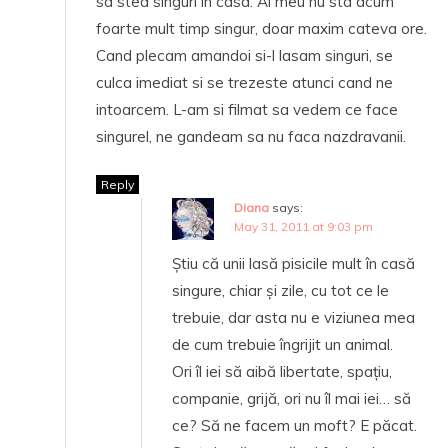
sa stea singuri in casa. Al meu nu sta acum
foarte mult timp singur, doar maxim cateva ore.
Cand plecam amandoi si-l lasam singuri, se
culca imediat si se trezeste atunci cand ne
intoarcem. L-am si filmat sa vedem ce face
singurel, ne gandeam sa nu faca nazdravanii.
Reply
Diana
says:
May 31, 2011 at 9:03 pm
Știu că unii lasă pisicile mult în casă
singure, chiar și zile, cu tot ce le
trebuie, dar asta nu e viziunea mea
de cum trebuie îngrijit un animal.
Ori îl iei să aibă libertate, spațiu,
companie, grijă, ori nu îl mai iei… să
ce? Să ne facem un moft? E păcat.