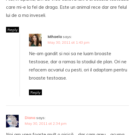
care mi-e la fel de draga. Este un animal rece dar are felul
lui de a ma inveseli.
Reply
Mihaela
says:
May 30, 2011 at 1:43 pm
Ne-am gandit si noi sa ne luam broaste
testoase, dar a ramas la stadiul de plan. Ori ne
refacem acvariul cu pesti, ori il adaptam pentru
broaste testoase.
Reply
Diana
says:
May 30, 2011 at 2:34 pm
Noi am vrea foarte mult o pisică… dar cam greu… acuma