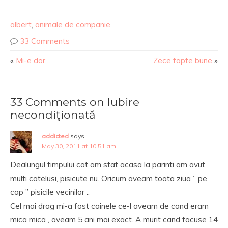
albert
,
animale de companie
33 Comments
«
Mi-e dor…
Zece fapte bune
»
33 Comments on Iubire
necondiţionată
addicted
says:
May 30, 2011 at 10:51 am
Dealungul timpului cat am stat acasa la parinti am avut
multi catelusi, pisicute nu. Oricum aveam toata ziua ” pe
cap ” pisicile vecinilor ..
Cel mai drag mi-a fost cainele ce-l aveam de cand eram
mica mica , aveam 5 ani mai exact. A murit cand facuse 14