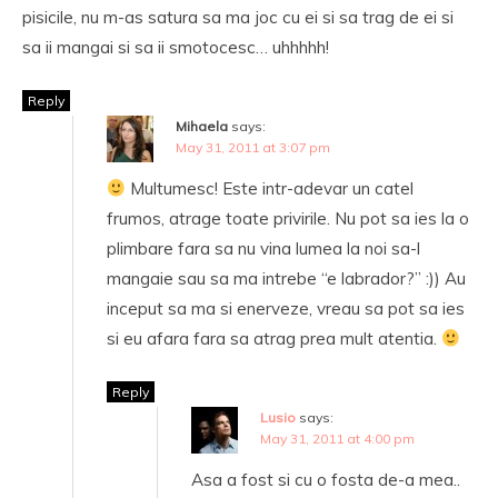
pisicile, nu m-as satura sa ma joc cu ei si sa trag de ei si
sa ii mangai si sa ii smotocesc… uhhhhh!
Reply
Mihaela
says:
May 31, 2011 at 3:07 pm
Multumesc! Este intr-adevar un catel
frumos, atrage toate privirile. Nu pot sa ies la o
plimbare fara sa nu vina lumea la noi sa-l
mangaie sau sa ma intrebe “e labrador?” :)) Au
inceput sa ma si enerveze, vreau sa pot sa ies
si eu afara fara sa atrag prea mult atentia.
Reply
Lusio
says:
May 31, 2011 at 4:00 pm
Asa a fost si cu o fosta de-a mea..