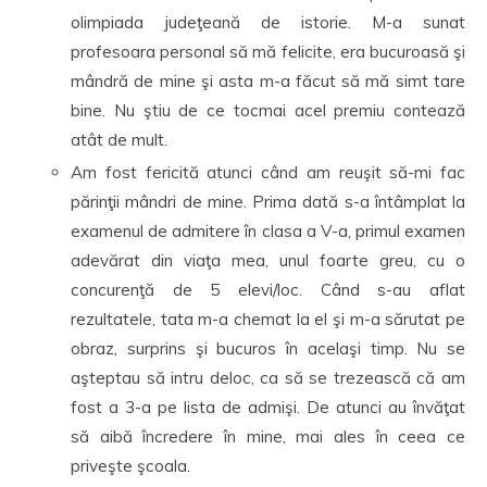
olimpiada judeţeană de istorie. M-a sunat
profesoara personal să mă felicite, era bucuroasă şi
mândră de mine şi asta m-a făcut să mă simt tare
bine. Nu ştiu de ce tocmai acel premiu contează
atât de mult.
Am fost fericită atunci când am reuşit să-mi fac
părinţii mândri de mine. Prima dată s-a întâmplat la
examenul de admitere în clasa a V-a, primul examen
adevărat din viaţa mea, unul foarte greu, cu o
concurenţă de 5 elevi/loc. Când s-au aflat
rezultatele, tata m-a chemat la el şi m-a sărutat pe
obraz, surprins şi bucuros în acelaşi timp. Nu se
aşteptau să intru deloc, ca să se trezească că am
fost a 3-a pe lista de admişi. De atunci au învăţat
să aibă încredere în mine, mai ales în ceea ce
priveşte şcoala.