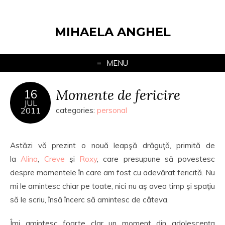
MIHAELA ANGHEL
MENU
Momente de fericire
16
JUL
2011
categories:
personal
Astăzi vă prezint o nouă leapşă drăguţă, primită de
la
Alina
,
Creve
şi
Roxy
, care presupune să povestesc
despre momentele în care am fost cu adevărat fericită. Nu
mi le amintesc chiar pe toate, nici nu aş avea timp şi spaţiu
să le scriu, însă încerc să amintesc de câteva.
Îmi amintesc foarte clar un moment din adolescenţa