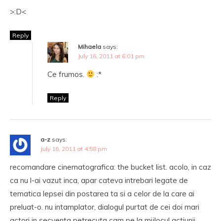
>:D<
Reply
Mihaela
says:
July 16, 2011 at 6:01 pm
Ce frumos.
:*
Reply
a-z
says:
July 16, 2011 at 4:58 pm
recomandare cinematografica: the bucket list. acolo, in caz
ca nu l-ai vazut inca, apar cateva intrebari legate de
tematica lepsei din postarea ta si a celor de la care ai
preluat-o. nu intamplator, dialogul purtat de cei doi mari
actori in secventa petrecuta cam pe la mijlocul actiunii