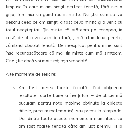
timpurie în care m-am simţit perfect fericită, fără nici o
grijă, fără nici un gând rău în minte. Nu ştiu cum să vă
descriu ceea ce am simţit, a fost ceva mirific şi a venit cu
totul neaşteptat. Ţin minte că stăteam pe canapea, în
casă, de-abia venisem de afară, şi mă uitam la un perete,
zâmbind, absolut fericită. De neexplicat pentru mine, sunt
însă recunoscătoare că mai ţin minte cum mă simţeam.
Cine ştie dacă voi mai simţi aşa vreodată.
Alte momente de fericire:
Am fost mereu foarte fericită când obţineam
rezultate foarte bune la învăţătură – de obicei mă
bucuram pentru note maxime obţinute la obiecte
dificile, precum matematică, sau premii la olimpiade.
Dar dintre toate aceste momente îmi amintesc că
am fost foarte fericită când am luat premiul III la