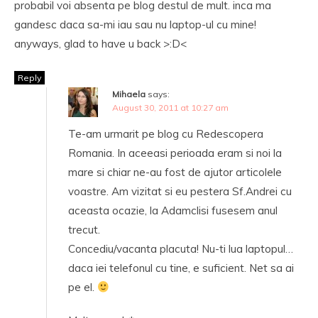
probabil voi absenta pe blog destul de mult. inca ma
gandesc daca sa-mi iau sau nu laptop-ul cu mine!
anyways, glad to have u back >:D<
Reply
Mihaela
says:
August 30, 2011 at 10:27 am
Te-am urmarit pe blog cu Redescopera
Romania. In aceeasi perioada eram si noi la
mare si chiar ne-au fost de ajutor articolele
voastre. Am vizitat si eu pestera Sf.Andrei cu
aceasta ocazie, la Adamclisi fusesem anul
trecut.
Concediu/vacanta placuta! Nu-ti lua laptopul…
daca iei telefonul cu tine, e suficient. Net sa ai
pe el.