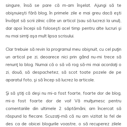
singure, însă se pare că m-am înşelat. Ajungi să te
obişnuieşti fără blog, în primele zile e mai greu dacă eşti
învăţat să scrii zilnic câte un articol (sau să lucrezi la unul),
dar apoi începi să foloseşti acel timp pentru alte lucruri şi
nu mai simţi aşa mult lipsa scrisului.
Clar trebuie să revin la programul meu obişnuit, cu cel puţin
un articol pe zi, deoarece nici prin gând nu-mi trece să
renunţ la blog. Numai că o să vă rog să-mi mai acordaţi o
zi, două, să despachetez, să scot toate pozele de pe
aparatul foto, şi să încep să lucrez la articole.
Şi să ştiţi că deşi nu mi-a fost foarte, foarte dor de blog,
mi-a fost foarte dor de voi! Vă mulţumesc pentru
comentariile din ultimele 2 săptămâni, am încercat să
răspund la fiecare. Scuzaţi-mă că nu am vizitat la fel de
des ca de obicei blogurile voastre, o să recuperez zilele