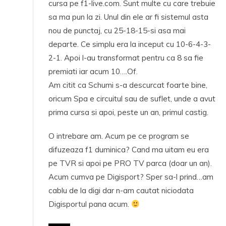
cursa pe f1-live.com. Sunt multe cu care trebuie
sa ma pun la zi. Unul din ele ar fi sistemul asta
nou de punctaj, cu 25-18-15-si asa mai
departe. Ce simplu era la inceput cu 10-6-4-3-
2-1. Apoi l-au transformat pentru ca 8 sa fie
premiati iar acum 10….Of.
Am citit ca Schumi s-a descurcat foarte bine,
oricum Spa e circuitul sau de suflet, unde a avut
prima cursa si apoi, peste un an, primul castig.
O intrebare am. Acum pe ce program se
difuzeaza f1 duminica? Cand ma uitam eu era
pe TVR si apoi pe PRO TV parca (doar un an).
Acum cumva pe Digisport? Sper sa-l prind…am
cablu de la digi dar n-am cautat niciodata
Digisportul pana acum.