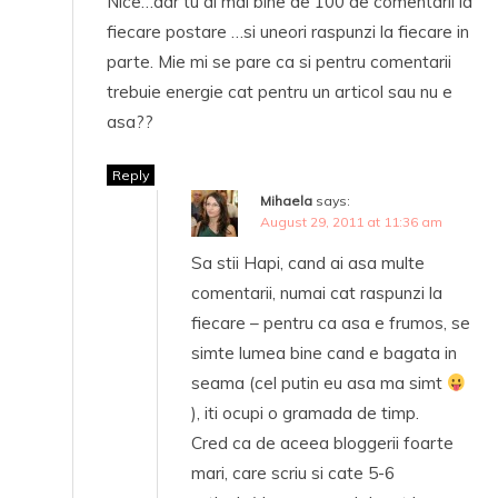
Nice…dar tu ai mai bine de 100 de comentarii la
fiecare postare …si uneori raspunzi la fiecare in
parte. Mie mi se pare ca si pentru comentarii
trebuie energie cat pentru un articol sau nu e
asa??
Reply
Mihaela
says:
August 29, 2011 at 11:36 am
Sa stii Hapi, cand ai asa multe
comentarii, numai cat raspunzi la
fiecare – pentru ca asa e frumos, se
simte lumea bine cand e bagata in
seama (cel putin eu asa ma simt
), iti ocupi o gramada de timp.
Cred ca de aceea bloggerii foarte
mari, care scriu si cate 5-6