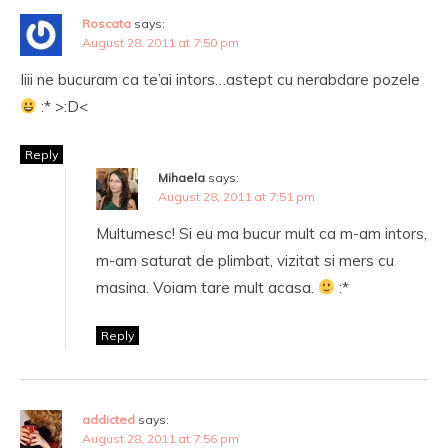
Roscata
says:
August 28, 2011 at 7:50 pm
Iiii ne bucuram ca te’ai intors…astept cu nerabdare pozele
:* >:D<
Reply
Mihaela
says:
August 28, 2011 at 7:51 pm
Multumesc! Si eu ma bucur mult ca m-am intors,
m-am saturat de plimbat, vizitat si mers cu
masina. Voiam tare mult acasa.
:*
Reply
addicted
says:
August 28, 2011 at 7:56 pm