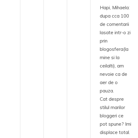
Hapi, Mihaela:
dupa cca 100
de comentarii
lasate intr-o zi
prin
blogosfera(la
mine si la
ceilalti), am
nevoie ca de
aer de o
pauza.
Cat despre
stilul marilor
bloggeri ce
pot spune? Imi
displace total.