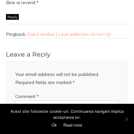
Bine ai revenit:*
Reply
Pingback:
Dulce amărui | Love addiction √v^√v^√ღ
Leave a Reply
Your email address will not be published.
Required fields are marked
*
Comment
*
Acest site foloseste cookie-uri. Continuarea navigarii implica
acceptarea lor.
Ok
Read more