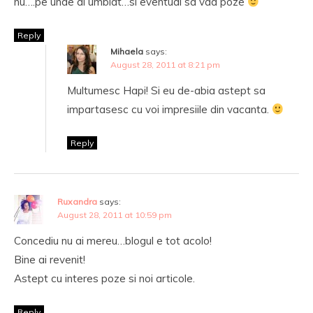
nu….pe unde ai umblat…si eventual sa vad poze
Reply
Mihaela
says:
August 28, 2011 at 8:21 pm
Multumesc Hapi! Si eu de-abia astept sa
impartasesc cu voi impresiile din vacanta.
Reply
Ruxandra
says:
August 28, 2011 at 10:59 pm
Concediu nu ai mereu…blogul e tot acolo!
Bine ai revenit!
Astept cu interes poze si noi articole.
Reply