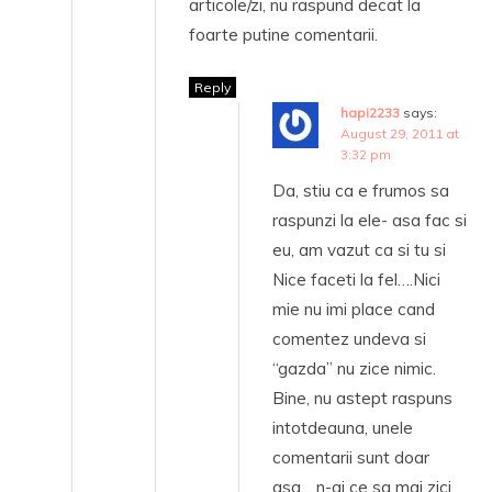
articole/zi, nu raspund decat la
foarte putine comentarii.
Reply
hapi2233
says:
August 29, 2011 at
3:32 pm
Da, stiu ca e frumos sa
raspunzi la ele- asa fac si
eu, am vazut ca si tu si
Nice faceti la fel….Nici
mie nu imi place cand
comentez undeva si
“gazda” nu zice nimic.
Bine, nu astept raspuns
intotdeauna, unele
comentarii sunt doar
asa….n-ai ce sa mai zici.