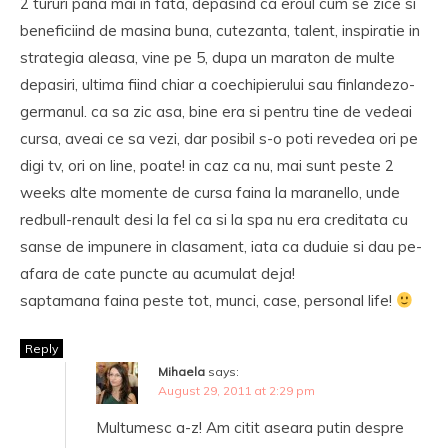
2 tururi pana mai in fata, depasind ca eroul cum se zice si
beneficiind de masina buna, cutezanta, talent, inspiratie in
strategia aleasa, vine pe 5, dupa un maraton de multe
depasiri, ultima fiind chiar a coechipierului sau finlandezo-
germanul. ca sa zic asa, bine era si pentru tine de vedeai
cursa, aveai ce sa vezi, dar posibil s-o poti revedea ori pe
digi tv, ori on line, poate! in caz ca nu, mai sunt peste 2
weeks alte momente de cursa faina la maranello, unde
redbull-renault desi la fel ca si la spa nu era creditata cu
sanse de impunere in clasament, iata ca duduie si dau pe-
afara de cate puncte au acumulat deja!
saptamana faina peste tot, munci, case, personal life!
Reply
Mihaela
says:
August 29, 2011 at 2:29 pm
Multumesc a-z! Am citit aseara putin despre