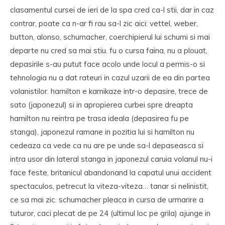
clasamentul cursei de ieri de la spa cred ca-l stii, dar in caz
contrar, poate ca n-ar fi rau sa-l zic aici: vettel, weber,
button, alonso, schumacher, coerchipierul lui schumi si mai
departe nu cred sa mai stiu. fu o cursa faina, nu a plouat,
depasirile s-au putut face acolo unde locul a permis-o si
tehnologia nu a dat rateuri in cazul uzarii de ea din partea
volanistilor. hamilton e kamikaze intr-o depasire, trece de
sato (japonezul) si in apropierea curbei spre dreapta
hamilton nu reintra pe trasa ideala (depasirea fu pe
stanga), japonezul ramane in pozitia lui si hamilton nu
cedeaza ca vede ca nu are pe unde sa-l depaseasca si
intra usor din lateral stanga in japonezul caruia volanul nu-i
face feste, britanicul abandonand la capatul unui accident
spectaculos, petrecut la viteza-viteza… tanar si nelinistit,
ce sa mai zic. schumacher pleaca in cursa de urmarire a
tuturor, caci plecat de pe 24 (ultimul loc pe grila) ajunge in