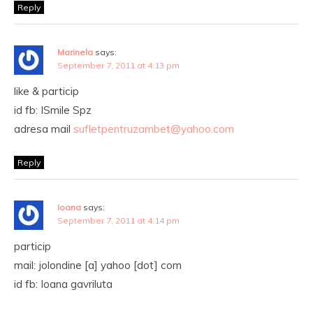
Reply
Marinela
says:
September 7, 2011 at 4:13 pm
like & particip
id fb: ISmile Spz
adresa mail
sufletpentruzambet@yahoo.com
Reply
Ioana
says:
September 7, 2011 at 4:14 pm
particip
mail: jolondine [a] yahoo [dot] com
id fb: Ioana gavriluta