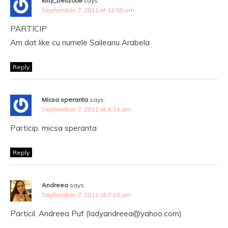
kitty_bell2008
says:
September 7, 2011 at 12:55 am
PARTICIP
Am dat like cu numele Saileanu Arabela
Reply
Micsa speranta
says:
September 7, 2011 at 6:34 am
Particip. micsa speranta
Reply
Andreea
says:
September 7, 2011 at 7:20 am
Particil. Andreea Puf (ladyandreea@yahoo.com)