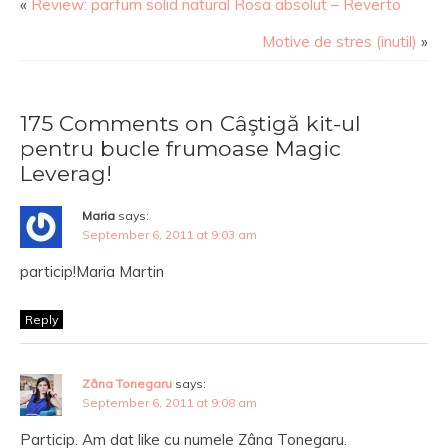
«
Review: parfum solid natural Rosa absolut – Reverto
Motive de stres (inutil)
»
175 Comments on Câştigă kit-ul
pentru bucle frumoase Magic
Leverag!
Maria
says:
September 6, 2011 at 9:03 am
particip!Maria Martin
Reply
Zâna Tonegaru
says:
September 6, 2011 at 9:08 am
Particip. Am dat like cu numele Zâna Tonegaru.