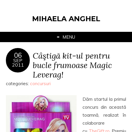
MIHAELA ANGHEL
MENU
Câştigă kit-ul pentru
06
SEP
bucle frumoase Magic
2011
Leverag!
categories:
concursuri
Dăm startul la primul
concurs din această
toamnă, realizat în
colaborare
cu
TheGift.ro
. Premiu