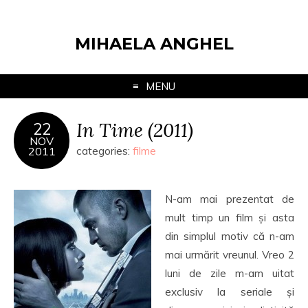
MIHAELA ANGHEL
MENU
In Time (2011)
22
NOV
2011
categories:
filme
N-am mai prezentat de
mult timp un film și asta
din simplul motiv că n-am
mai urmărit vreunul. Vreo 2
luni de zile m-am uitat
exclusiv la seriale și