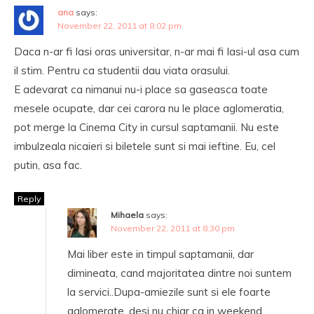
ana
says:
November 22, 2011 at 8:02 pm
Daca n-ar fi Iasi oras universitar, n-ar mai fi Iasi-ul asa cum
il stim. Pentru ca studentii dau viata orasului.
E adevarat ca nimanui nu-i place sa gaseasca toate
mesele ocupate, dar cei carora nu le place aglomeratia,
pot merge la Cinema City in cursul saptamanii. Nu este
imbulzeala nicaieri si biletele sunt si mai ieftine. Eu, cel
putin, asa fac.
Reply
Mihaela
says:
November 22, 2011 at 8:30 pm
Mai liber este in timpul saptamanii, dar
dimineata, cand majoritatea dintre noi suntem
la servici..Dupa-amiezile sunt si ele foarte
aglomerate, desi nu chiar ca in weekend.