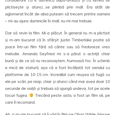
considerare că e duminică după-amiază și că lumea se
plictisește și atunci…se plimbă prin mall. Era atât de
aglomerat încât de-abia puteam să trecem printre oameni
– mi-au ajuns duminicile în mall, nu-mi mai trebuie.
Dar să revin la film. Mi-a plăcut. În general nu m-a plictisit
și m-am bucurat că în sfârșit Justin Timberlake poate să
joace într-un film fără să cânte sau să fredoneze vreo
melodie. Amanda Seyfried mi s-a părut o actriță chiar
bună și de ce să nu recunoaștem, frumoasă foc. În schimb
e mică de statură, așa că a fost încălțată tot serialul cu
platforme de 10-15 cm. Incredibil cum reușea să fugă cu
ele pe scări, pe nisip; chiar și atunci când mai avea doar 10
secunde de viață și trebuia să ajungă undeva, tot pe acele
tocuri fugea.
Trecând peste asta, a fost un film ok, pe
care îl recomand.
Ah, și m-am bucurat să îi văd în film pe Olivia Wilde (House