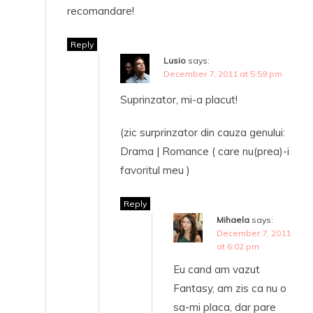
recomandare!
Reply
Lusio
says:
December 7, 2011 at 5:59 pm
Suprinzator, mi-a placut!
(zic surprinzator din cauza genului:
Drama | Romance ( care nu(prea)-i
favoritul meu )
Reply
Mihaela
says:
December 7, 2011
at 6:02 pm
Eu cand am vazut
Fantasy, am zis ca nu o
sa-mi placa, dar pare