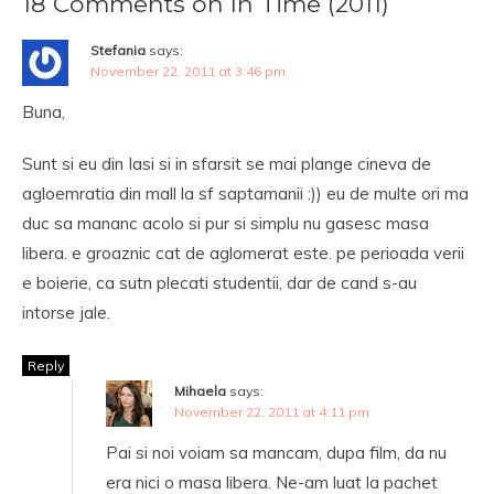
18 Comments on In Time (2011)
Stefania
says:
November 22, 2011 at 3:46 pm
Buna,
Sunt si eu din Iasi si in sfarsit se mai plange cineva de
agloemratia din mall la sf saptamanii :)) eu de multe ori ma
duc sa mananc acolo si pur si simplu nu gasesc masa
libera. e groaznic cat de aglomerat este. pe perioada verii
e boierie, ca sutn plecati studentii, dar de cand s-au
intorse jale.
Reply
Mihaela
says:
November 22, 2011 at 4:11 pm
Pai si noi voiam sa mancam, dupa film, da nu
era nici o masa libera. Ne-am luat la pachet