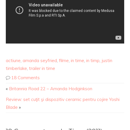
actiune
,
amanda seyfried
,
filme
,
in time
,
in timp
,
justin
timberlake
,
trailer in time
18 Comments
«
Britannia Road 22 – Amanda Hodginkson
Review: set cuţit şi dispozitiv ceramic pentru cojire Yoshi
Blade
»