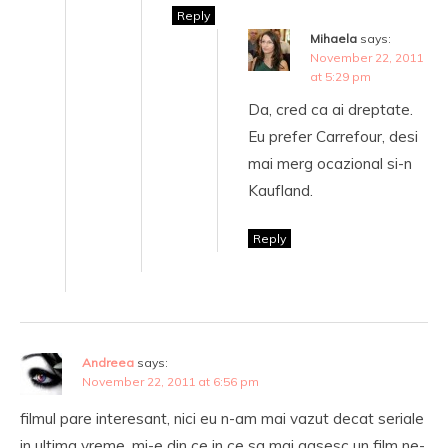
Reply
Mihaela
says:
November 22, 2011
at 5:29 pm
Da, cred ca ai dreptate.
Eu prefer Carrefour, desi
mai merg ocazional si-n
Kaufland.
Reply
Andreea
says:
November 22, 2011 at 6:56 pm
filmul pare interesant, nici eu n-am mai vazut decat seriale
in ultima vreme, mi-e din ce in ce sa mai gasesc un film ne-