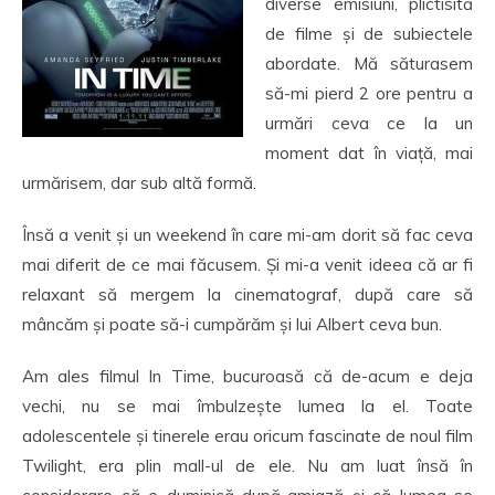
diverse emisiuni, plictisită
de filme și de subiectele
abordate. Mă săturasem
să-mi pierd 2 ore pentru a
urmări ceva ce la un
moment dat în viață, mai
urmărisem, dar sub altă formă.
Însă a venit și un weekend în care mi-am dorit să fac ceva
mai diferit de ce mai făcusem. Și mi-a venit ideea că ar fi
relaxant să mergem la cinematograf, după care să
mâncăm și poate să-i cumpărăm și lui Albert ceva bun.
Am ales filmul In Time, bucuroasă că de-acum e deja
vechi, nu se mai îmbulzește lumea la el. Toate
adolescentele și tinerele erau oricum fascinate de noul film
Twilight, era plin mall-ul de ele. Nu am luat însă în